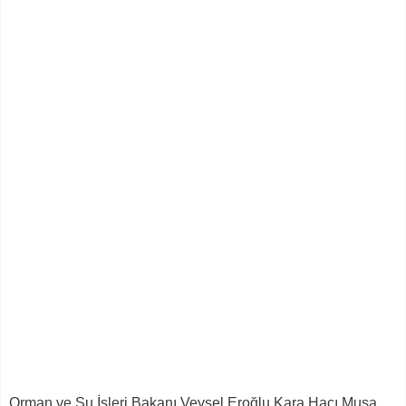
Orman ve Su İşleri Bakanı Veysel Eroğlu Kara Hacı Musa