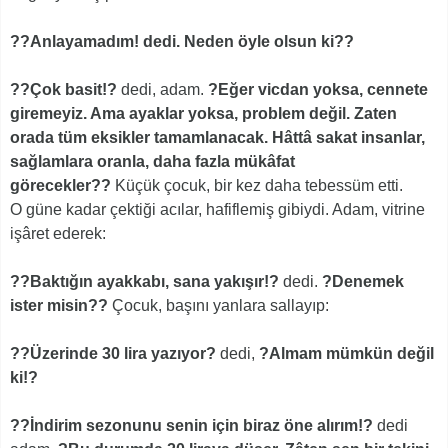
??Anlayamadım! dedi. Neden öyle olsun ki??
??Çok basit!?
dedi, adam.
?Eğer vicdan yoksa, cennete
giremeyiz. Ama ayaklar yoksa, problem değil. Zaten
orada tüm eksikler tamamlanacak. Hâttâ sakat insanlar,
sağlamlara oranla, daha fazla mükâfat
görecekler??
Küçük çocuk, bir kez daha tebessüm etti.
O güne kadar çektiği acılar, hafiflemiş gibiydi. Adam, vitrine
işâret ederek:
??Baktığın ayakkabı, sana yakışır!?
dedi.
?Denemek
ister misin??
Çocuk, başını yanlara sallayıp:
??Üzerinde 30 lira yazıyor?
dedi,
?Almam mümkün değil
ki!?
??İndirim sezonunu senin için biraz öne alırım!?
dedi