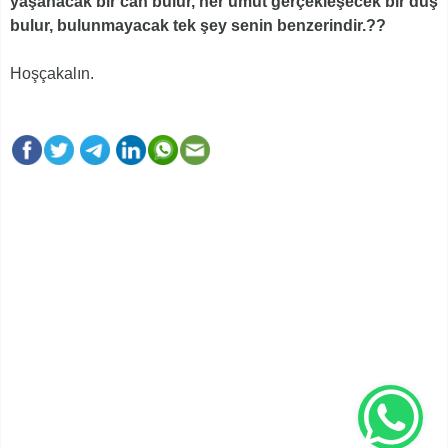
yaşanacak bir can bulur, her umut gerçekleşecek bir düş
bulur, bulunmayacak tek şey senin benzerindir.??
Hoşçakalın.