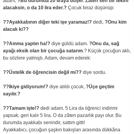
adam,
?Bu durumda 20 liraya düşer. Zâten sen bir tekini
alacaksin, o da 10 lira eder.?
Çocuk biraz düşünüp:
??Ayakkabının diğer teki işe yaramaz!?
dedi,
?Onu kim
alacak ki??
??Amma yaptın ha!?
diye güldü adam.
?Onu da, sağ
ayağı eksik olan bir çocuğa satarım
.? Küçük çocuğun aklı,
bu sözlere yatmıştı. Adam, devam ederek:
??Üstelik de öğrencisin değil mi??
diye sordu.
??Ikiye gidiyorum!?
diye atıldı çocuk,
?Üçe geçtim
sayılır.?
??Tamam işte!?
dedi adam. 5 Lira da öğrenci indirimi
yapsak, geri kalır 5 lira. O da zâten pazarlık payı olur. Bu
durumda ayakkabı senindir, sattım gitti!
Ayakkabıcı, çocuğun şaşkın bakışları arasında dükkâna