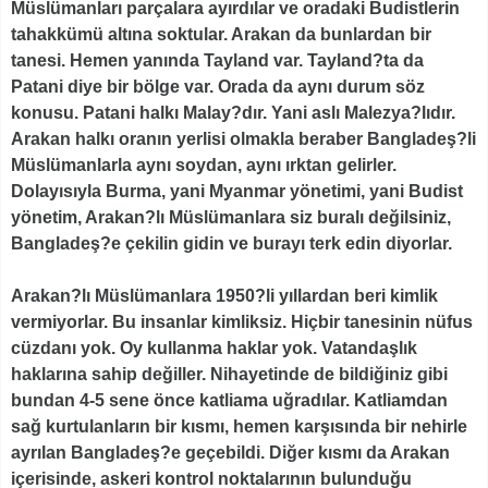
Müslümanları parçalara ayırdılar ve oradaki Budistlerin
tahakkümü altına soktular. Arakan da bunlardan bir
tanesi. Hemen yanında Tayland var. Tayland?ta da
Patani diye bir bölge var. Orada da aynı durum söz
konusu. Patani halkı Malay?dır. Yani aslı Malezya?lıdır.
Arakan halkı oranın yerlisi olmakla beraber Bangladeş?li
Müslümanlarla aynı soydan, aynı ırktan gelirler.
Dolayısıyla Burma, yani Myanmar yönetimi, yani Budist
yönetim, Arakan?lı Müslümanlara siz buralı değilsiniz,
Bangladeş?e çekilin gidin ve burayı terk edin diyorlar.
Arakan?lı Müslümanlara 1950?li yıllardan beri kimlik
vermiyorlar. Bu insanlar kimliksiz. Hiçbir tanesinin nüfus
cüzdanı yok. Oy kullanma haklar yok. Vatandaşlık
haklarına sahip değiller. Nihayetinde de bildiğiniz gibi
bundan 4-5 sene önce katliama uğradılar. Katliamdan
sağ kurtulanların bir kısmı, hemen karşısında bir nehirle
ayrılan Bangladeş?e geçebildi. Diğer kısmı da Arakan
içerisinde, askeri kontrol noktalarının bulunduğu