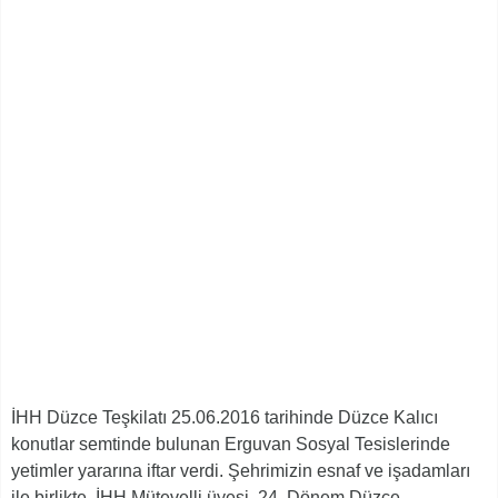
İHH Düzce Teşkilatı 25.06.2016 tarihinde Düzce Kalıcı
konutlar semtinde bulunan Erguvan Sosyal Tesislerinde
yetimler yararına iftar verdi. Şehrimizin esnaf ve işadamları
ile birlikte, İHH Mütevelli üyesi, 24. Dönem Düzce