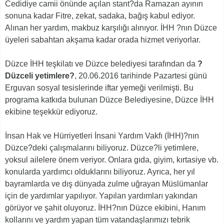
Cedidiye camii önünde açılan stant?da Ramazan ayının
sonuna kadar Fitre, zekat, sadaka, bağış kabul ediyor.
Alınan her yardım, makbuz karşılığı alınıyor. İHH ?nın Düzce
üyeleri sabahtan akşama kadar orada hizmet veriyorlar.
Düzce İHH teşkilatı ve Düzce belediyesi tarafından da
?
Düzceli yetimlere?
, 20.06.2016 tarihinde Pazartesi günü
Erguvan sosyal tesislerinde iftar yemeği verilmişti. Bu
programa katkıda bulunan Düzce Belediyesine, Düzce İHH
ekibine teşekkür ediyoruz.
İnsan Hak ve Hürriyetleri İnsani Yardım Vakfı (İHH)?nın
Düzce?deki çalışmalarını biliyoruz. Düzce?li yetimlere,
yoksul ailelere önem veriyor. Onlara gıda, giyim, kırtasiye vb.
konularda yardımcı olduklarını biliyoruz. Ayrıca, her yıl
bayramlarda ve dış dünyada zulme uğrayan Müslümanlar
için de yardımlar yapılıyor. Yapılan yardımları yakından
görüyor ve şahit oluyoruz. İHH?nın Düzce ekibini, Hanım
kollarını ve yardım yapan tüm vatandaşlarımızı tebrik