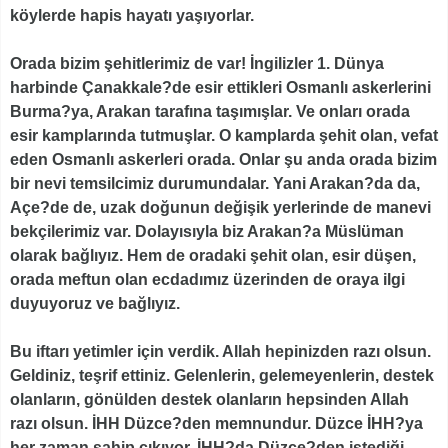
köylerde hapis hayatı yaşıyorlar.
Orada bizim şehitlerimiz de var! İngilizler 1. Dünya
harbinde Çanakkale?de esir ettikleri Osmanlı askerlerini
Burma?ya, Arakan tarafına taşımışlar. Ve onları orada
esir kamplarında tutmuşlar. O kamplarda şehit olan, vefat
eden Osmanlı askerleri orada. Onlar şu anda orada bizim
bir nevi temsilcimiz durumundalar. Yani Arakan?da da,
Açe?de de, uzak doğunun değişik yerlerinde de manevi
bekçilerimiz var. Dolayısıyla biz Arakan?a Müslüman
olarak bağlıyız. Hem de oradaki şehit olan, esir düşen,
orada meftun olan ecdadımız üzerinden de oraya ilgi
duyuyoruz ve bağlıyız.
Bu iftarı yetimler için verdik. Allah hepinizden razı olsun.
Geldiniz, teşrif ettiniz. Gelenlerin, gelemeyenlerin, destek
olanların, gönülden destek olanların hepsinden Allah
razı olsun. İHH Düzce?den memnundur. Düzce İHH?ya
her zaman sahip çıkıyor. İHH?da Düzce?den istediği