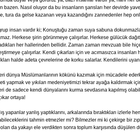
n bazen. Nasıl oluyor da bu insanların şansları her devirde yaver 
e, tura da gelse kazanan veya kazandığını zannedenler hep onl
grup insan vardır ki; Konuştuğu zaman suya sabuna dokunmazlar
maz. Herkese şirin görünmeye çalışırlar. Herkese gülücük dağıtı
dıkları her hallerinden bellidir. Zaman zaman mevzuatı bile hiçe
eştirmeye çalışırlar. Kendi çıkarları için ve acımasızca insanları 
kları halde adeta çevrelerine de korku salarlar. Kendilerini uyan
leri dünya Müslümanlarının kökünü kazımak için mücadele ederke
eti yapmak ve yıkılan medeniyetimizi tekrar ayağa kaldırmak içi
leri de sadece kendi dünyalarını kurma sevdasına kapılmış olabili
çıkar ortaya!
ış yapanlar yanlış yaptıklarını, arkalarında bıraktıkları izlerle h
bileceklerini tahmin etmezler mi? Bilmezler mi ki çekirge bir zıpla
 olan da yakayı ele verdikten sonra toplum karşısında düşülen 