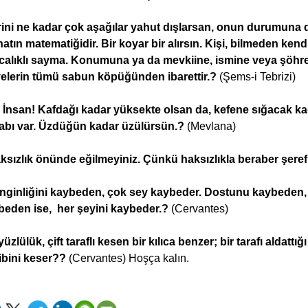
ini ne kadar çok aşağılar yahut dışlarsan, onun durumuna d
atın matematiğidir. Bir koyar bir alırsın. Kişi, bilmeden ken
ıcalıklı sayma. Konumuna ya da mevkiine, ismine veya şöhre
velerin tümü sabun köpüğünden ibarettir.?
(Şems-i Tebrizi)
 İnsan! Kafdağı kadar yüksekte olsan da, kefene sığacak ka
abı var. Üzdüğün kadar üzülürsün.?
(Mevlana)
ksızlık önünde eğilmeyiniz. Çünkü haksızlıkla beraber şeref
nginliğini kaybeden, çok sey kaybeder. Dostunu kaybeden,
beden ise, her şeyini kaybeder.?
(Cervantes)
yüzlülük, çift taraflı kesen bir kılıca benzer; bir tarafı aldattı
ibini keser??
(Cervantes) Hoşça kalın.