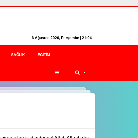
6 Ağustos 2026, Perşembe | 21:04
SAĞLIK
EĞITIM
irde işleri rast gider ya! Allah Allaah der