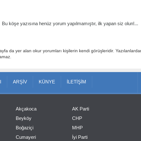
Bu köşe yazısına henüz yorum yapılmamıştır, ilk yapan siz olun!...
ayfa da yer alan okur yorumları kişilerin kendi görüşleridir. Yazılanlard
lamaz.
I
ARŞİV
KÜNYE
İLETİŞİM
Akçakoca
AK Parti
Beyköy
CHP
Boğaziçi
MHP
Cumayeri
İyi Parti