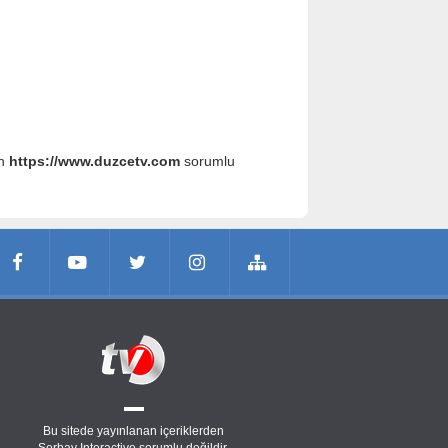
an
https://www.duzcetv.com
sorumlu
Bu sitede yayınlanan içeriklerden