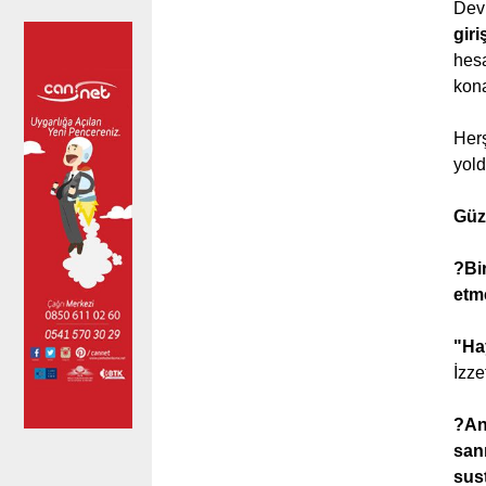
Dev
giri
hesa
kona
Herş
yold
Güz
?Bir
etme
"Hay
İzze
?Anl
san
sus