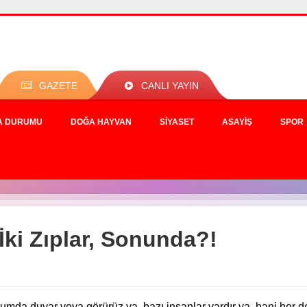
GAZETE
CANLI YAYIN
A DURUMU
DOĞA HAYVAN
SIYASET
ASAYIŞ
SPOR
 İki Zıplar, Sonunda?!
umda duyar veya görürüz ya, bazı insanlar vardır ya, hani her dev