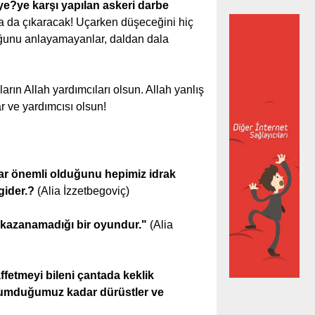
ye?ye karşı yapılan askeri darbe
aha da çıkaracak! Uçarken düşeceğini hiç
uğunu anlayamayanlar, daldan dala
.
rın Allah yardımcıları olsun. Allah yanlış
ar ve yardımcısı olsun!
dar önemli olduğunu hepimiz idrak
 gider.?
(Alia İzzetbegoviç)
n kazanamadığı bir oyundur."
(Alia
fetmeyi bileni çantada keklik
z yumduğumuz kadar dürüstler ve