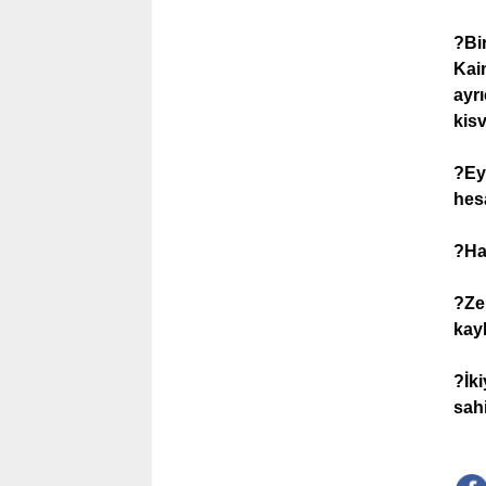
?Bir
Kain
ayr
kis
?Ey
hes
?Ha
?Ze
kay
?İki
sah