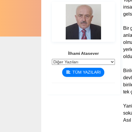
insa
gels
Bir 
anla
olma
yerl
İlhami Atasever
oldu
Biri
TÜM YAZILARI
devl
biri
tek 
Yanl
soka
Asıl