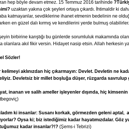
ran hep böyle devam etmez. 15 Temmuz 2016 tarihinde
?Türki
şimi?
uzaktan yakına çok şeyleri ortaya çıkardı. İhtimaldir ki d
ba katmayanlar, sevdiklerine ihanet etmenin bedelinin ne old
rken en güzel dalı kırmış ve kendilerini yerde bulmuş olabilirler
eyin birbirine karıştığı bu günlerde sorumluluk makamında olanla
a olanlara akıl fikir versin. Hidayet nasip etsin. Allah herkesin y
el Sözler!
 kelimeyi aklınızdan hiç çıkarmayın: Devlet. Devletin ne ka
liyiz. Devletsiz bir millet boşluğa düşer, rüzgarda savrulup
at, inanan ve salih ameller işleyenler dışında, hiç kimseni
tbegoviç)
adım ki insanlar: Susanı korkak, görmezden geleni aptal, af
ıyorlar? Oysa ki; biz istediğimiz kadar hayatımızdalar. Gö
tuğumuz kadar insanlar?!?
(Şems-i Tebrizi)