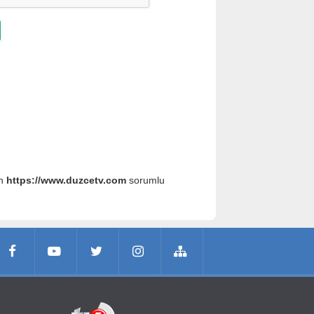
an
https://www.duzcetv.com
sorumlu