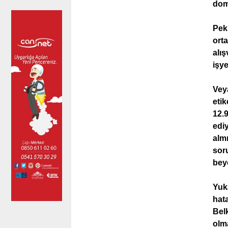
doma
Peki
orta
alış
işye
Veya
etik
12.9
ediy
alm
sor
beye
Yuka
hata
Belk
olma