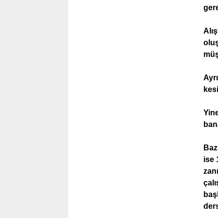
ger
Alış
oluş
müşt
Ayr
kesi
Yine
ban
Bazı
ise 
zann
çalı
baş
der