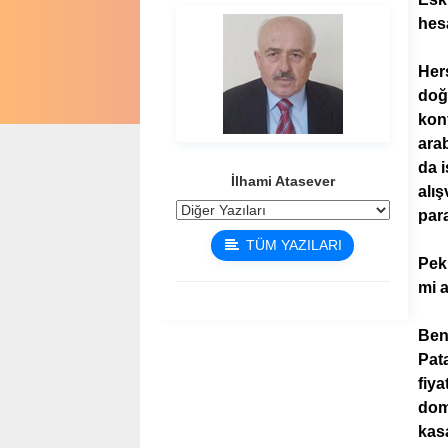
hesa
Herş
doğr
konf
ara
da i
İlhami Atasever
alış
para
TÜM YAZILARI
Pek
mi 
Ben 
Pata
fiya
doma
kasa