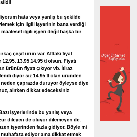
ildi!
eliyorum hata veya yanlış bu şekilde
mek için ilgili işyerinin bana verdiği
maalesef ilgili işyeri değil başka bir
aç çeşit ürün var. Alttaki fiyat
12.95, 13.95,14.95 tl olsun. Fiyatı
n ürünün fiyatı çıkıyor vb. İtiraz
efendi diyor siz 14.95 tl olan üründen
ar neden çaprazda duruyor öyleyse diye
z, alırken dikkat edeceksiniz
Bazı işyerlerinde bu yanlış veya
özür dileyen de oluyor dilemeyen de.
azen işyerinden fazla gidiyor. Böyle mi
ini muhafaza ediyor ama dikkat etmek