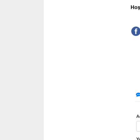
Hoş
A
Y