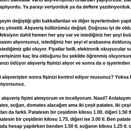
plıyordu. Ya parayı veriyorduk ya da deftere yazdırıyorduk.
eyin değiştiği gibi bakkallardan ve diğer işyerlerinden yapıl
u yöneldi. Alışveriş kültürümüz değişti. Doğrusu iyi de oldu.
eksiyon dahil hemen her şey var ve istediğiniz her şeyi bul
basını alıyorsunuz, istediğiniz her şeyi el arabasına doldu
stediğimiz gibi oluyor. Fiyatlar belli, elektronik okuyucular v
verişinizin kaç lira olduğunu bu şekilde öğrenmiş oluyorsun
nızı ödüyor alışveriş fişinizi alıyor ve sonra da o işyerinden
i alışverişten sonra fişinizi kontrol ediyor musunuz? Yoksa
atıyorsunuz.
alışveriş fişimi atmıyorum ve inceliyorum. Nasıl? Anlatayım. 
tes, soğan, domates alacağım ama iki çeşit patates, iki çeşi
tları da farklı. Patatesin bir çeşidinin kilosu 1.00, diğeri 1.50 t
tesin bir çeşidinin kilosu 1.75, diğeri ise 3.00 tl. Ben patate
da hesap yapılırken benden 1.50 tl, soğanın kilosu 1.25 tl. 