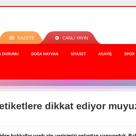
GAZETE
CANLI YAYIN
A DURUMU
DOĞA HAYVAN
SIYASET
ASAYIŞ
SPOR
e etiketlere dikkat ediyor muy
den bakkallar vardı alış-verişimizi onlardan yapıyorduk. Ba