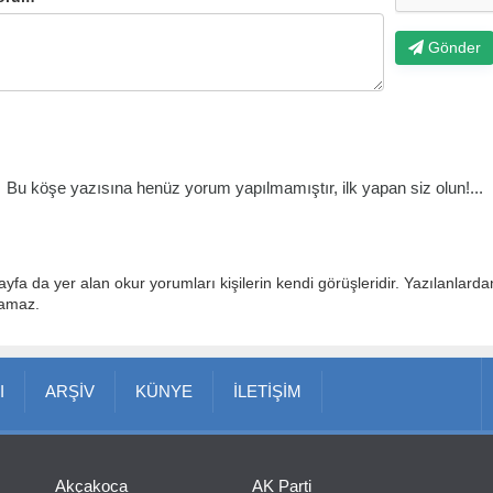
Gönder
Bu köşe yazısına henüz yorum yapılmamıştır, ilk yapan siz olun!...
ayfa da yer alan okur yorumları kişilerin kendi görüşleridir. Yazılanlard
lamaz.
I
ARŞİV
KÜNYE
İLETİŞİM
Akçakoca
AK Parti