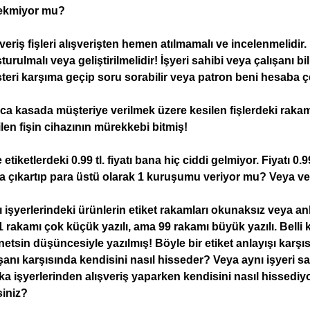
ekmiyor mu?
veriş fişleri alışverişten hemen atılmamalı ve incelenmelidir
turulmalı veya geliştirilmelidir! İşyeri sahibi veya çalışanı bi
eri karşıma geçip soru sorabilir veya patron beni hesaba çe
ıca kasada müşteriye verilmek üzere kesilen fişlerdeki raka
len fişin cihazının mürekkebi bitmiş!
 etiketlerdeki 0.99 tl. fiyatı bana hiç ciddi gelmiyor. Fiyatı 0.
a çıkartıp para üstü olarak 1 kuruşumu veriyor mu? Veya v
 işyerlerindeki ürünlerin etiket rakamları okunaksız veya anl
1 rakamı çok küçük yazılı, ama 99 rakamı büyük yazılı. Belli 
etsin düşüncesiyle yazılmış! Böyle bir etiket anlayışı karşıs
şanı karşısında kendisini nasıl hisseder? Veya aynı işyeri s
ka işyerlerinden alışveriş yaparken kendisini nasıl hissed
siniz?