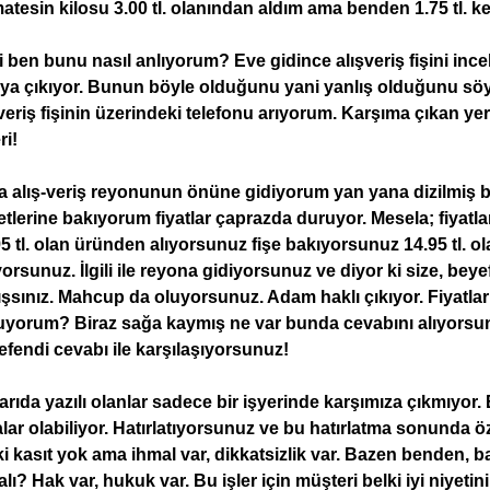
tesin kilosu 3.00 tl. olanından aldım ama benden 1.75 tl. kes
 ben bunu nasıl anlıyorum? Eve gidince alışveriş fişini inc
ya çıkıyor. Bunun böyle olduğunu yani yanlış olduğunu söyle
veriş fişinin üzerindeki telefonu arıyorum. Karşıma çıkan yer 
ri!
 alış-veriş reyonunun önüne gidiyorum yan yana dizilmiş birk
etlerine bakıyorum fiyatlar çaprazda duruyor. Mesela; fiyatlar 
5 tl. olan üründen alıyorsunuz fişe bakıyorsunuz 14.95 tl. ola
orsunuz. İlgili ile reyona gidiyorsunuz ve diyor ki size, bey
ışsınız. Mahcup da oluyorsunuz. Adam haklı çıkıyor. Fiyatl
uyorum? Biraz sağa kaymış ne var bunda cevabını alıyorsunu
fendi cevabı ile karşılaşıyorsunuz!
rıda yazılı olanlar sadece bir işyerinde karşımıza çıkmıyor. 
lar olabiliyor. Hatırlatıyorsunuz ve bu hatırlatma sonunda 
i kasıt yok ama ihmal var, dikkatsizlik var. Bazen benden, b
lı? Hak var, hukuk var. Bu işler için müşteri belki iyi niyet