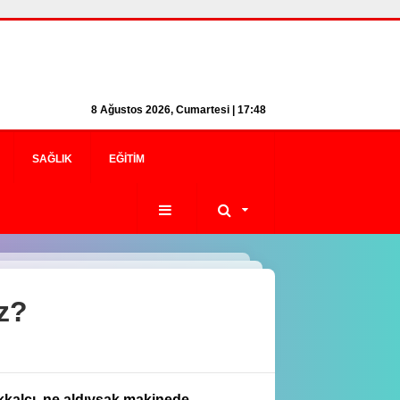
8 Ağustos 2026, Cumartesi | 17:48
SAĞLIK
EĞITIM
uz?
kkalcı, ne aldıysak makinede