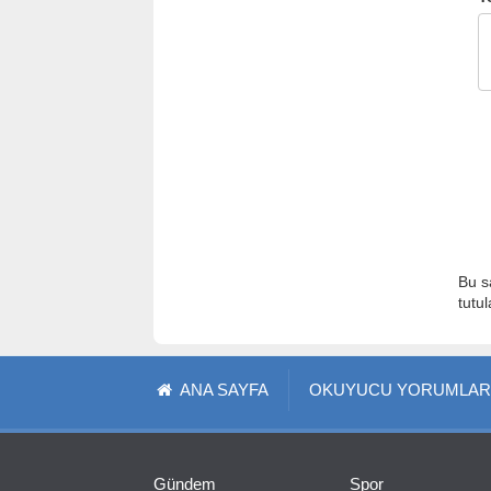
Bu s
tutu
ANA SAYFA
OKUYUCU YORUMLAR
Gündem
Spor