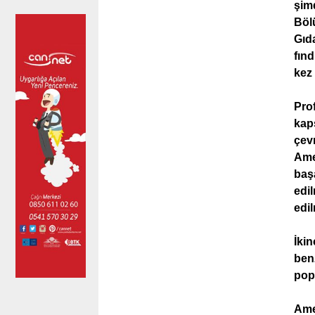
şimd
Bölü
Gıda
fın
kez 
Pro
kap
çevr
Ame
başa
edil
edil
İkin
benz
pop
Amer