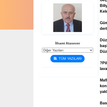
Bili
Kele
Güm
dert
Düz
İlhami Atasever
baş
Düzc
TÜM YAZILARI
?Pi
lava
Maf
kon
yakl
Bas