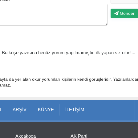
Gönder
Bu köşe yazısına henüz yorum yapılmamıştır, ilk yapan siz olun!...
ayfa da yer alan okur yorumları kişilerin kendi görüşleridir. Yazılanlard
lamaz.
I
ARŞİV
KÜNYE
İLETİŞİM
Akçakoca
AK Parti