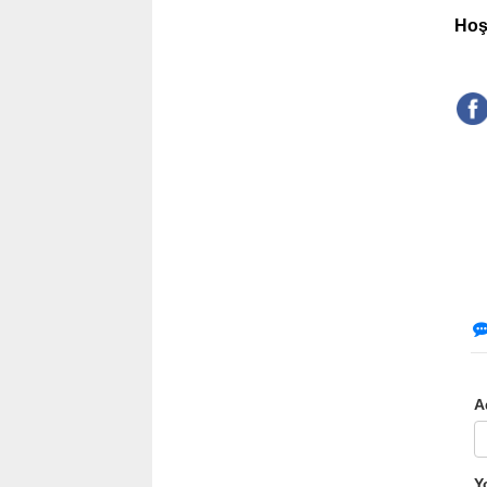
Hoş
A
Y