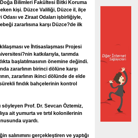
e Doğa Bilimleri Fakültesi Bitki Koruma
n kişi. Düzce Valiliği, Düzce il, ilçe
Odası ve Ziraat Odaları işbirliğiyle,
beği zararlısına karşı Düzce?de ilk
lılaşması ve İhtisaslaşması Projesi
rsitesi?nin katkılarıyla, tarımda
dıkta başlatılmasının önemine değindi.
a zararlının birinci dölüne karşı
ının, zararlının ikinci dölünde de elde
ürekli fındık bahçelerinin kontrol
ını söyleyen Prof. Dr. Sevcan Öztemiz,
ıya ait yumurta ve tırtıl kolonilerinin
onusunda uyardı.
in salınımını gerçekleştiren ve yaptığı