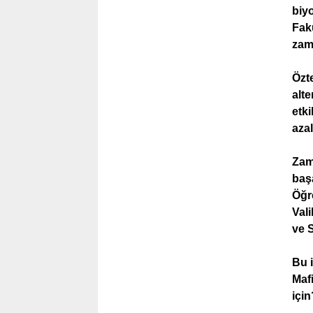
biyo
Fak
zam
Özt
alte
etki
aza
Zam
başa
Öğr
Vali
ve S
Bu 
Maf
için