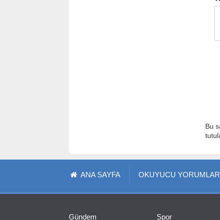
Bu s
tutu
ANA SAYFA
OKUYUCU YORUMLAR
Gündem
Spor