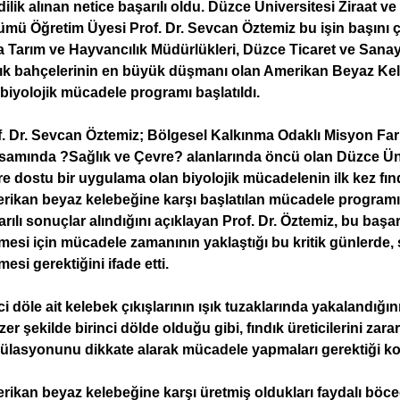
ilik alınan netice başarılı oldu. Düzce Üniversitesi Ziraat v
mü Öğretim Üyesi Prof. Dr. Sevcan Öztemiz bu işin başını çeke
 Tarım ve Hayvancılık Müdürlükleri, Düzce Ticaret ve Sanayi 
dık bahçelerinin en büyük düşmanı olan Amerikan Beyaz Kele
biyolojik mücadele programı başlatıldı.
f. Dr. Sevcan Öztemiz; Bölgesel Kalkınma Odaklı Misyon Fark
samında ?Sağlık ve Çevre? alanlarında öncü olan Düzce Ünive
e dostu bir uygulama olan biyolojik mücadelenin ilk kez fın
rikan beyaz kelebeğine karşı başlatılan mücadele programınd
rılı sonuçlar alındığını açıklayan Prof. Dr. Öztemiz, bu başar
mesi için mücadele zamanının yaklaştığı bu kritik günlerde, s
mesi gerektiğini ifade etti.
ci döle ait kelebek çıkışlarının ışık tuzaklarında yakalandığ
er şekilde birinci dölde olduğu gibi, fındık üreticilerini zararl
ülasyonunu dikkate alarak mücadele yapmaları gerektiği k
ikan beyaz kelebeğine karşı üretmiş oldukları faydalı böceğ