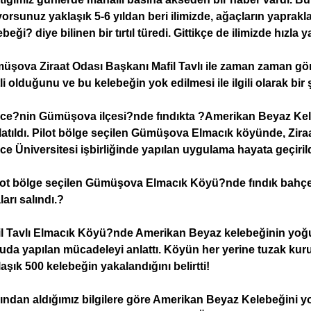
yorsunuz yaklaşık 5-6 yıldan beri ilimizde, ağaçların yaprakl
beği? diye bilinen bir tırtıl türedi. Gittikçe de ilimizde hızla ya
üşova Ziraat Odası Başkanı Mafil Tavlı ile zaman zaman g
li olduğunu ve bu kelebeğin yok edilmesi ile ilgili olarak bir
ce?nin Gümüşova ilçesi?nde fındıkta ?Amerikan Beyaz Kele
latıldı. Pilot bölge seçilen Gümüşova Elmacık köyünde, Zira
e Üniversitesi işbirliğinde yapılan uygulama hayata geçirild
lot bölge seçilen Gümüşova Elmacık Köyü?nde fındık bahç
ları salındı.?
il Tavlı Elmacık Köyü?nde Amerikan Beyaz kelebeğinin yoğ
uda yapılan mücadeleyi anlattı. Köyün her yerine tuzak kuru
aşık 500 kelebeğin yakalandığını belirtti!
ından aldığımız bilgilere göre Amerikan Beyaz Kelebeğini y