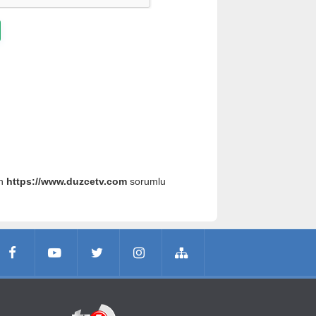
an
https://www.duzcetv.com
sorumlu