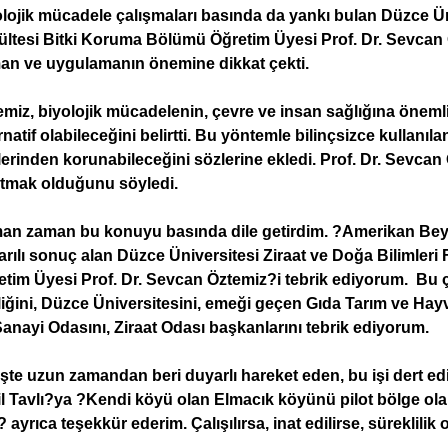
lojik mücadele çalışmaları basında da yankı bulan Düzce Üni
ültesi Bitki Koruma Bölümü Öğretim Üyesi Prof. Dr. Sevcan 
an ve uygulamanın önemine dikkat çekti.
emiz, biyolojik mücadelenin, çevre ve insan sağlığına öneml
rnatif olabileceğini belirtti. Bu yöntemle bilinçsizce kullanıl
lerinden korunabileceğini sözlerine ekledi. Prof. Dr. Sevcan 
ltmak olduğunu söyledi.
an zaman bu konuyu basında dile getirdim. ?Amerikan Bey
rılı sonuç alan Düzce Üniversitesi Ziraat ve Doğa Bilimler
etim Üyesi Prof. Dr. Sevcan Öztemiz?i tebrik ediyorum. Bu 
liğini, Düzce Üniversitesini, emeği geçen Gıda Tarım ve Hay
anayi Odasını, Ziraat Odası başkanlarını tebrik ediyorum.
işte uzun zamandan beri duyarlı hareket eden, bu işi dert 
il Tavlı?ya ?Kendi köyü olan Elmacık köyünü pilot bölge ol
? ayrıca teşekkür ederim. Çalışılırsa, inat edilirse, süreklil