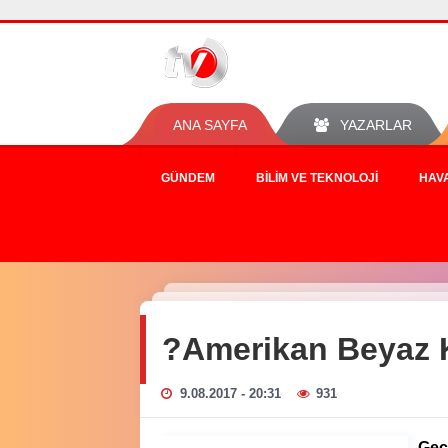
ANA SAYFA
YAZARLAR
GÜNDEM
BILIM VE TEKNOLOJI
HAV
?Amerikan Beyaz K
9.08.2017 - 20:31
931
Geç