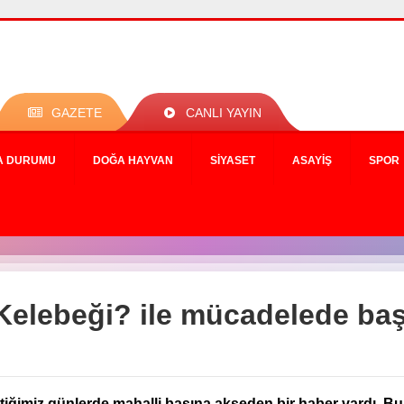
GAZETE
CANLI YAYIN
A DURUMU
DOĞA HAYVAN
SIYASET
ASAYIŞ
SPOR
elebeği? ile mücadelede baş
tiğimiz günlerde mahalli basına akseden bir haber vardı. B