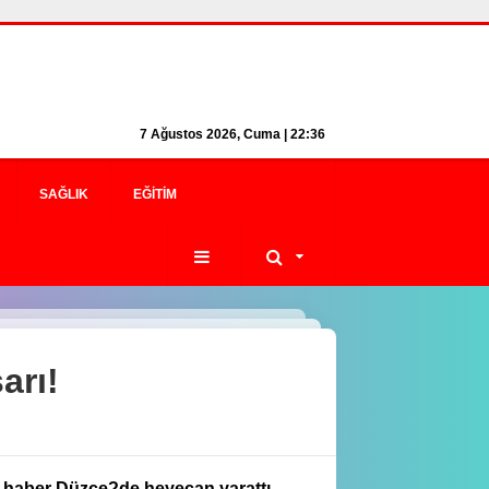
7 Ağustos 2026, Cuma | 22:36
SAĞLIK
EĞITIM
arı!
u haber Düzce?de heyecan yarattı.