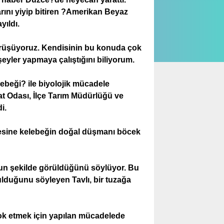
arını yiyip bitiren ?Amerikan Beyaz
yıldı.
örüşüyoruz. Kendisinin bu konuda çok
 şeyler yapmaya çalıştığını biliyorum.
beği? ile biyolojik mücadele
at Odası, İlçe Tarım Müdürlüğü ve
i.
esine kelebeğin doğal düşmanı böcek
un şekilde görüldüğünü söylüyor. Bu
lduğunu söyleyen Tavlı, bir tuzağa
ok etmek için yapılan mücadelede