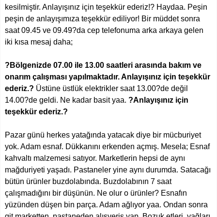
kesilmiştir. Anlayışınız için teşekkür ederiz!? Haydaa. Peşin
peşin de anlayışımıza teşekkür ediliyor! Bir müddet sonra
saat 09.45 ve 09.49?da cep telefonuma arka arkaya gelen
iki kısa mesaj daha;
?Bölgenizde 07.00 ile 13.00 saatleri arasında bakım ve
onarım çalışması yapılmaktadır. Anlayışınız için teşekkür
ederiz.?
Üstüne üstlük elektrikler saat 13.00?de değil
14.00?de geldi. Ne kadar basit yaa.
?Anlayışınız için
teşekkür ederiz.?
Pazar günü herkes yatağında yatacak diye bir mücburiyet
yok. Adam esnaf. Dükkanını erkenden açmış. Mesela; Esnaf
kahvaltı malzemesi satıyor. Marketlerin hepsi de aynı
mağduriyeti yaşadı. Pastaneler yine aynı durumda. Satacağı
bütün ürünler buzdolabında. Buzdolabının 7 saat
çalışmadığını bir düşünün. Ne olur o ürünler? Esnafın
yüzünden düşen bin parça. Adam ağlıyor yaa. Ondan sonra
git marketten, pastaneden alışveriş yap. Bozuk etleri, yağları,