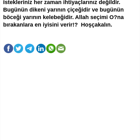
İstekleriniz her zaman ihtiyaçlarınız değildir.
Bugünün dikeni yarının çiçeğidir ve bugünün
böceği yarının kelebeğidir. Allah seçimi O?na
bırakanlara en iyisini verir!? Hoşçakalın.