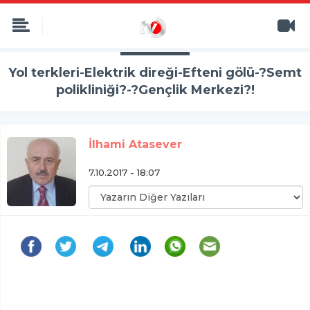
Yol terkleri-Elektrik direği-Efteni gölü-?Semt
polikliniği?-?Gençlik Merkezi?!
İlhami Atasever
7.10.2017 - 18:07