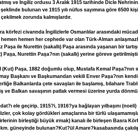
tmış ve İngiliz ordusu 3 Aralık 1915 tarihinde Dicle Nehrini
 şeklinde bulunan ve 1915 yılı nüfus sayımına göre 6500 k
 çekilmek zorunda kalmışlardır.
ra körfezi civarında İngilizlerle Osmanlılar arasındaki müc
i hemen hemen her cephede var olan Türk-Alman anlaşmazlı
z Paşa ile Nurettin (sakallı) Paşa arasında yaşanan bir tar
) Paşa, Nurettin Paşa?nın (sakallı) yerine göreve getirilmiştir
il (Kut) Paşa, 1882 doğumlu olup, Mustafa Kemal Paşa?nın s
may Başkanı ve Başkumandan vekili Enver Paşa?nın kendis
rliğe Balkanlarda çete savaşları ile başlamış, bilahare Tra
iş ve Balkan savaşının patlak vermesi üzerine yurda dönmü
at?ı ele geçirip, 1915?i, 1916?ya bağlayan yılbaşını (noeli
lizler, çok kolay gördükleri amaçlarına bir türlü ulaşamamışla
rlerinin birleştiği büyük ırmak) kanalı ile birleşen Basra K
 km. güneyinde bulunan?Kut?ül Amare?kasabasında çakılıp 