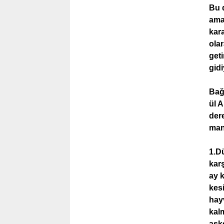
Bu d
ama
kara
olar
geti
gidi
Bağd
ül 
dere
man
1.D
karş
ay k
kesi
hayv
kal
aske