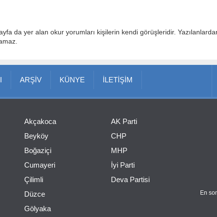
ayfa da yer alan okur yorumları kişilerin kendi görüşleridir. Yazılanlard
lamaz.
I
ARŞİV
KÜNYE
İLETİŞİM
Akçakoca
AK Parti
Beyköy
CHP
Boğaziçi
MHP
Cumayeri
İyi Parti
Çilimli
Deva Partisi
En son
Düzce
Gölyaka