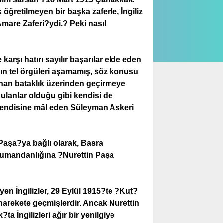
 öğretilmeyen bir başka zaferle, İngiliz
Amare Zaferi?ydi.? Peki nasıl
arşı hatırı sayılır başarılar elde eden
alın tel örgüleri aşamamış, söz konusu
unan bataklık üzerinden geçirmeye
ulanlar olduğu gibi kendisi de
 kendisine mâl eden Süleyman Askeri
Paşa?ya bağlı olarak, Basra
kumandanlığına ?Nurettin Paşa
en İngilizler, 29 Eylül 1915?te ?Kut?
harekete geçmişlerdir. Ancak Nurettin
 İngilizleri ağır bir yenilgiye