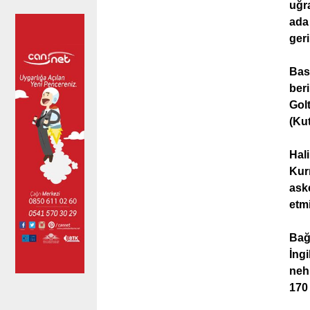
uğra
ada
geri
Bas
ber
Golt
(Kut
Hal
Kur
aske
etm
Bağd
İngi
nehi
170