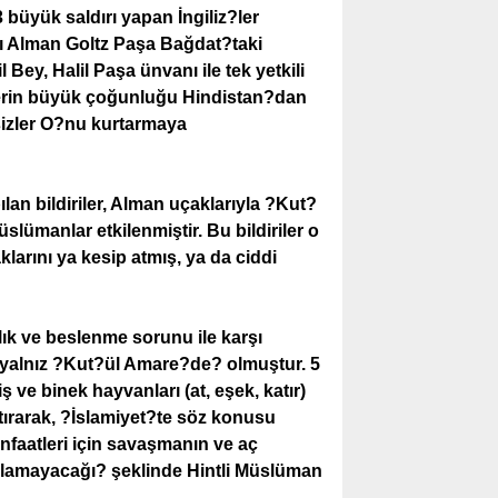
büyük saldırı yapan İngiliz?ler
ı Alman Goltz Paşa Bağdat?taki
Bey, Halil Paşa ünvanı ile tek yetkili
erlerin büyük çoğunluğu Hindistan?dan
, sizler O?nu kurtarmaya
lan bildiriler, Alman uçaklarıyla ?Kut?
lümanlar etkilenmiştir. Bu bildiriler o
klarını ya kesip atmış, ya da ciddi
k ve beslenme sorunu ile karşı
nca yalnız ?Kut?ül Amare?de? olmuştur. 5
 ve binek hayvanları (at, eşek, katır)
stırarak, ?İslamiyet?te söz konusu
nfaatleri için savaşmanın ve aç
lamayacağı? şeklinde Hintli Müslüman