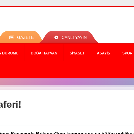
GAZETE
CANLI YAYIN
A DURUMU
DOĞA HAYVAN
SIYASET
ASAYIŞ
SPOR
feri!
Dünya Savaşında Britanya?nın kamuoyunu ve bütün politikas