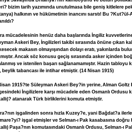
ri? bizim tarih yazımında unutulmasa bile geniş kitlelere pek
tanya) halkının ve hükümetinin inancını sarstı! Bu ?Kut?ül-
anıldı?
a mücadelesinin henüz daha başlarında İngiliz kuvvetlerine k
yman Askeri Bey, İngilizleri takibi sırasında önüne çıkan k
i kesecek makasın olmayışından dolayı eratı, yakınlarda bul
kmıştır. Ancak söz konusu geçiş sırasında asker içinden boğ
alanmış ve istenilen başarı sağlanamamıştır. Hazin tabloyu
 beylik tabancası ile intihar etmiştir. (14 Nisan 1915)
Nisan 1915?te Süleyman Askeri Bey?in yerine, Alman Goltz 
gesindeki İngilizlere karşı mücadele eden Osmanlı Ordusu 
allı)? atanarak Türk birliklerini komuta etmiştir.
a?nın işgalinden sonra hızla Kuzey?e, yani Bağdat?a ilerley
Amare?yi? işgal etmişler ve Selman-ı Pak kasabasına doğru 
allı) Paşa?nın komutasındaki Osmanlı Ordusu, Selman-ı Pak?ta