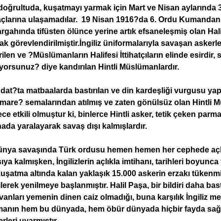
oğrultuda, kuşatmayı yarmak için Mart ve Nisan aylarında 3 
çlarına ulaşamadılar. 19 Nisan 1916?da 6. Ordu Kumandan
rgahında tifüsten ölünce yerine artık efsaneleşmiş olan Halil 
ak görevlendirilmiştir.İngiliz üniformalarıyla savaşan ask
rilen ve ?Müslümanların Halifesi İttihatçıların elinde esirdir
yorsunuz? diye kandırılan Hintli Müslümanlardır.
at?ta matbaalarda bastırılan ve din kardeşliği vurgusu yapı
Ama
re? semalarından atılmış ve zaten gönülsüz olan Hintli Müs
ce etkili olmuştur ki, binlerce Hintli asker, tetik çeken parma
ada yaralayarak savaş dışı kalmışlardır.
ünya savaşında Türk ordusu hemen hemen her cephede açlı
ıya kalmışken, İngilizlerin açlıkla imtihanı, tarihleri boyu
uşatma altında kalan yaklaşık 15.000 askerin erzakı tükenmiş
lerek yenilmeye başlanmıştır. Halil Paşa, bir bildiri daha ba
anları yemenin dinen caiz olmadığı, buna karşılık İngiliz me
manın hem bu dünyada, hem öbür dünyada hiçbir fayda sağ
rleri uyarmıştır.