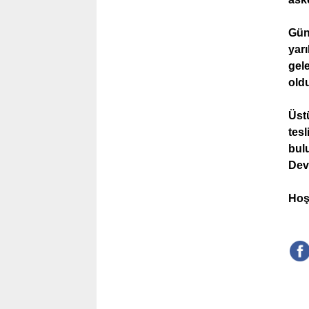
Gün
yarı
gel
old
Üstü
tesl
bulu
Dev
Hoş