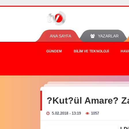
ANA SAYFA
YAZARLAR
GÜNDEM
BILIM VE TEKNOLOJI
HAV
?Kut?ül Amare? Za
5.02.2018 - 13:19
1057
I. 