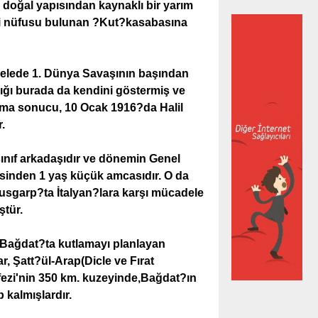
n doğal yapısından kaynaklı bir yarım
işi nüfusu bulunan ?Kut?kasabasına
adelede 1. Dünya Savaşının başından
ğı burada da kendini göstermiş ve
tışma sonucu, 10 Ocak 1916?da Halil
.
ınıf arkadaşıdır ve dönemin Genel
inden 1 yaş küçük amcasıdır. O da
blusgarp?ta İtalyan?lara karşı mücadele
ştür.
) Bağdat?ta kutlamayı planlayan
r, Şatt?ül-Arap(Dicle ve Fırat
örfezi'nin 350 km. kuzeyinde,Bağdat?ın
kalmışlardır.