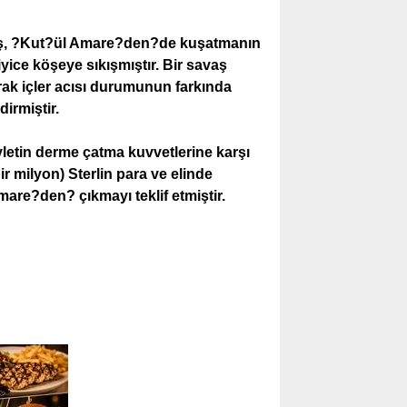
iş, ?Kut?ül Amare?den?de kuşatmanın
yice köşeye sıkışmıştır. Bir savaş
ak içler acısı durumunun farkında
irmiştir.
evletin derme çatma kuvvetlerine karşı
 milyon) Sterlin para ve elinde
are?den? çıkmayı teklif etmiştir.