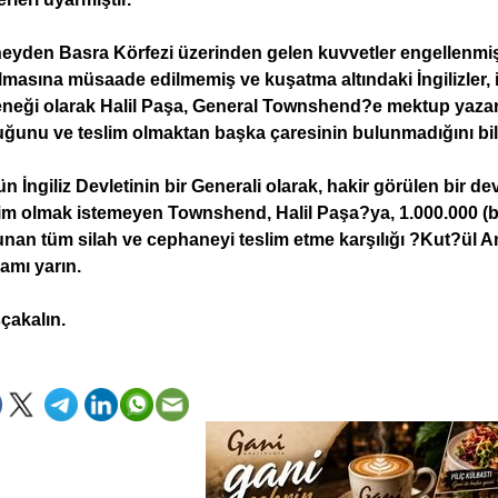
eyden Basra Körfezi üzerinden gelen kuvvetler engellenm
lmasına müsaade edilmemiş ve kuşatma altındaki İngilizler, i
eneği olarak Halil Paşa, General Townshend?e mektup yazar
uğunu ve teslim olmaktan başka çaresinin bulunmadığını bild
n İngiliz Devletinin bir Generali olarak, hakir görülen bir d
im olmak istemeyen Townshend, Halil Paşa?ya, 1.000.000 (bir
nan tüm silah ve cephaneyi teslim etme karşılığı ?Kut?ül Am
amı yarın.
çakalın.