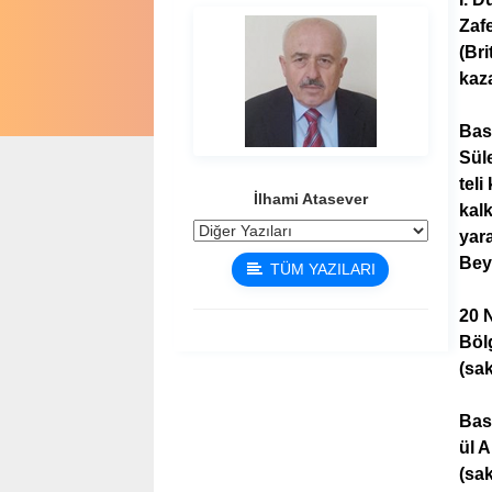
Zafe
(Bri
kaz
Basr
Süle
tel
İlhami Atasever
kal
yar
Bey,
TÜM YAZILARI
20 
Böl
(sak
Basr
ül 
(sak