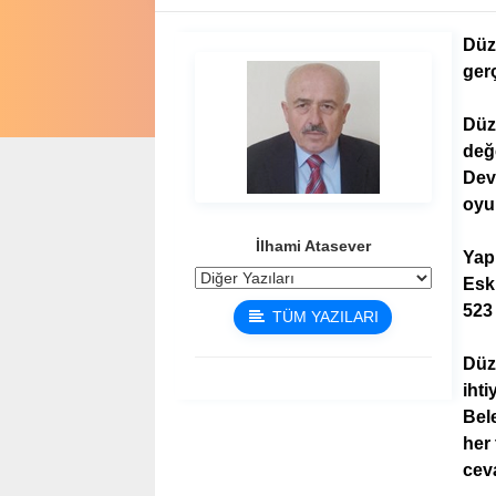
Düzc
gerç
Düz
değe
Dev
oyun
İlhami Atasever
Yapı
Esk
523
TÜM YAZILARI
Düz
ihti
Bele
her
ceva