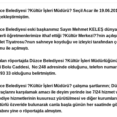
e Belediyesi ?Kültür İşleri Müdürü? Seçil Acar ile 19.06.201
ekleştirmiştim.
ce Belediyesi eski başkanımız Sayın Mehmet KELEŞ dünyanı
rli öğretmenlerimize ithaf ettiği ?Kültür Merkezi??nin açılış
let Tiyatrosu?nun sahneye koyduğu ve izleyici tarafından 
u ile açılmıştı.
lan röportajda Düzce Belediyesi ?Kültür İşleri Müdürlüğünün
i Bolu Caddesi, No:248 adresinde olduğunu, telefon numaral
 93 33 olduğunu belirtmiştim.
ce Belediyesi ?Kültür İşleri Müdürü? çalışma şartlarının; D
yaçlarını karşılamak amacı ile deyim yerinde ise 7/24 hizme
diye hizmetlerinin kusursuz yürütülmesi ve diğer kurumların
 türlü özveride bulunarak canla başla günün her saatinde gö
bını yine o röportajda almıştım.