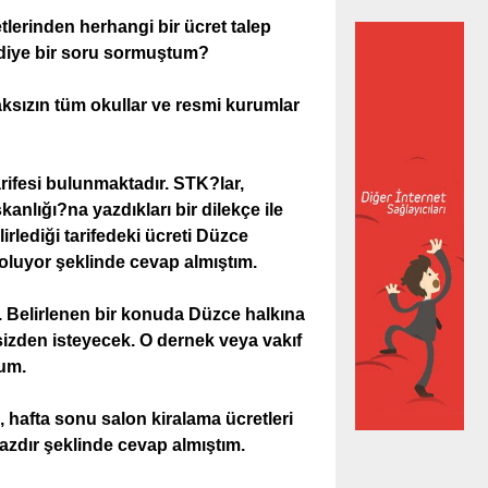
lerinden herhangi bir ücret talep
 diye bir soru sormuştum?
aksızın tüm okullar ve resmi kurumlar
arifesi bulunmaktadır. STK?lar,
nlığı?na yazdıkları bir dilekçe ile
irlediği tarifedeki ücreti Düzce
 oluyor şeklinde cevap almıştım.
i. Belirlenen bir konuda Düzce halkına
sizden isteyecek. O dernek veya vakıf
um.
ı, hafta sonu salon kiralama ücretleri
a azdır şeklinde cevap almıştım.