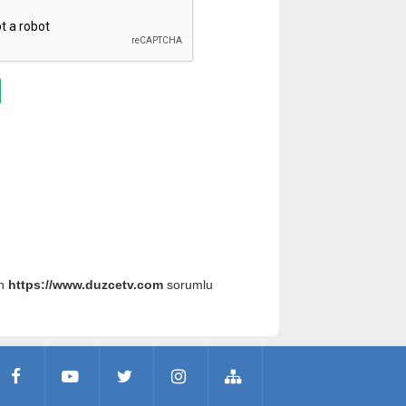
an
https://www.duzcetv.com
sorumlu