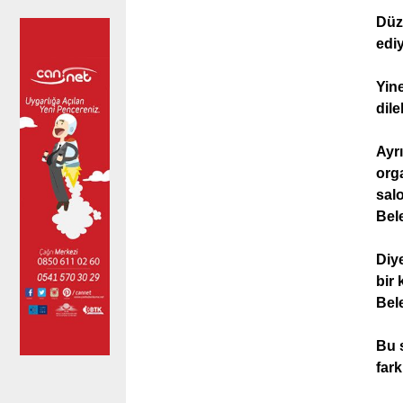
Düzc
edi
Yine
dile
Ayrı
orga
salo
Bele
Diye
bir
Bel
Bu s
fark