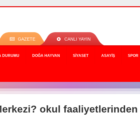
GAZETE
CANLI YAYIN
A DURUMU
DOĞA HAYVAN
SIYASET
ASAYIŞ
SPOR
erkezi? okul faaliyetlerinden