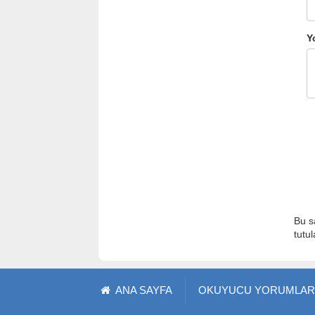
Y
Bu s
tutu
ANA SAYFA
OKUYUCU YORUMLAR