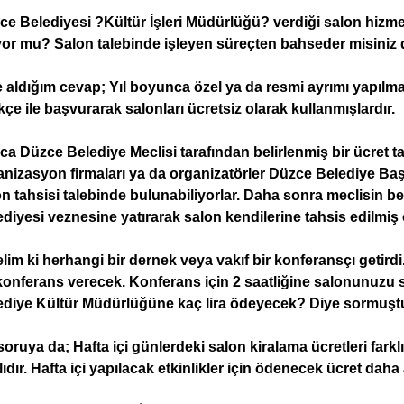
e Belediyesi ?Kültür İşleri Müdürlüğü? verdiği salon hizmet
yor mu? Salon talebinde işleyen süreçten bahseder misiniz
 aldığım cevap; Yıl boyunca özel ya da resmi ayrımı yapılm
kçe ile başvurarak salonları ücretsiz olarak kullanmışlardır.
ca Düzce Belediye Meclisi tarafından belirlenmiş bir ücret t
nizasyon firmaları ya da organizatörler Düzce Belediye Başka
n tahsisi talebinde bulunabiliyorlar. Daha sonra meclisin bel
diyesi veznesine yatırarak salon kendilerine tahsis edilmiş
lim ki herhangi bir dernek veya vakıf bir konferansçı getird
 konferans verecek. Konferans için 2 saatliğine salonunuzu 
ediye Kültür Müdürlüğüne kaç lira ödeyecek? Diye sormuşt
oruya da; Hafta içi günlerdeki salon kiralama ücretleri farkl
lıdır. Hafta içi yapılacak etkinlikler için ödenecek ücret dah