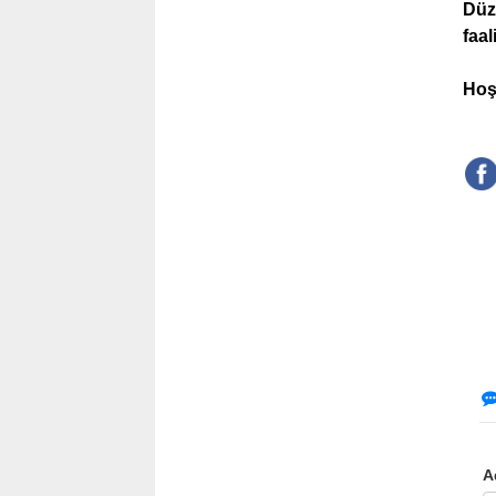
Düz
faa
Hoş
A