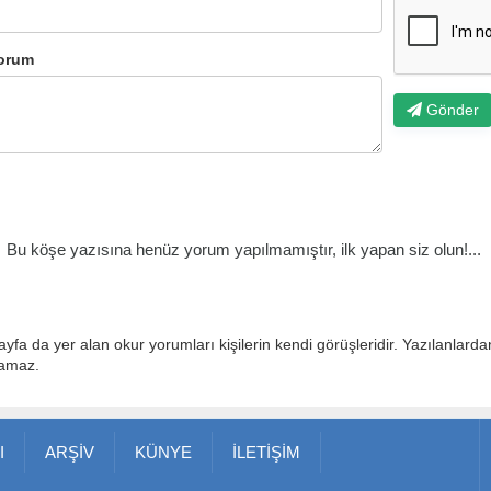
orum
Gönder
Bu köşe yazısına henüz yorum yapılmamıştır, ilk yapan siz olun!...
ayfa da yer alan okur yorumları kişilerin kendi görüşleridir. Yazılanlard
lamaz.
I
ARŞİV
KÜNYE
İLETİŞİM