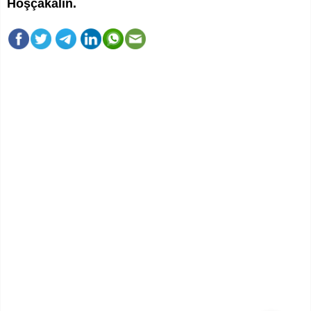
Hoşçakalın.