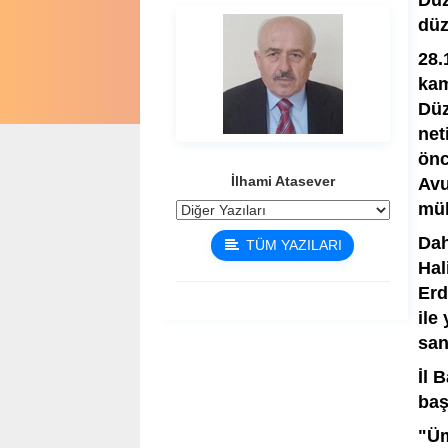
Düz
düz
28.
kam
Düz
net
önc
İlhami Atasever
Avu
mül
Dah
TÜM YAZILARI
Hal
Erd
ile
san
İl 
baş
"Üm