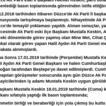
ce AK Parti eski İl Başkanı Hikmet Keskin, parti bina
enlediği basın toplantısında görevinden istifa ettiği
12.2018 tarihinden itibaren Düzce'de Ak Parti İl başka
uoyunda tartışılmaya başlanmıştı. Nihayetinde Ak Pa
ce'de temayül yoklaması yapıldı. Alınan sonuçlar, ya
icesinde Ak Parti eski ilçe Başkanı Mustafa Keskin, A
eki dönemlerde görev yapmış olan Mine Met, Cihat Çe
kat olarak görev yapan Halil Aydın Ak Parti Genel m
akata alınmışlardı.
a Sonra 17.01.2019 tarihinde (Perşembe) Mustafa Kes
il Aydın Ak Parti Genel Başkanı ve halen Cumhurbaş
oğan tarafından Beştepe'ye davet edilmişlerdi. Cumh
 yapılan görüşmeler sonucunda aynı gün Düzce Ak Par
ayicilerinden iş adamı Mustafa Keskin uygun görüldü
Başkanı Mustafa Keskin 18.01.2019 tarihinde (Cuma) k
kanı sıfatıyla yaptığı ilk basın toplantısında;
metin birliği ve beraberliği için yola çıkmış bu kutlu