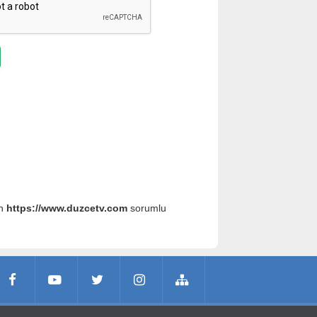
an
https://www.duzcetv.com
sorumlu