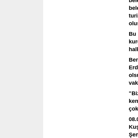
bel
bel
tur
olu
Bu 
kur
hal
Ben
Erd
ols
vak
"Bi
ken
çok
08.
Kuş
Şen