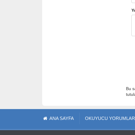
Y
Bu s
tutu
ANA SAYFA
OKUYUCU YORUMLAR