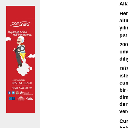
All
Hem
alt
yıl
par
200
ömü
dil
Düz
ist
cum
bir
dim
der
ver
Cum