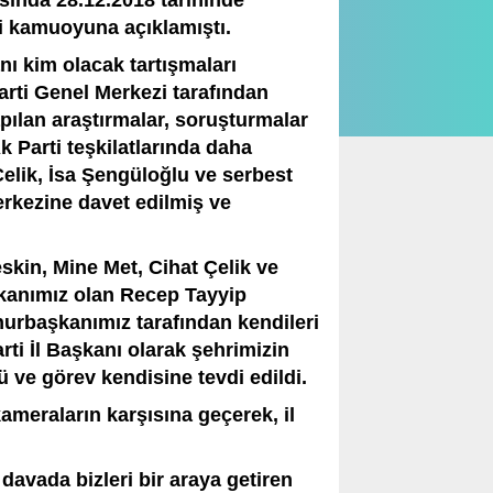
sında 28.12.2018 tarihinde
ni kamuoyuna açıklamıştı.
nı kim olacak tartışmaları
rti Genel Merkezi tarafından
pılan araştırmalar, soruşturmalar
k Parti teşkilatlarında daha
lik, İsa Şengüloğlu ve serbest
erkezine davet edilmiş ve
kin, Mine Met, Cihat Çelik ve
kanımız olan Recep Tayyip
urbaşkanımız tarafından kendileri
ti İl Başkanı olarak şehrimizin
 ve görev kendisine tevdi edildi.
ameraların karşısına geçerek, il
 davada bizleri bir araya getiren