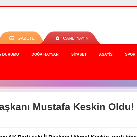
GAZETE
CANLI YAYIN
A DURUMU
DOĞA HAYVAN
SIYASET
ASAYIŞ
SPOR
Başkanı Mustafa Keskin Oldu!