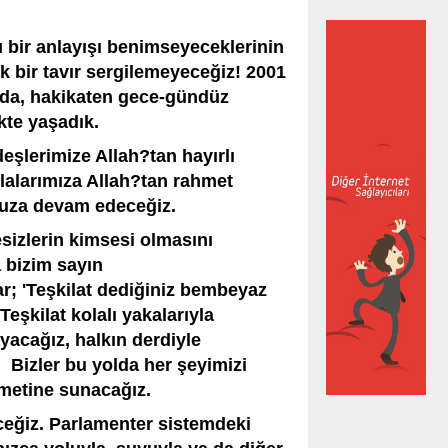
ı bir anlayışı benimseyeceklerinin
ak bir tavır sergilemeyeceğiz! 2001
yolda, hakikaten gece-gündüz
kte yaşadık.
eşlerimize Allah?tan hayırlı
lalarımıza Allah?tan rahmet
uza devam edeceğiz.
sizlerin kimsesi olmasını
 bizim sayın
; 'Teşkilat dediğiniz bembeyaz
Teşkilat kolalı yakalarıyla
ayacağız, halkın derdiyle
 Bizler bu yolda her şeyimizi
zmetine sunacağız.
ceğiz. Parlamenter sistemdeki