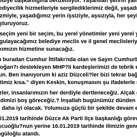
ediye başkanlığına benzemiyor. Yaşanılan şehrin yaln
ediyecilik hizmetleriyle sergilediklerimiz değil, yaşad
izmiyle, yaşadığımız yerin işsiziyle, aşsızıyla, her şey
şturuyoruz.
seçim yeni bir seçim, bu yerel yönetimler yeni yerel y
gulayacağımız belediye meclis ve il genel meclisleriy
kımızın hizmetine sunacağız.
 buradan Cumhur İttifakı'nda olan ve Sayın Cumhur
oğan?ı destekleyen MHP?li kardeşlerimizi de tebrik 
un. Ben inanıyorum ki aziz Düzceli?ler bizi tekrar b
timiz kısa." diyen Keskin, konuşmasını şu ifadelerle 
zler, insanlarımızın her derdiyle dertleneceğiz. Alçak
dimizi boş göreceğiz.? İnşallah bugünümüz dünden i
 daha iyi olacak. Yolumuza güçlü bir şekilde devam 
01.2019 tarihinde Düzce Ak Parti ilçe başkanlığı gör
cuoğlu?nun yerine 16.01.2019 tarihinde ilimizin ge
güloğlu atandı.