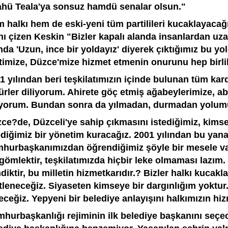
ahü Teala'ya sonsuz hamdü senalar olsun."
 halkı hem de eski-yeni tüm partilileri kucaklayacağ
ını çizen Keskin "Bizler kapalı alanda insanlardan uz
ında 'Uzun, ince bir yoldayız' diyerek çıktığımız bu 
timize, Düzce'mize hizmet etmenin onurunu hep birli
1 yılından beri teşkilatımızın içinde bulunan tüm kard
rler diliyorum. Ahirete göç etmiş ağabeylerimize, ab
iyorum. Bundan sonra da yılmadan, durmadan yolum
ce?de, Düzceli'ye sahip çıkmasını istediğimiz, kimse
ediğimiz bir yönetim kuracağız. 2001 yılından bu yana
hurbaşkanımızdan öğrendiğimiz şöyle bir mesele var
 gömlektir, teşkilatımızda hiçbir leke olmaması lazım. 
diktir, bu milletin hizmetkarıdır.? Bizler halkı kucakl
tleneceğiz. Siyaseten kimseye bir dargınlığım yoktur.
eceğiz. Yepyeni bir belediye anlayışını halkımızın hi
hurbaşkanlığı rejiminin ilk belediye başkanını seçe