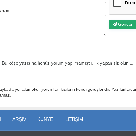
orum
Gönder
Bu köşe yazısına henüz yorum yapılmamıştır, ilk yapan siz olun!...
ayfa da yer alan okur yorumları kişilerin kendi görüşleridir. Yazılanlard
lamaz.
I
ARŞİV
KÜNYE
İLETİŞİM