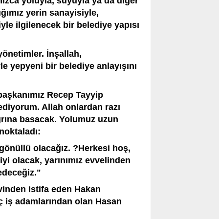
ızca yoluyla, suyuyla ya da diğer
ığımız yerin sanayisiyle,
iyle ilgilenecek bir belediye yapısı
önetimler. İnşallah,
le yepyeni bir belediye anlayışını
başkanımız Recep Tayyip
ediyorum. Allah onlardan razı
ağrına basacak. Yolumuz uzun
noktaladı:
 gönüllü olacağız. ?Herkesi hoş,
yi olacak, yarınımız evvelinden
edeceğiz."
evinden istifa eden Hakan
nç iş adamlarından olan Hasan