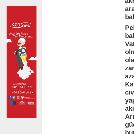
ak
ara
bah
Pe
ba
Va
olm
ol
za
az
Ka
ci
yap
akı
Arı
gü
bun