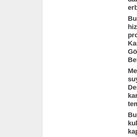
erb
Bu
hi
pro
Ka
Gö
Bel
Me
su
De
ka
te
Bu
kul
ka