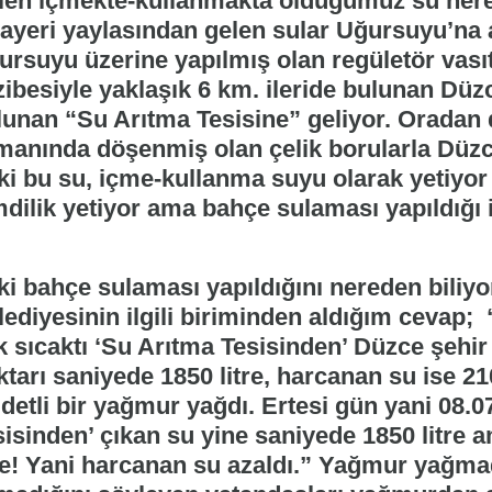
len içmekte-kullanmakta olduğumuz su ner
ayeri yaylasından gelen sular Uğursuyu’na 
ursuyu üzerine yapılmış olan regületör vası
zibesiyle yaklaşık 6 km. ileride bulunan Dü
lunan “Su Arıtma Tesisine” geliyor. Oradan
manında döşenmiş olan çelik borularla Düzce
ki bu su, içme-kullanma suyu olarak yetiyo
mdilik yetiyor ama bahçe sulaması yapıldığı 
i bahçe sulaması yapıldığını nereden biliyor
lediyesinin ilgili biriminden aldığım cevap;
k sıcaktı ‘Su Arıtma Tesisinden’ Düzce şehi
tarı saniyede 1850 litre, harcanan su ise 21
detli bir yağmur yağdı. Ertesi gün yani 08.0
sisinden’ çıkan su yine saniyede 1850 litre 
tre! Yani harcanan su azaldı.” Yağmur yağma