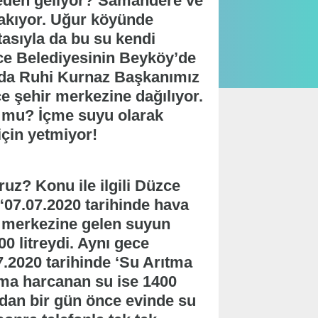
eden geliyor? Samandere ve
akıyor. Uğur köyünde
tasıyla da bu su kendi
zce Belediyesinin Beyköy’de
 da Ruhi Kurnaz Başkanımız
 şehir merkezine dağılıyor.
r mu? İçme suyu olarak
için yetmiyor!
uz? Konu ile ilgili Düzce
 “07.07.2020 tarihinde hava
r merkezine gelen suyun
00 litreydi. Aynı gece
7.2020 tarihinde ‘Su Arıtma
ama harcanan su ise 1400
dan bir gün önce evinde su