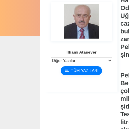
Ha
Od
Uğ
ca
bu
za
Pe
İlhami Atasever
şi
TÜM YAZILARI
Pek
Be
ço
mik
şid
Te
li