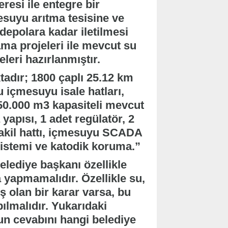
esi ile entegre bir
esuyu arıtma tesisine ve
depolara kadar iletilmesi
ama projeleri ile mevcut su
leri hazırlanmıştır.
tadır; 1800 çaplı 25.12 km
 içmesuyu isale hatları,
 50.000 m3 kapasiteli mevcut
yapısı, 1 adet regülatör, 2
nakil hattı, içmesuyu SCADA
sistemi ve katodik koruma.”
elediye başkanı özellikle
yapmamalıdır. Özellikle su,
ş olan bir karar varsa, bu
ılmalıdır. Yukarıdaki
un cevabını hangi belediye