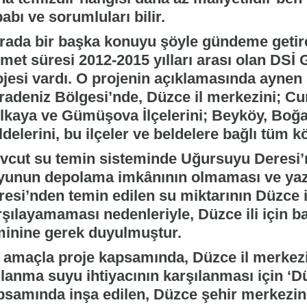
abı ve sorumluları bilir.
rada bir başka konuyu şöyle gündeme getireb
zmet süresi 2012-2015 yılları arası olan DSİ
jesi vardı. O projenin açıklamasında aynen ş
radeniz Bölgesi’nde, Düzce il merkezini; Cum
lkaya ve Gümüşova İlçelerini; Beyköy, Boğa
delerini, bu ilçeler ve beldelere bağlı tüm 
vcut su temin sisteminde Uğursuyu Deresi’
yunun depolama imkânının olmaması ve yaz
resi’nden temin edilen su miktarının Düzce i
rşılayamaması nedenleriyle, Düzce ili için b
minine gerek duyulmuştur.
 amaçla proje kapsamında, Düzce il merkezi
lanma suyu ihtiyacının karşılanması için ‘Dü
psamında inşa edilen, Düzce şehir merkezin