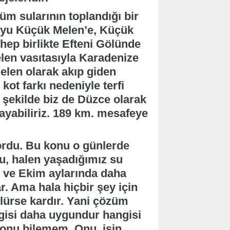
üm sularının toplandığı bir
suyu Küçük Melen’e, Küçük
hep birlikte Efteni Gölünde
len vasıtasıyla Karadenize
elen olarak akıp giden
kot farkı nedeniyle terfi
 şekilde biz de Düzce olarak
yabiliriz. 189 km. mesafeye
yordu. Bu konu o günlerde
ru, halen yaşadığımız su
l ve Ekim aylarında daha
r. Ama hala hiçbir şey için
lürse kardır. Yani çözüm
gisi daha uygundur hangisi
 onu bilemem. Onu, işin