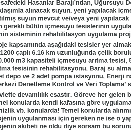
safedeki Hasanlar Barajı’ndan, Uğursuyu Der
klaşımla alınacak suyun, yeni yapılacak içm
ıtılmış suyun mevcut ve/veya yeni yapılacak 
in gerekli bütün içmesuyu tesislerinin uygul
min sisteminin rehabilitasyon uygulama proje
oje kapsamında aşağıdaki tesisler yer almak
 1200 çaplı 6.16 km uzunluğunda çelik borulu
0.000 m3 kapasiteli içmesuyu arıtma tesisi,
tma tesisinin rehabilitasyonu, Baraj su alma 
et depo ve 2 adet pompa istasyonu, Enerji 
erkezi Denetleme Kontrol ve Veri Toplama’ 
lette devamlılık esastır. Göreve her gelen b
mel konularda kendi kafasına göre uygulama 
mizlik vb. konularda! Temel konularda alınmı
ojenin uygulanması için gereken ne ise o yap
ojenin akıbeti ne oldu diye sorsam bu sorun