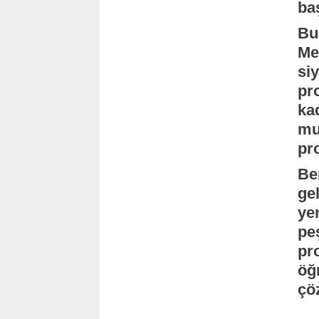
ba
Bu
Me
si
pr
ka
mu
pr
Be
ge
ye
pe
pr
öğ
çö