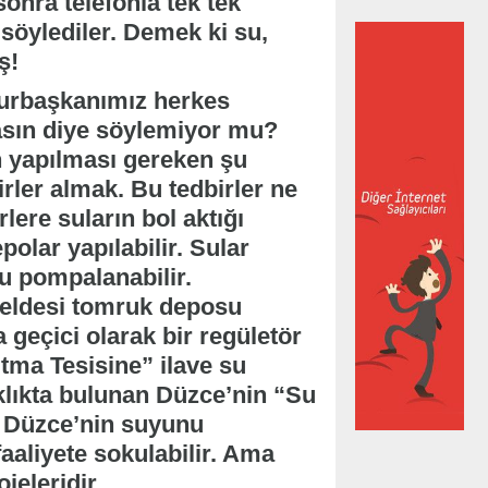
nra telefonla tek tek
 söylediler. Demek ki su,
ş!
urbaşkanımız herkes
masın diye söylemiyor mu?
n yapılması gereken şu
irler almak. Bu tedbirler ne
ere suların bol aktığı
olar yapılabilir. Sular
u pompalanabilir.
beldesi tomruk deposu
 geçici olarak bir regületör
ıtma Tesisine” ilave su
aklıkta bulunan Düzce’nin “Su
le Düzce’nin suyunu
aaliyete sokulabilir. Ama
jeleridir.