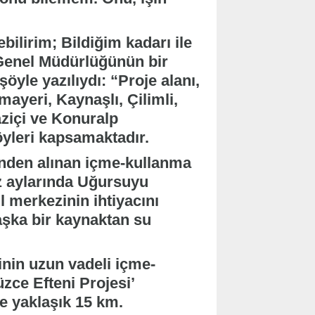
ilirim; Bildiğim kadarı ile
 Genel Müdürlüğünün bir
öyle yazılıydı: “Proje alanı,
ayeri, Kaynaşlı, Çilimli,
ziçi ve Konuralp
köyleri kapsamaktadır.
nden alınan içme-kullanma
 aylarında Uğursuyu
l merkezinin ihtiyacını
aşka bir kaynaktan su
nin uzun vadeli içme-
zce Efteni Projesi’
e yaklaşık 15 km.