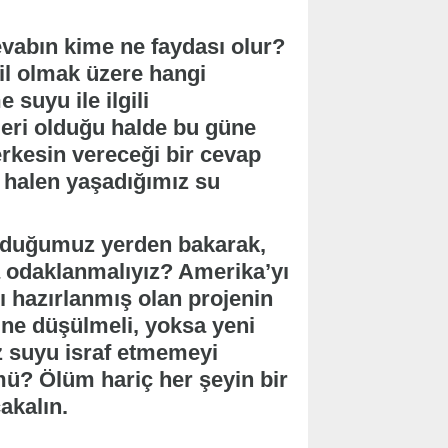
vabın kime ne faydası olur?
il olmak üzere hangi
suyu ile ilgili
eri olduğu halde bu güne
rkesin vereceği bir cevap
i halen yaşadığımız su
unduğumuz yerden bakarak,
a odaklanmalıyız? Amerika’yı
 hazırlanmış olan projenin
ine düşülmeli, yoksa yeni
z suyu israf etmemeyi
mü? Ölüm hariç her şeyin bir
akalın.