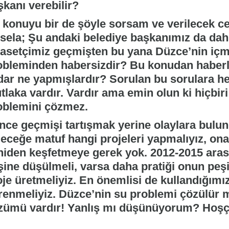
şkanı verebilir?
 konuyu bir de şöyle sorsam ve verilecek ce
sela; Şu andaki belediye başkanımız da dah
yasetçimiz geçmişten bu yana Düzce’nin içme 
obleminden habersizdir? Bu konudan haberl
dar ne yapmışlardır? Sorulan bu sorulara he
tlaka vardır. Vardır ama emin olun ki hiçbir
oblemini çözmez.
nce geçmişi tartışmak yerine olaylara bul
leceğe matuf hangi projeleri yapmalıyız, on
niden keşfetmeye gerek yok. 2012-2015 arası
şine düşülmeli, varsa daha pratiği onun peş
oje üretmeliyiz. En önemlisi de kullandığımı
renmeliyiz. Düzce’nin su problemi çözülür 
zümü vardır! Yanlış mı düşünüyorum? Hoşç