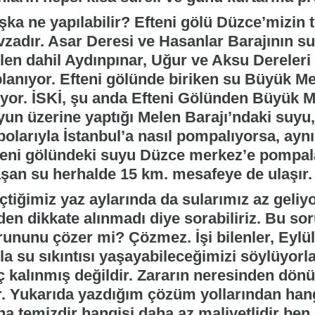
ka ne yapılabilir? Efteni gölü Düzce’mizin t
vzadır. Asar Deresi ve Hasanlar Barajının 
len dahil Aydınpınar, Uğur ve Aksu Dereleri 
planıyor. Efteni gölünde biriken su Büyük Me
ıyor. İSKİ, şu anda Efteni Gölünden Büyük M
un üzerine yaptığı Melen Barajı’ndaki suyu, 
polarıyla İstanbul’a nasıl pompalıyorsa, aynı
teni gölündeki suyu Düzce merkez’e pompala
aşan su herhalde 15 km. mesafeye de ulaşır.
çtiğimiz yaz aylarında da sularımız az geli
den dikkate alınmadı diye sorabiliriz. Bu so
rununu çözer mi? Çözmez. İşi bilenler, Eylü
la su sıkıntısı yaşayabileceğimizi söylüyorla
ç kalınmış değildir. Zararın neresinden dönü
r. Yukarıda yazdığım çözüm yollarından han
ha temizdir hangisi daha az maliyetlidir ben