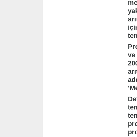
me
ya
ar
iç
te
Pr
ve
20
arı
ad
‘M
Dev
te
te
pr
pr