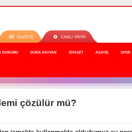
GAZETE
CANLI YAYIN
A DURUMU
DOĞA HAYVAN
SIYASET
ASAYIŞ
SPOR
lemi çözülür mü?