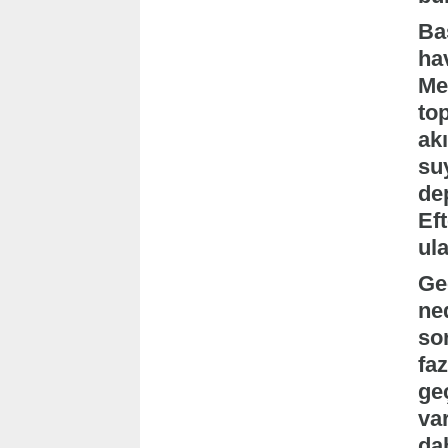
Baş
ha
Me
to
ak
suy
de
Ef
ul
Ge
ne
so
faz
ge
va
da