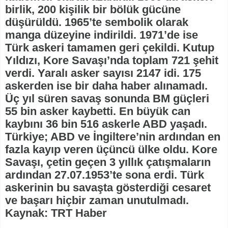
birlik, 200 kişilik bir bölük gücüne
düşürüldü. 1965’te sembolik olarak
manga düzeyine indirildi. 1971’de ise
Türk askeri tamamen geri çekildi. Kutup
Yıldızı, Kore Savaşı’nda toplam 721 şehit
verdi. Yaralı asker sayısı 2147 idi. 175
askerden ise bir daha haber alınamadı.
Üç yıl süren savaş sonunda BM güçleri
55 bin asker kaybetti. En büyük can
kaybını 36 bin 516 askerle ABD yaşadı.
Türkiye; ABD ve İngiltere’nin ardından en
fazla kayıp veren üçüncü ülke oldu. Kore
Savaşı, çetin geçen 3 yıllık çatışmaların
ardından 27.07.1953’te sona erdi. Türk
askerinin bu savaşta gösterdiği cesaret
ve başarı hiçbir zaman unutulmadı.
Kaynak: TRT Haber