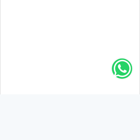
Yunus Özay Er ; Fındık Fiyatı