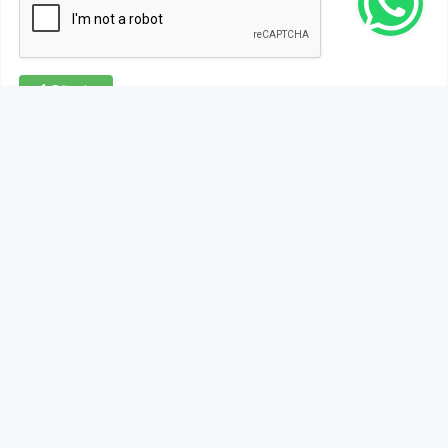
Gönder
Bu habere henüz yorum yapılmamıştır, ilk yapan siz
olun!...
Bu sayfa da yer alan okur yorumları kişilerin kendi
görüşleridir. Yazılanlardan
https://m.duzcetv.com
sorumlu
tutulamaz.
YUKARI ÇIK