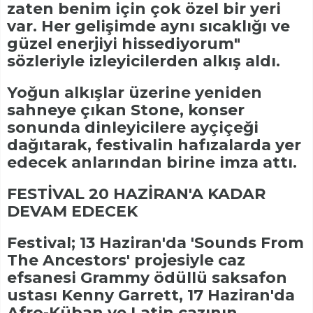
zaten benim için çok özel bir yeri
var. Her gelişimde aynı sıcaklığı ve
güzel enerjiyi hissediyorum"
sözleriyle izleyicilerden alkış aldı.
Yoğun alkışlar üzerine yeniden
sahneye çıkan Stone, konser
sonunda dinleyicilere ayçiçeği
dağıtarak, festivalin hafızalarda yer
edecek anlarından birine imza attı.
FESTİVAL 20 HAZİRAN'A KADAR
DEVAM EDECEK
Festival; 13 Haziran'da 'Sounds From
The Ancestors' projesiyle caz
efsanesi Grammy ödüllü saksafon
ustası Kenny Garrett, 17 Haziran'da
Afro-Küban ve Latin cazının