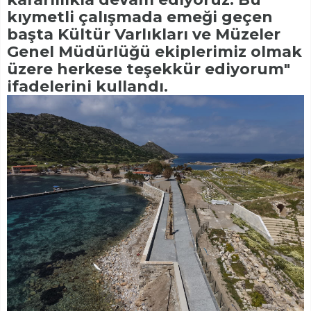
kıymetli çalışmada emeği geçen
başta Kültür Varlıkları ve Müzeler
Genel Müdürlüğü ekiplerimiz olmak
üzere herkese teşekkür ediyorum"
ifadelerini kullandı.