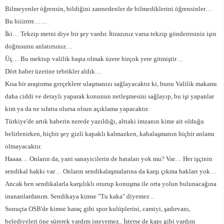
Bilmeyenler öğrensin, bildiğini zannedenler de bilmediklerini öğrensinler…
Bu biiirrrrr……
İki… Tekzip metni diye bir şey vardır. İtirazınız varsa tekzip gönderirsiniz işin
doğrusunu anlatırsınız…
Üç… Bu mektup valilik başta olmak üzere birçok yere gitmiştir…
Dört haber üzerine tebrikler aldık…
Kısa bir araştırma gerçeklere ulaşmanızı sağlayacaktır ki, bunu Valilik makamı
daha ciddi ve detaylı yaparak konunun netleşmesini sağlayıp, bu işi yapanlar
kim ya da ne sıfatta olursa olsun açıklama yapacaktır.
Türkiye'de artık haberin nerede yazıldığı, alttaki imzanın kime ait olduğu
belirlenirken, hiçbir şey gizli kapaklı kalmazken, kabalaşmanın hiçbir anlamı
olmayacaktır.
Haaaa… Onların da, yani sanayicilerin de hataları yok mu? Var… Her işçinin
sendikal hakkı var… Onların sendikalaşmalarına da karşı çıkma hakları yok…
Ancak ben sendikalarla karşılıklı oturup konuşma ile orta yolun bulunacağına
inananlardanım. Sendikaya kimse "Tu kaka" diyemez ..
Sonuçta OSB'de kimse haraç gibi spor kulüplerini, camiyi, şadırvanı,
belediyeleri öne sürerek yardım isteyemez.. İsterse de kapı gibi yardım