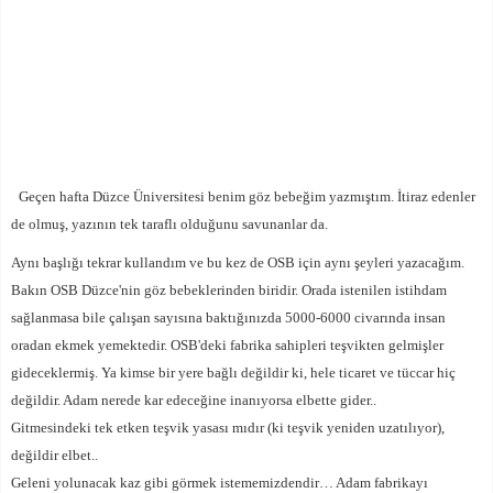
Geçen hafta Düzce Üniversitesi benim göz bebeğim yazmıştım. İtiraz edenler
de olmuş, yazının tek taraflı olduğunu savunanlar da.
Aynı başlığı tekrar kullandım ve bu kez de OSB için aynı şeyleri yazacağım.
Bakın OSB Düzce'nin göz bebeklerinden biridir. Orada istenilen istihdam
sağlanmasa bile çalışan sayısına baktığınızda 5000-6000 civarında insan
oradan ekmek yemektedir. OSB'deki fabrika sahipleri teşvikten gelmişler
gideceklermiş. Ya kimse bir yere bağlı değildir ki, hele ticaret ve tüccar hiç
değildir. Adam nerede kar edeceğine inanıyorsa elbette gider..
Gitmesindeki tek etken teşvik yasası mıdır (ki teşvik yeniden uzatılıyor),
değildir elbet..
Geleni yolunacak kaz gibi görmek istememizdendir… Adam fabrikayı