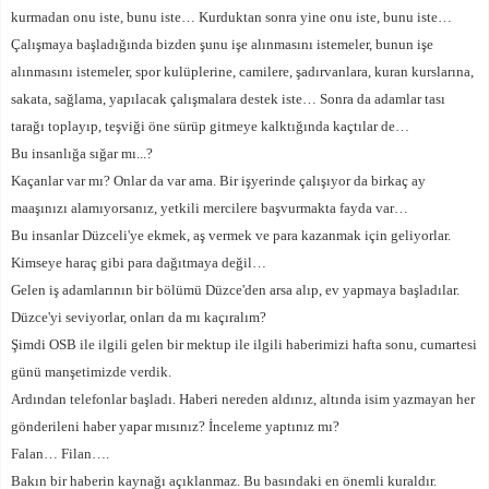
kurmadan onu iste, bunu iste… Kurduktan sonra yine onu iste, bunu iste…
Çalışmaya başladığında bizden şunu işe alınmasını istemeler, bunun işe
alınmasını istemeler, spor kulüplerine, camilere, şadırvanlara, kuran kurslarına,
sakata, sağlama, yapılacak çalışmalara destek iste… Sonra da adamlar tası
tarağı toplayıp, teşviği öne sürüp gitmeye kalktığında kaçtılar de…
Bu insanlığa sığar mı...?
Kaçanlar var mı? Onlar da var ama. Bir işyerinde çalışıyor da birkaç ay
maaşınızı alamıyorsanız, yetkili mercilere başvurmakta fayda var…
Bu insanlar Düzceli'ye ekmek, aş vermek ve para kazanmak için geliyorlar.
Kimseye haraç gibi para dağıtmaya değil…
Gelen iş adamlarının bir bölümü Düzce'den arsa alıp, ev yapmaya başladılar.
Düzce'yi seviyorlar, onları da mı kaçıralım?
Şimdi OSB ile ilgili gelen bir mektup ile ilgili haberimizi hafta sonu, cumartesi
günü manşetimizde verdik.
Ardından telefonlar başladı. Haberi nereden aldınız, altında isim yazmayan her
gönderileni haber yapar mısınız? İnceleme yaptınız mı?
Falan… Filan….
Bakın bir haberin kaynağı açıklanmaz. Bu basındaki en önemli kuraldır.