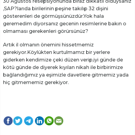
30 Ağustos resepsiyonunda biraz dikkatli olduysanız
,SAP?larıda birilerinin peşine takılıp 32 dişini
gösterenleri de görmüşsünüzdür.Yok hala
geremedim diyorsanız gecenin resimlerine bakın o
olmaması gerekenleri görürsünüz?
Artık il olmanın önemini hissetmemiz
gerekiyor.Köylükten kurtulmamız bir yerlere
giderken kendimize çeki düzen verip,iyi günde de
kötü günde de diyerek kıyılan nikah ile birbirimize
bağlandığımız ya eşimizle davetlere gitmemiz yada
hiç gitmememiz gerekiyor.