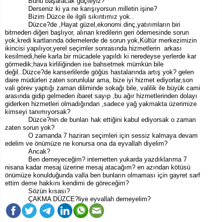
Bunu başaracak güçteyiz?
Derseniz ki ya ne karışıyorsun milletin işine?
Bizim Düzce ile ilgili sıkıntımız yok..
Düzce?de ,Hayat güzel,ekonomi dinç,yatırımların biri
bitmeden diğeri başlıyor, alınan kredilerin geri ödemesinde sorun
yok,kredi kartlarında ödemelerde de sorun yok,Kültür merkezimizin
ikincisi yapılıyor,yerel seçimler sonrasında hizmetlerin arkası
kesilmedi,hele karla bir mücadele yapıldı ki neredeyse yerlerde kar
görmedik;hava kirliliğinden ise bahsetmek mümkün bile
değil..Düzce?de kanserlilerde göğüs hastalarında artış yok? gelen
daire müdürleri zaten sorunlular ama, bize iyi hizmet ediyorlar,son
vali görev yaptığı zaman diliminde sokağı bile, valilik ile büyük cami
arasında gidip gelmeden ibaret sayıp ,bu ağır hizmetlerinden dolayı
giderken hizmetleri olmadığından ,sadece yağ yakmakta üzerimize
kimseyi tanımıyorsak?
Düzce?nin de bunları hak ettiğini kabul ediyorsak o zaman
zaten sorun yok?
O zamanda 7 haziran seçimleri için sessiz kalmaya devam
edelim ve önümüze ne konursa ona da eyvallah diyelim?
Ancak?
Ben demeyeceğim? internetten yukarda yazdıklarıma 7
nisana kadar mesaj üzerine mesaj atacağım? en azından kötüsü
önümüze konulduğunda valla ben bunların olmaması için gayret sarf
ettim deme hakkını kendimi de göreceğim?
Sözün kısası?
ÇAKMA DÜZCE?liye eyvallah demeyelim?