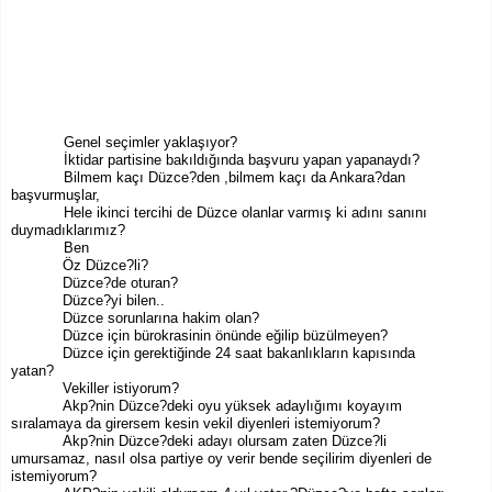
Genel seçimler yaklaşıyor?
İktidar partisine bakıldığında başvuru yapan yapanaydı?
Bilmem kaçı Düzce?den ,bilmem kaçı da Ankara?dan
başvurmuşlar,
Hele ikinci tercihi de Düzce olanlar varmış ki adını sanını
duymadıklarımız?
Ben
Öz Düzce?li?
Düzce?de oturan?
Düzce?yi bilen..
Düzce sorunlarına hakim olan?
Düzce için bürokrasinin önünde eğilip büzülmeyen?
Düzce için gerektiğinde 24 saat bakanlıkların kapısında
yatan?
Vekiller istiyorum?
Akp?nin Düzce?deki oyu yüksek adaylığımı koyayım
sıralamaya da girersem kesin vekil diyenleri istemiyorum?
Akp?nin Düzce?deki adayı olursam zaten Düzce?li
umursamaz, nasıl olsa partiye oy verir bende seçilirim diyenleri de
istemiyorum?