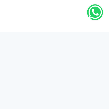
SEN DE DÜŞÜNCELERİNİ PAYLAŞ!
Adınız Soyadınız *
Yorum