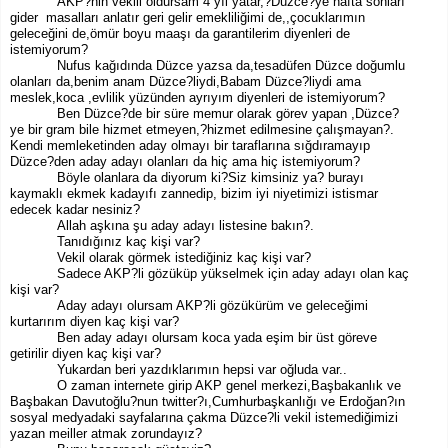
AKP?nin vekili oldursam 4 yıl yatar,?Düzce?ye hafta sonları
gider masalları anlatır geri gelir emekliliğimi de,,çocuklarımın
geleceğini de,ömür boyu maaşı da garantilerim diyenleri de
istemiyorum?
Nufus kağıdında Düzce yazsa da,tesadüfen Düzce doğumlu
olanları da,benim anam Düzce?liydi,Babam Düzce?liydi ama
meslek,koca ,evlilik yüzünden ayrıyım diyenleri de istemiyorum?
Ben Düzce?de bir süre memur olarak görev yapan ,Düzce?
ye bir gram bile hizmet etmeyen,?hizmet edilmesine çalışmayan?.
Kendi memleketinden aday olmayı bir taraflarına sığdıramayıp
Düzce?den aday adayı olanları da hiç ama hiç istemiyorum?
Böyle olanlara da diyorum ki?Siz kimsiniz ya? burayı
kaymaklı ekmek kadayıfı zannedip, bizim iyi niyetimizi istismar
edecek kadar nesiniz?
Allah aşkına şu aday adayı listesine bakın?.
Tanıdığınız kaç kişi var?
Vekil olarak görmek istediğiniz kaç kişi var?
Sadece AKP?li gözüküp yükselmek için aday adayı olan kaç
kişi var?
Aday adayı olursam AKP?li gözükürüm ve geleceğimi
kurtarırım diyen kaç kişi var?
Ben aday adayı olursam koca yada eşim bir üst göreve
getirilir diyen kaç kişi var?
Yukardan beri yazdıklarımın hepsi var oğluda var..
O zaman internete girip AKP genel merkezi,Başbakanlık ve
Başbakan Davutoğlu?nun twitter?ı,Cumhurbaşkanlığı ve Erdoğan?ın
sosyal medyadaki sayfalarına çakma Düzce?li vekil istemediğimizi
yazan meiller atmak zorundayız?