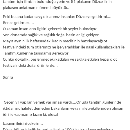
tanıtımı için ilimizin bulunduğu yerin ve 81 plakanın Düzce ilinin
plakasını anlatmanın önemi büyüktür...
Peki bu ana kadar saygıdıklarımız insanları Düzce'ye getirirmi.....
Bence getirmez....
O zaman insanların ilgisini çekecek bir şeyler bulmalıyız
Son dönemde sağlık ve sağlıklı doğal besinler ilgi çekiyor...
Mayıs ayının ilk haftasındaki kadın meclisinin hazırlayacağı ot
festivalindeki tüm otlarımızı ne işe yaradıkları ile nasıl kullanılacakları ile
Tanıtım günlerine taşımamız gerekiyor
Çünkü doğallık ,beslenmedeki katkıları ve sağlıga etkileri hepsi o ot
festivalindeki doğal ürünlerde...
Sonra
Geçen yıl yapılan yemek yarışması vardı....Onuda tanıtım günlerinde
iktidar muhalefet demeden bakanların veya milletvekillerinden oluşan
jüri ile yapmamız lazım ki, ulusal
basının ilgisini çekelim..
Düzce köftesi dedik bunuda diyelim 100 kilo hazırlayıp gelenlere