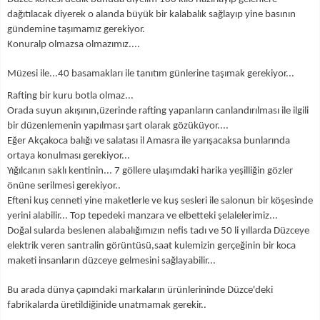
dağıtılacak diyerek o alanda büyük bir kalabalık sağlayıp yine basının
gündemine taşımamız gerekiyor.
Konuralp olmazsa olmazımız....
Müzesi ile...40 basamakları ile tanıtım günlerine taşımak gerekiyor...
Rafting bir kuru botla olmaz...
Orada suyun akışının,üzerinde rafting yapanların canlandırılması ile ilgili
bir düzenlemenin yapılması şart olarak gözüküyor....
Eğer Akçakoca balığı ve salatası il Amasra ile yarışacaksa bunlarında
ortaya konulması gerekiyor...
Yığılcanın saklı kentinin... 7 göllere ulaşımdaki harika yeşilliğin gözler
önüne serilmesi gerekiyor..
Efteni kuş cenneti yine maketlerle ve kuş sesleri ile salonun bir köşesinde
yerini alabilir... Top tepedeki manzara ve elbetteki şelalelerimiz...
Doğal sularda beslenen alabalığımızın nefis tadı ve 50 li yıllarda Düzceye
elektrik veren santralin görüntüsü,saat kulemizin gerçeğinin bir koca
maketi insanların düzceye gelmesini sağlayabilir...
Bu arada dünya çapındaki markaların ürünlerininde Düzce'deki
fabrikalarda üretildiğinide unatmamak gerekir..