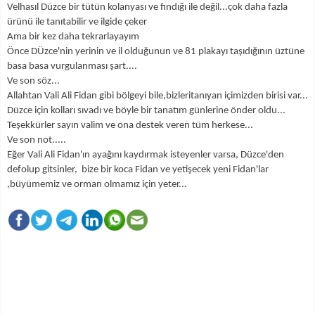
Velhasıl Düzce bir tütün kolanyası ve fındığı ile değil...çok daha fazla
ürünü ile tanıtabilir ve ilgide çeker
Ama bir kez daha tekrarlayayım
Önce DÜzce'nin yerinin ve il olduğunun ve 81 plakayı taşıdığının üztüne
basa basa vurgulanması şart....
Ve son söz...
Allahtan Vali Ali Fidan gibi bölgeyi bile,bizleritanıyan içimizden birisi var...
Düzce için kolları sıvadı ve böyle bir tanatım günlerine önder oldu...
Teşekkürler sayın valim ve ona destek veren tüm herkese...
Ve son not.....
Eğer Vali Ali Fidan'ın ayağını kaydırmak isteyenler varsa, Düzce'den
defolup gitsinler, bize bir koca Fidan ve yetişecek yeni Fidan'lar
,büyümemiz ve orman olmamız için yeter...