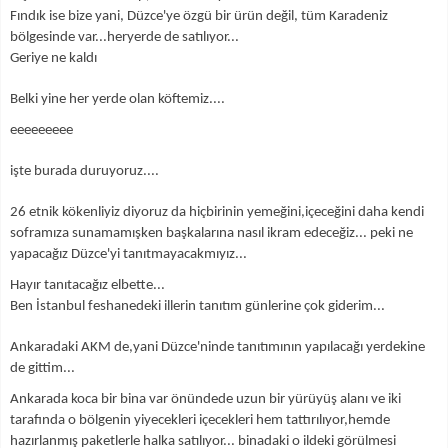
Fındık ise bize yani, Düzce'ye özgü bir ürün değil, tüm Karadeniz
bölgesinde var...heryerde de satılıyor...
Geriye ne kaldı
Belki yine her yerde olan köftemiz....
eeeeeeeee
işte burada duruyoruz....
26 etnik kökenliyiz diyoruz da hiçbirinin yemeğini,içeceğini daha kendi
soframıza sunamamışken başkalarına nasıl ikram edeceğiz...
peki ne
yapacağız Düzce'yi tanıtmayacakmıyız...
Hayır tanıtacağız elbette...
Ben İstanbul feshanedeki illerin tanıtım günlerine çok giderim...
Ankaradaki AKM de,yani Düzce'ninde tanıtımının yapılacağı yerdekine
de gittim...
Ankarada koca bir bina var önündede uzun bir yürüyüş alanı ve iki
tarafında o bölgenin yiyecekleri içecekleri hem tattırılıyor,hemde
hazırlanmış paketlerle halka satılıyor...
binadaki o ildeki görülmesi