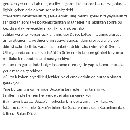
gereken yerlerin kitabını,görsellerini gördükten sonra hatta tezgahlarda
ilginizi çekenleri aldıktan sonra bölgedeki
otellerinizi,lokantalarınızı,
şelalelerinizi,ulaşımınızı ,göllerinizi yaylalarınızı
tanıdıktan sonra ve bölgenizi tanıtan magnetlerinizi aldıktan sonra bu
kez dışardaki yiyeceklerin ağırlıklı olarak pişirilip
satılan yere geliyorsunuz ki ....
mis gibi Düzce köftesi....yanında şırası....
arnavut ciğeri.... ve diğerlerini satıyorsunuz....kimisi orada alıp yiyor
,kimisi paketlettirip, yada hazır paketlerdekini alıp evine götürüyor...
Ülke çapında adı olan Nefis Sütün ürünlerinin tanıtım günleri boyunca
mutlaka bir standda satılması gerekiyor...
Bu tanıtım günlerinde bölge insanının el emeği ile yaptıklarının mutlaka
yer almasıda gerekiyor...
26 Etnik kökenin yedikleri,içtikleri ve el emeklerinin de burada olması
gerekiyor...
Yine bu tanıtım günlerinde Düzce'ni tarif eden haritaların yol
tariflerininde hemen her yerde yer alması gerekiyor.
Bakmayın bize .... Düzce'yi herkesler bilir deriz ama.... Ankara ve
İstanbuldakiler bile Düzce'yi bilmezler Sakarya'nın ,yada Kocaelinin ilçesi
bilirler...Bakın Düzce