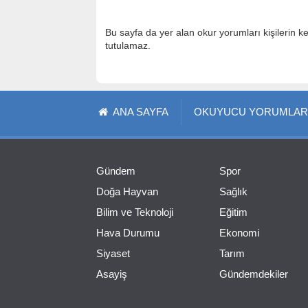
Bu sayfa da yer alan okur yorumları kişilerin k
tutulamaz.
ANA SAYFA
OKUYUCU YORUMLAR
Gündem
Spor
Doğa Hayvan
Sağlık
Bilim ve Teknoloji
Eğitim
Hava Durumu
Ekonomi
Siyaset
Tarım
Asayiş
Gündemdekiler