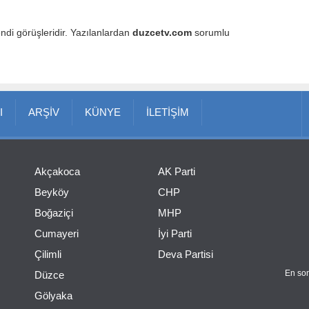
endi görüşleridir. Yazılanlardan
duzcetv.com
sorumlu
I
ARŞİV
KÜNYE
İLETİŞİM
Akçakoca
AK Parti
Beyköy
CHP
Boğaziçi
MHP
Cumayeri
İyi Parti
Çilimli
Deva Partisi
En son
Düzce
Gölyaka