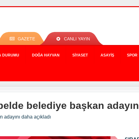
GAZETE
CANLI YAYIN
A DURUMU
DOĞA HAYVAN
SIYASET
ASAYIŞ
SPOR
belde belediye başkan adayın
n adayını daha açıkladı