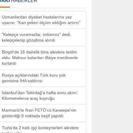
DAKİ
HABERLER
Uzmanlardan diyabet hastalarına yaz
uyarısı: "Kan şekeri ölçüm sıklığını artırın"
"Kelepçe vuramazlar, imkansız" dedi,
kelepçelenip gözaltına alındı
Bingöl’de 16 dairelik bina alevlere teslim
oldu: Mahsur kalanları itfaiye merdivenle
kurtardı
Rusya açıklarındaki Türk kuru yük
gemisine İHA saldırısı
İstanbul’dan Tekirdağ’a hafta sonu akını:
Kilometrelerce araç kuyruğu
Marmaris’te firari FETÖ’cü Karatepe’nin
gösterdiği 8 noktada keşif yapıldı
Tuzla’da 2 katlı işçi konteynerleri alevlere