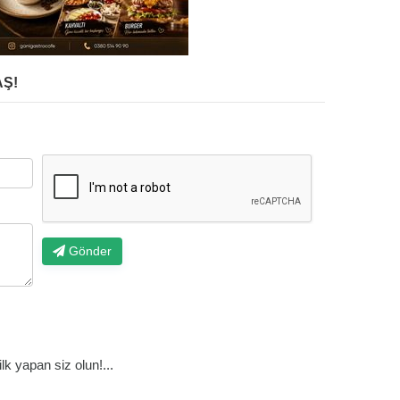
Ş!
Gönder
k yapan siz olun!...