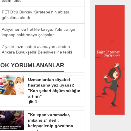
teslim oldu
FETÖ’cü Burkay Karatepe’nin ablası
gözaltına alındı
Adıyaman’da trafikte kavga: Yolu trafiğe
kapatıp saldırmaya çalıştılar
7 yıldır tazminatını alamayan aileden
Ankara Büyükşehir Belediyesi’ne tepki
ÇOK YORUMLANANLAR
Uzmanlardan diyabet
hastalarına yaz uyarısı:
"Kan şekeri ölçüm sıklığını
artırın"
0
"Kelepçe vuramazlar,
imkansız" dedi,
kelepçelenip gözaltına