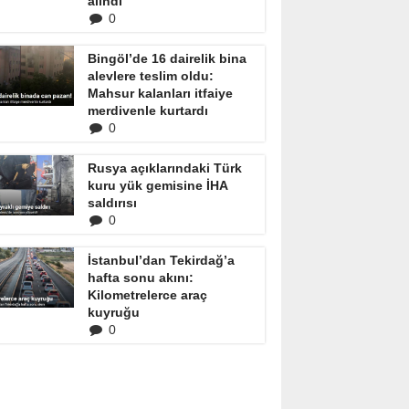
alındı
0
Bingöl’de 16 dairelik bina
alevlere teslim oldu:
Mahsur kalanları itfaiye
merdivenle kurtardı
0
Rusya açıklarındaki Türk
kuru yük gemisine İHA
saldırısı
0
İstanbul’dan Tekirdağ’a
hafta sonu akını:
Kilometrelerce araç
kuyruğu
0