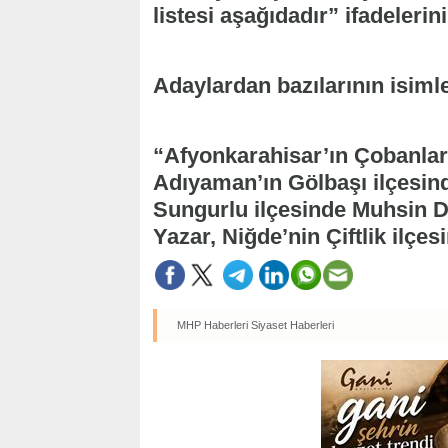
listesi aşağıdadır” ifadelerini
Adaylardan bazılarının isimle
“Afyonkarahisar’ın Çobanlar
Adıyaman’ın Gölbaşı ilçesi
Sungurlu ilçesinde Muhsin D
Yazar, Niğde’nin Çiftlik ilçe
MHP Haberleri
Siyaset Haberleri