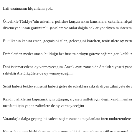
Lafı uzatmanın hiç anlamı yok.
Öncelikle Türkiye?nin askerine, polisine kurşun sıkan kansızlara, çakallara, alçakl
diyemeyen insan görünümlü şahıslara ve onlar dağda hak arıyor diyen muhterem
Bu ülkenin kanını emen, geçmişini silen, geleceğini körelten, teröristlere oy ve
Darbelerden medet uman, bulduğu her fırsatta orduyu göreve çağıran geri kafalı
Dini istismar edene oy vermeyeceğim. Ancak aynı zaman da Atatürk siyaseti yapa
sahtekâr Atatürkçülere de oy vermeyeceğim.
Şehit haberi bekleyen, şehit haberi gelse de sokaklara çıksak diyen zihniyete d
Kendi pisliklerini kapatmak için uğraşan, siyaseti milleti için değil kendi menfaa
menfaati için yapan zalimlere de oy vermeyeceğim.
Vatandaşla dalga geçer gibi sadece seçim zamanı meydanlara inen muhteremlere
Hayatı boyunca hiçbir başarısı olamamış belki siyasette başarı sağlarım mantığı il