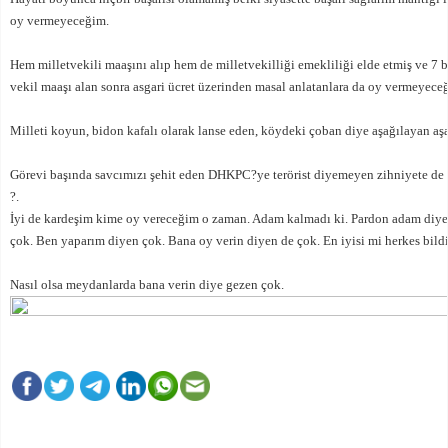
oy vermeyeceğim.
Hem milletvekili maaşını alıp hem de milletvekilliği emekliliği elde etmiş ve 7 bi
vekil maaşı alan sonra asgari ücret üzerinden masal anlatanlara da oy vermeyece
Milleti koyun, bidon kafalı olarak lanse eden, köydeki çoban diye aşağılayan aş
Görevi başında savcımızı şehit eden DHKPC?ye terörist diyemeyen zihniyete d
?.
İyi de kardeşim kime oy vereceğim o zaman. Adam kalmadı ki. Pardon adam diye 
çok. Ben yaparım diyen çok. Bana oy verin diyen de çok. En iyisi mi herkes bildi
Nasıl olsa meydanlarda bana verin diye gezen çok.