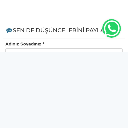
SEN DE DÜŞÜNCELERİNİ PAYLAŞ!
Adınız Soyadınız *
Yorum
Gönder
Bu köşe yazısına henüz yorum yapılmamıştır, ilk
yapan siz olun!...