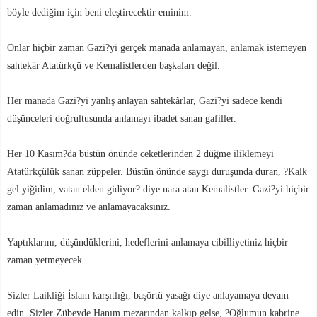
böyle dediğim için beni eleştirecektir eminim.
Onlar hiçbir zaman Gazi?yi gerçek manada anlamayan, anlamak istemeyen
sahtekâr Atatürkçü ve Kemalistlerden başkaları değil.
Her manada Gazi?yi yanlış anlayan sahtekârlar, Gazi?yi sadece kendi
düşünceleri doğrultusunda anlamayı ibadet sanan gafiller.
Her 10 Kasım?da büstün önünde ceketlerinden 2 düğme iliklemeyi
Atatürkçülük sanan züppeler. Büstün önünde saygı duruşunda duran, ?Kalk
gel yiğidim, vatan elden gidiyor? diye nara atan Kemalistler. Gazi?yi hiçbir
zaman anlamadınız ve anlamayacaksınız.
Yaptıklarını, düşündüklerini, hedeflerini anlamaya cibilliyetiniz hiçbir
zaman yetmeyecek.
Sizler Laikliği İslam karşıtlığı, başörtü yasağı diye anlayamaya devam
edin. Sizler Zübeyde Hanım mezarından kalkıp gelse, ?Oğlumun kabrine