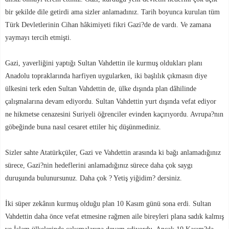
bir şekilde dile getirdi ama sizler anlamadınız. Tarih boyunca kurulan tüm
Türk Devletlerinin Cihan hâkimiyeti fikri Gazi?de de vardı. Ve zamana
yaymayı tercih etmişti.
Gazi, yaverliğini yaptığı Sultan Vahdettin ile kurmuş oldukları planı
Anadolu topraklarında harfiyen uygularken, iki başlılık çıkmasın diye
ülkesini terk eden Sultan Vahdettin de, ülke dışında plan dâhilinde
çalışmalarına devam ediyordu. Sultan Vahdettin yurt dışında vefat ediyor
ne hikmetse cenazesini Suriyeli öğrenciler evinden kaçırıyordu. Avrupa?nın
göbeğinde buna nasıl cesaret ettiler hiç düşünmediniz.
Sizler sahte Atatürkçüler, Gazi ve Vahdettin arasında ki bağı anlamadığınız
sürece, Gazi?nin hedeflerini anlamadığınız sürece daha çok saygı
duruşunda bulunursunuz. Daha çok ? Yetiş yiğidim? dersiniz.
İki süper zekânın kurmuş olduğu plan 10 Kasım günü sona erdi. Sultan
Vahdettin daha önce vefat etmesine rağmen aile bireyleri plana sadık kalmış