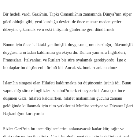
Bir hedefi vardı Gazi?nin. Tıpkı Osmanlı?nın zamanında Dünya?nın süper
gücü olduğu gibi, yeni kurduğu devleti de önce muasır medeniyetler
düzeyine çıkarmak ve o eski ihtişamlı günlerine geri döndürmek.
Bunun için önce halktaki yenilmişlik duygusunu, umutsuzluğu, tükenmişlik
duygusunu ortadan kaldırması gerekiyordu. Bunun yanı sıra İngilizleri,
Fransızları, İtalyanları ve Rusları bir süre oyalamak gerekiyordu. İşte o
inkılaplar bu düşüncenin ürünü idi. Ancak siz bunları anlamadınız.
İslam?ın simgesi olan Hilafeti kaldırmakta bu düşüncenin ürünü idi. Bunu
yapmadığı sürece İngilizler İstanbul?u terk etmeyecekti. Ama çok ince
düşünen Gazi, hilafeti kaldırırken, hilafet makamının gücünü zamanı
geldiğinde kullanmak için tüm yetkilerini Meclise veriyor ve Diyanet İşleri
Başkanlığını kuruyordu.
Sizler Gazi?nin bu ince düşüncelerini anlamayacak kadar kör, sağır ve
dilsiz olmayı tercih ettiniz. Gazi, kurduğu yeni devletin hedefini çok açık