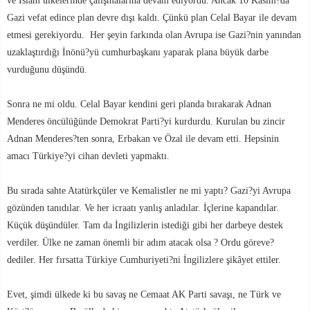
ve İslam ülkelerinde çalışmalarına devam ediyordu. Ancak 10 Kasım?da
Gazi vefat edince plan devre dışı kaldı. Çünkü plan Celal Bayar ile devam
etmesi gerekiyordu. Her şeyin farkında olan Avrupa ise Gazi?nin yanından
uzaklaştırdığı İnönü?yü cumhurbaşkanı yaparak plana büyük darbe
vurduğunu düşündü.
Sonra ne mi oldu. Celal Bayar kendini geri planda bırakarak Adnan
Menderes öncülüğünde Demokrat Parti?yi kurdurdu. Kurulan bu zincir
Adnan Menderes?ten sonra, Erbakan ve Özal ile devam etti. Hepsinin
amacı Türkiye?yi cihan devleti yapmaktı.
Bu sırada sahte Atatürkçüler ve Kemalistler ne mi yaptı? Gazi?yi Avrupa
gözünden tanıdılar. Ve her icraatı yanlış anladılar. İçlerine kapandılar.
Küçük düşündüler. Tam da İngilizlerin istediği gibi her darbeye destek
verdiler. Ülke ne zaman önemli bir adım atacak olsa ? Ordu göreve?
dediler. Her fırsatta Türkiye Cumhuriyeti?ni İngilizlere şikâyet ettiler.
Evet, şimdi ülkede ki bu savaş ne Cemaat AK Parti savaşı, ne Türk ve