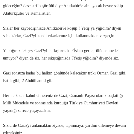
gideceğim? dese sırf başörtülü diye Anıtkabir?e almayacak beyne sahip
Atatürkçüler ve Kemalistler.
Sizler her kaybedişinizde Anıtkabir?e koşup ? Yetiş ya yiğidim? diyen
sahtekârlar, Gazi?yi kendi çıkarlarınız için kullanmaktan vazgeçin.
Yaptığınız tek şey Gazi?yi putlaştırmak. ?İslam gerici, ölüden medet
umuyor? diyen de siz, her sıkıştığınızda ?Yetiş yiğidim? diyende siz.
Gazi sonsuza kadar bu halkın gönlünde kalacaktır tıpkı Osman Gazi gibi,
Fatih gibi, 2 Abdülhamid gibi.
Her ne kadar kabul etmeseniz de Gazi, Osmanlı Paşası olarak başlattığı
Milli Mücadele ve sonrasında kurduğu Türkiye Cumhuriyeti Devleti
yaşadığı sürece yaşayacaktır.
Sizlerde Gazi?yi anlamaktan ziyade, tapınmaya, yardım dilemeye devam
edeceksiniz.