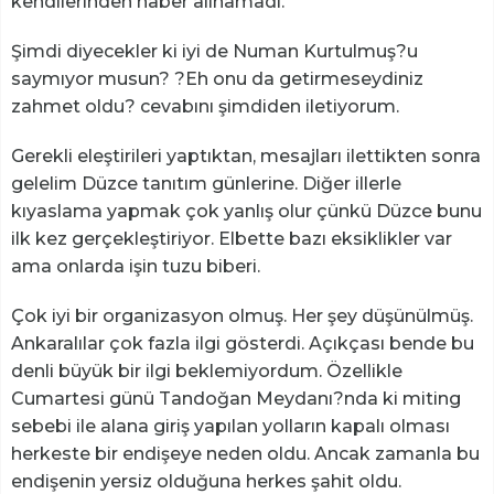
kendilerinden haber alınamadı.
Şimdi diyecekler ki iyi de Numan Kurtulmuş?u
saymıyor musun? ?Eh onu da getirmeseydiniz
zahmet oldu? cevabını şimdiden iletiyorum.
Gerekli eleştirileri yaptıktan, mesajları ilettikten sonra
gelelim Düzce tanıtım günlerine. Diğer illerle
kıyaslama yapmak çok yanlış olur çünkü Düzce bunu
ilk kez gerçekleştiriyor. Elbette bazı eksiklikler var
ama onlarda işin tuzu biberi.
Çok iyi bir organizasyon olmuş. Her şey düşünülmüş.
Ankaralılar çok fazla ilgi gösterdi. Açıkçası bende bu
denli büyük bir ilgi beklemiyordum. Özellikle
Cumartesi günü Tandoğan Meydanı?nda ki miting
sebebi ile alana giriş yapılan yolların kapalı olması
herkeste bir endişeye neden oldu. Ancak zamanla bu
endişenin yersiz olduğuna herkes şahit oldu.