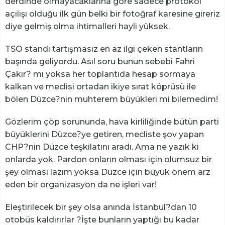
derdinde olmayacaklarına göre sadece protokol
açılışı olduğu ilk gün belki bir fotoğraf karesine gireriz
diye gelmiş olma ihtimalleri hayli yüksek.
TSO standı tartışmasız en az ilgi çeken stantların
başında geliyordu. Asıl soru bunun sebebi Fahri
Çakır? mı yoksa her toplantıda hesap sormaya
kalkan ve meclisi ortadan ikiye sırat köprüsü ile
bölen Düzce?nin muhterem büyükleri mi bilemedim!
Gözlerim çöp sorununda, hava kirliliğinde bütün parti
büyüklerini Düzce?ye getiren, mecliste şov yapan
CHP?nin Düzce teşkilatını aradı. Ama ne yazık ki
onlarda yok. Pardon onların olması için olumsuz bir
şey olması lazım yoksa Düzce için büyük önem arz
eden bir organizasyon da ne işleri var!
Eleştirilecek bir şey olsa anında İstanbul?dan 10
otobüs kaldırırlar ?İşte bunların yaptığı bu kadar