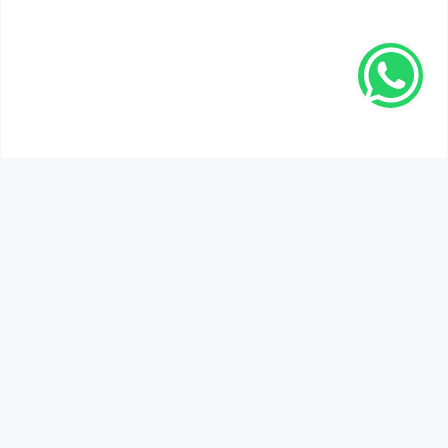
SEN DE DÜŞÜNCELERİNİ PAYLAŞ!
Adınız Soyadınız *
Yorum