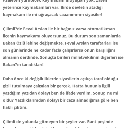
Asaleten yürütecek kaymakam ihtiyaçları yok. Zaten
yeterince kaymakamları var. Birde devletin atadığı
kaymakam ile mi uğraşacak caaanımmm siyasiler!
Çilimli?de Fevai Arslan ile bir bağınız varsa otomatikman
ilçenin kaymakamı oluyorsunuz. Bu durum son zamanlarda
Bakan Özlü lehine değişmekte. Fevai Arslan taraftarları ise
son günlerinde ne kadar fazla çalışırlarsa onun karşılığını
almanın derdinde. Sonuçta birileri milletvekilinin diğerleri ise
Bakan?ın tanıdıkları!
Daha önce ki değişikliklerde siyasilerin açıkça taraf olduğu
gizli tutulmaya çalışılan bir gerçek. Hatta bununla ilgili
yazdığım yazıdan dolayı ben de ifade verdim. Sonuç ne mi
oldu? Yazdıklarımdan dolayı bir ceza almadığıma göre ben
haklı çıktım.
Çilimli de yolunda gitmeyen bir şeyler var. Rant peşinde