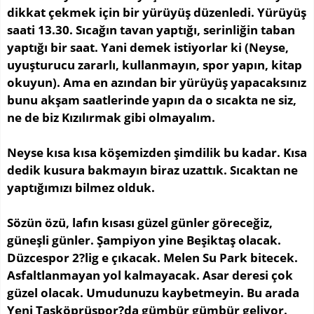
dikkat çekmek için bir yürüyüş düzenledi. Yürüyüş
saati 13.30. Sıcağın tavan yaptığı, serinliğin taban
yaptığı bir saat. Yani demek istiyorlar ki (Neyse,
uyuşturucu zararlı, kullanmayın, spor yapın, kitap
okuyun). Ama en azından bir yürüyüş yapacaksınız
bunu akşam saatlerinde yapın da o sıcakta ne siz,
ne de biz Kızılırmak gibi olmayalım.
Neyse kısa kısa köşemizden şimdilik bu kadar. Kısa
dedik kusura bakmayın biraz uzattık. Sıcaktan ne
yaptığımızı bilmez olduk.
Sözün özü, lafın kısası güzel günler göreceğiz,
güneşli günler. Şampiyon yine Beşiktaş olacak.
Düzcespor 2?lig e çıkacak. Melen Su Park bitecek.
Asfaltlanmayan yol kalmayacak. Asar deresi çok
güzel olacak. Umudunuzu kaybetmeyin. Bu arada
Yeni Taşköprüspor?da gümbür gümbür geliyor.