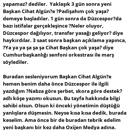
yapamaz? dediler. Yaklaşık 3 gün sonra yeni
Başkan Cihat Algün?e ?Padişahım çok yaşa?
demeye başladılar. 1 gün sonra da Düzcespor?da
bazı istifalar gerçekleşince ?Neler oluyor,
Düzcespor dağılıyor, transfer yasağı geliyor? diye
haykırdılar. 3 saat sonra başkan açıklama yapınca,
?Ya ya ya şa şa şa Cihat Başkan çok yaşa? diye
Cumhurbaşkanlığı senfoni orkestrası ile marş
söylediler.
Buradan sesleniyorum Başkan Cihat Algün?e
hemen benim daha önce Düzcespor ile ilgili
yazdığım ?Nabza göre şerbet, skora göre destek?
adlı köşe yazımı okusun. Bu tayfa hakkında bilgi
sahibi olsun. Olsun ki önceki yönetimin düştüğü
yanlışlara düşmesin. Neyse kısa kısa dedik, burada
keselim. Ama önce bir de buradan tebrik edelim
yeni başkanı bir kez daha Oxijen Medya adına.