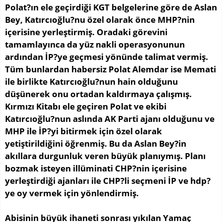
Polat?ın ele geçirdiği KGT belgelerine göre de Aslan
Bey, Katırcıoğlu?nu özel olarak önce MHP?nin
içerisine yerleştirmiş. Oradaki görevini
tamamlayınca da yüz nakli operasyonunun
ardından İP?ye geçmesi yönünde talimat vermiş.
Tüm bunlardan habersiz Polat Alemdar ise Memati
ile birlikte Katırcıoğlu?nun hain olduğunu
düşünerek onu ortadan kaldırmaya çalışmış.
Kırmızı Kitabı ele geçiren Polat ve ekibi
Katırcıoğlu?nun aslında AK Parti ajanı olduğunu ve
MHP ile İP?yi bitirmek için özel olarak
yetiştirildiğini öğrenmiş. Bu da Aslan Bey?in
akıllara durgunluk veren büyük planıymış. Planı
bozmak isteyen illüminati CHP?nin içerisine
yerleştirdiği ajanları ile CHP?li seçmeni İP ve hdp?
ye oy vermek için yönlendirmiş.
Abisinin büyük ihaneti sonrası yıkılan Yamaç