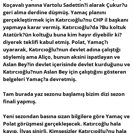
Koçavalı yanına Vartolu Sadettin?i alarak Çukur?u
geri alma derdine düşmüş. Yamaç planını
gerçekleştirmek için Katırcıoğlu?nu CHP il başkanı
yapmaya karar vermiş. Katırcıoğlu?da ?Bu koltuk
Atatürk?ün koltuğu buna kim hayır diyebilir ki?
diyerek teklifi kabul etmiş. Polat, Yamaç?ı
uyararak, Katırcıoğlu?nun devlet adına çalıştığı
söylemiş ama Aliço, bunun aksini ispatlayan ve
Aslan Bey?in devlet içerisinde devlet kurduğunu ve
Katırcıoğlu?nun Aslan Bey için çalıştığını gösteren
belgeleri Yamaç?a devretmiş.
Tam burada yaz sezonu başlamış bizim dizi sezon
finali yapmış.
Yeni sezondan basına sızan bilgilere göre Yamaç ve
Polat görüşmesi gerçekleşecek. Katırcoğlu hala
kayıp. İlyas sinirli. Kimsesizler Katırcıoğlu?nu hala