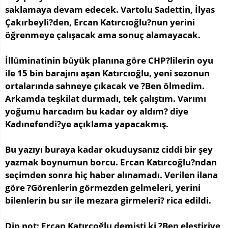
saklamaya devam edecek. Vartolu Sadettin, İlyas
Çakırbeyli?den, Ercan Katırcıoğlu?nun yerini
öğrenmeye çalışacak ama sonuç alamayacak.
İllüminatinin büyük planına göre CHP?lilerin oyu
ile 15 bin barajını aşan Katırcıoğlu, yeni sezonun
ortalarında sahneye çıkacak ve ?Ben ölmedim.
Arkamda teşkilat durmadı, tek çalıştım. Varımı
yoğumu harcadım bu kadar oy aldım? diye
Kadınefendi?ye açıklama yapacakmış.
Bu yazıyı buraya kadar okuduysanız ciddi bir şey
yazmak boynumun borcu. Ercan Katırcoğlu?ndan
seçimden sonra hiç haber alınamadı. Verilen ilana
göre ?Görenlerin görmezden gelmeleri, yerini
bilenlerin bu sır ile mezara girmeleri? rica edildi.
Dip not: Ercan Katırcoğlu demişti ki ?Ben eleştiriye