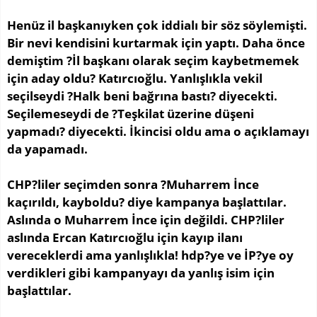
Henüz il başkanıyken çok iddialı bir söz söylemişti.
Bir nevi kendisini kurtarmak için yaptı. Daha önce
demiştim ?İl başkanı olarak seçim kaybetmemek
için aday oldu? Katırcıoğlu. Yanlışlıkla vekil
seçilseydi ?Halk beni bağrına bastı? diyecekti.
Seçilemeseydi de ?Teşkilat üzerine düşeni
yapmadı? diyecekti. İkincisi oldu ama o açıklamayı
da yapamadı.
CHP?liler seçimden sonra ?Muharrem İnce
kaçırıldı, kayboldu? diye kampanya başlattılar.
Aslında o Muharrem İnce için değildi. CHP?liler
aslında Ercan Katırcıoğlu için kayıp ilanı
vereceklerdi ama yanlışlıkla! hdp?ye ve İP?ye oy
verdikleri gibi kampanyayı da yanlış isim için
başlattılar.