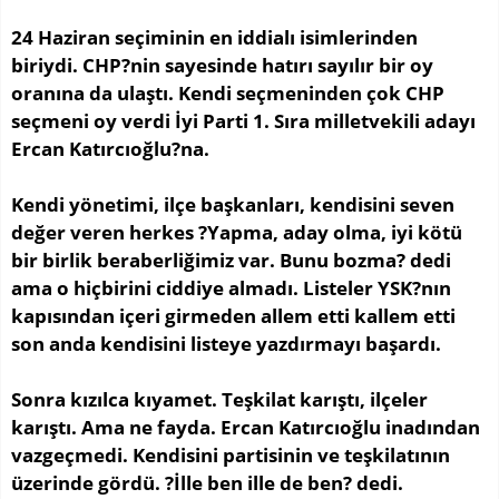
24 Haziran seçiminin en iddialı isimlerinden
biriydi. CHP?nin sayesinde hatırı sayılır bir oy
oranına da ulaştı. Kendi seçmeninden çok CHP
seçmeni oy verdi İyi Parti 1. Sıra milletvekili adayı
Ercan Katırcıoğlu?na.
Kendi yönetimi, ilçe başkanları, kendisini seven
değer veren herkes ?Yapma, aday olma, iyi kötü
bir birlik beraberliğimiz var. Bunu bozma? dedi
ama o hiçbirini ciddiye almadı. Listeler YSK?nın
kapısından içeri girmeden allem etti kallem etti
son anda kendisini listeye yazdırmayı başardı.
Sonra kızılca kıyamet. Teşkilat karıştı, ilçeler
karıştı. Ama ne fayda. Ercan Katırcıoğlu inadından
vazgeçmedi. Kendisini partisinin ve teşkilatının
üzerinde gördü. ?İlle ben ille de ben? dedi.