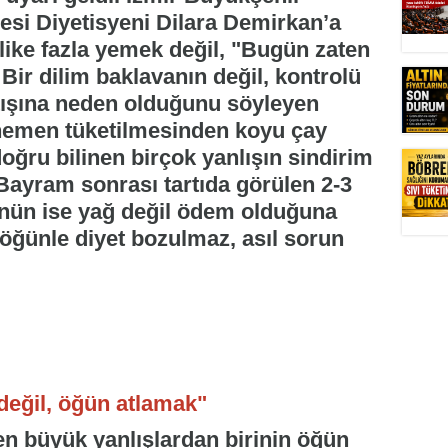
esi Diyetisyeni Dilara Demirkan’a
ike fazla yemek değil, "Bugün zaten
 Bir dilim baklavanın değil, kontrolü
tışına neden olduğunu söyleyen
 hemen tüketilmesinden koyu çay
doğru bilinen birçok yanlışın sindirim
. Bayram sonrası tartıda görülen 2-3
ünün ise yağ değil ödem olduğuna
öğünle diyet bozulmaz, asıl sorun
değil, öğün atlamak"
 büyük yanlışlardan birinin öğün