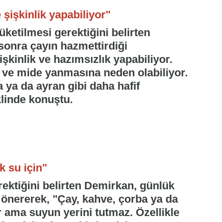
şişkinlik yapabiliyor"
üketilmesi gerektiğini belirten
onra çayın hazmettirdiği
şkinlik ve hazımsızlık yapabiliyor.
ü ve mide yanmasına neden olabiliyor.
ya da ayran gibi daha hafif
klinde konuştu.
k su için"
rektiğini belirten Demirkan, günlük
ni önererek, "Çay, kahve, çorba ya da
r ama suyun yerini tutmaz. Özellikle