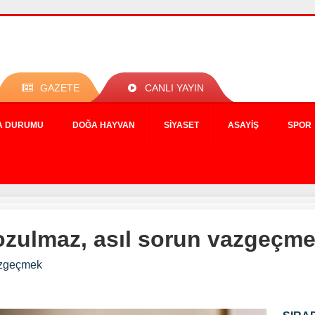
GAZETE
CANLI YAYIN
A DURUMU
DOĞA HAYVAN
SIYASET
ASAYIŞ
SPOR
bozulmaz, asıl sorun vazgeçm
vazgeçmek