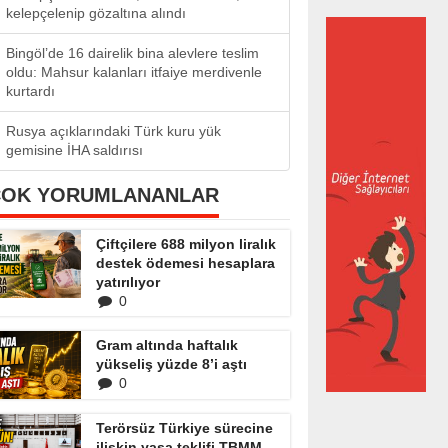
kelepçelenip gözaltına alındı
Bingöl’de 16 dairelik bina alevlere teslim
oldu: Mahsur kalanları itfaiye merdivenle
kurtardı
Rusya açıklarındaki Türk kuru yük
gemisine İHA saldırısı
ÇOK YORUMLANANLAR
Çiftçilere 688 milyon liralık
destek ödemesi hesaplara
yatırılıyor
0
Gram altında haftalık
yükseliş yüzde 8’i aştı
0
Terörsüz Türkiye sürecine
ilişkin yasa teklifi TBMM