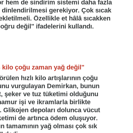
or hem de sindirim sistemi daha fazla
t dinlendirilmesi gerekiyor. Çok sıcak
letilmeli. Özellikle et hâlâ sıcakken
ğru değil" ifadelerini kullandı.
 kilo çoğu zaman yağ değil"
ülen hızlı kilo artışlarının çoğu
unu vurgulayan Demirkan, bunun
, şeker ve tuz tüketimi olduğunu
hamur işi ve ikramlarla birlikte
r. Glikojen depoları dolunca vücut
üketimi de artınca ödem oluşuyor.
nun tamamının yağ olması çok sık