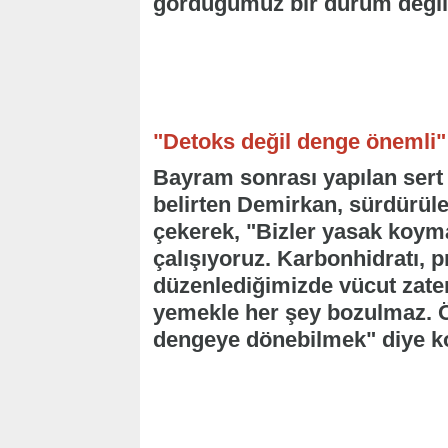
gördüğümüz bir durum değil
"Detoks değil denge önemli"
Bayram sonrası yapılan sert
belirten Demirkan, sürdürül
çekerek, "Bizler yasak koy
çalışıyoruz. Karbonhidratı, p
düzenlediğimizde vücut zate
yemekle her şey bozulmaz. Ö
dengeye dönebilmek" diye k