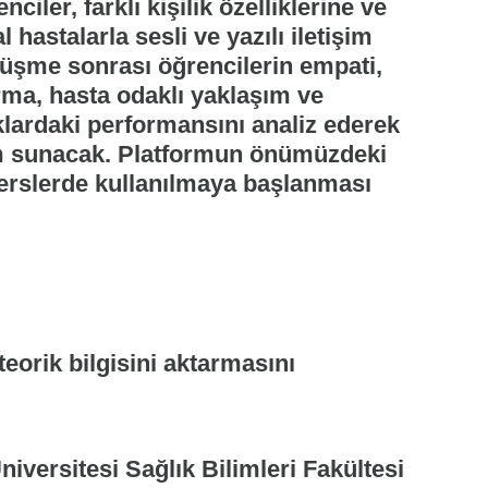
ciler, farklı kişilik özelliklerine ve
 hastalarla sesli ve yazılı iletişim
rüşme sonrası öğrencilerin empati,
orma, hasta odaklı yaklaşım ve
klardaki performansını analiz ederek
irim sunacak. Platformun önümüzdeki
erslerde kullanılmaya başlanması
orik bilgisini aktarmasını
niversitesi Sağlık Bilimleri Fakültesi