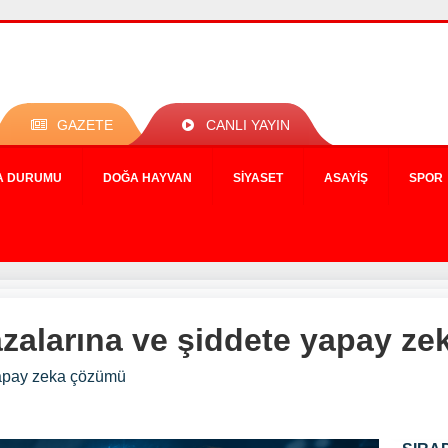
GAZETE
CANLI YAYIN
A DURUMU
DOĞA HAYVAN
SIYASET
ASAYIŞ
SPOR
kazalarına ve şiddete yapay z
 yapay zeka çözümü