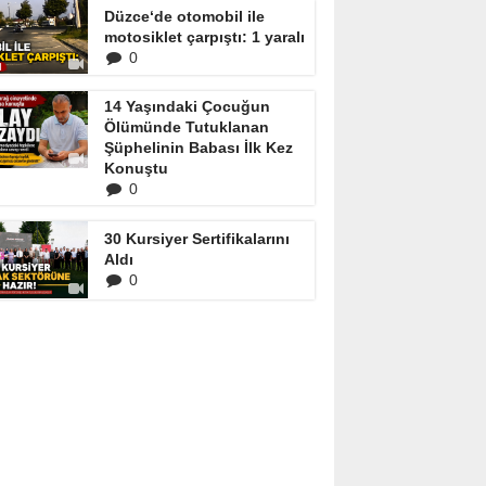
Düzce‘de otomobil ile
motosiklet çarpıştı: 1 yaralı
0
14 Yaşındaki Çocuğun
Ölümünde Tutuklanan
Şüphelinin Babası İlk Kez
Konuştu
0
30 Kursiyer Sertifikalarını
Aldı
0