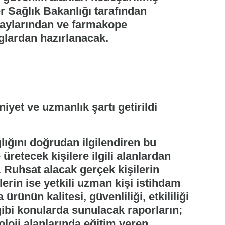
r Sağlık Bakanlığı tarafından
 çaylarından ve farmakope
lardan hazırlanacak.
yet ve uzmanlık şartı getirildi
lığını doğrudan ilgilendiren bu
üretecek kişilere ilgili alanlardan
. Ruhsat alacak gerçek kişilerin
erin ise yetkili uzman kişi istihdam
ürünün kalitesi, güvenliliği, etkililiği
bi konularda sunulacak raporların;
oloji alanlarında eğitim veren