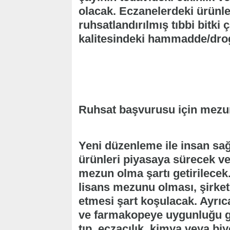
olacak. Eczanelerdeki ürünle
ruhsatlandırılmış tıbbi bitki
kalitesindeki hammadde/drog
Ruhsat başvurusu için mezuni
Yeni düzenleme ile insan sağ
ürünleri piyasaya sürecek ve 
mezun olma şartı getirilecek
lisans mezunu olması, şirketl
etmesi şart koşulacak. Ayrıca 
ve farmakopeye uygunluğu gi
tıp, eczacılık, kimya veya biy