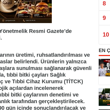
8
9
a Yönetmelik Resmi Gazete’de
10
.
EN 
arının üretimi, ruhsatlandırılması ve
aslar belirlendi. Ürünlerin yalnızca
daşlara sunulması sağlanarak güvenli
a, tıbbi bitki çayları Sağlık
laç ve Tıbbi Cihaz Kurumu (TİTCK)
ojik açılardan incelenerek
ıbbi bitki çaylarının denetimi ve
lık tarafından gerçekleştirilecek.
90 gün içinde sonuçlandırılacak ve