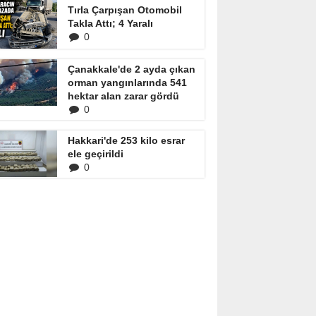
Tırla Çarpışan Otomobil
Takla Attı; 4 Yaralı
0
Çanakkale'de 2 ayda çıkan
orman yangınlarında 541
hektar alan zarar gördü
0
Hakkari'de 253 kilo esrar
ele geçirildi
0