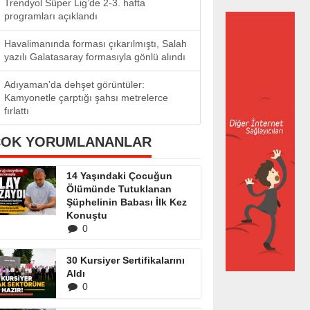
Trendyol Süper Lig’de 2-3. hafta
programları açıklandı
Havalimanında forması çıkarılmıştı, Salah
yazılı Galatasaray formasıyla gönlü alındı
Adıyaman’da dehşet görüntüler:
Kamyonetle çarptığı şahsı metrelerce
fırlattı
ÇOK YORUMLANANLAR
14 Yaşındaki Çocuğun
Ölümünde Tutuklanan
Şüphelinin Babası İlk Kez
Konuştu
0
30 Kursiyer Sertifikalarını
Aldı
0