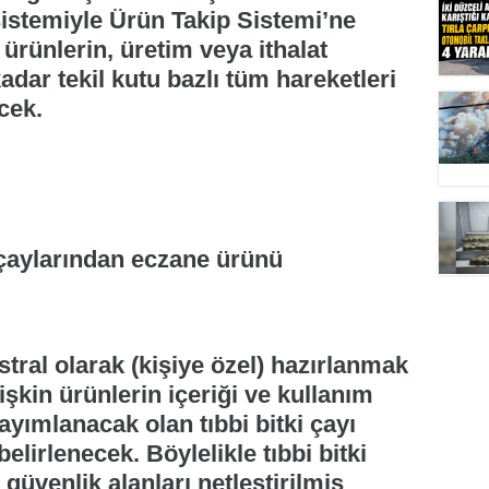
 sistemiyle Ürün Takip Sistemi’ne
ürünlerin, üretim veya ithalat
dar tekil kutu bazlı tüm hareketleri
cek.
i çaylarından eczane ürünü
tral olarak (kişiye özel) hazırlanmak
lişkin ürünlerin içeriği ve kullanım
ayımlanacak olan tıbbi bitki çayı
elirlenecek. Böylelikle tıbbi bitki
 güvenlik alanları netleştirilmiş