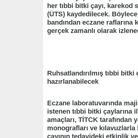
her tıbbi bitki çayı, karekod
(ÜTS) kaydedilecek. Böylece 
bandından eczane raflarına ka
gerçek zamanlı olarak izlene
Ruhsatlandırılmış tıbbi bitk
hazırlanabilecek
Eczane laboratuvarında majis
istenen tıbbi bitki çaylarına i
amaçları, TİTCK tarafından y
monografları ve kılavuzlarla b
çayının tedavideki etkinlik ve