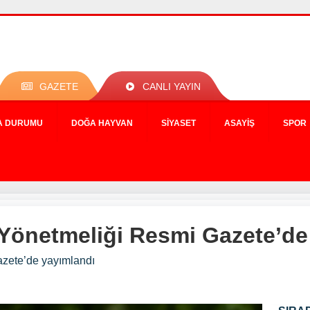
GAZETE
CANLI YAYIN
A DURUMU
DOĞA HAYVAN
SIYASET
ASAYIŞ
SPOR
ı Yönetmeliği Resmi Gazete’d
azete’de yayımlandı