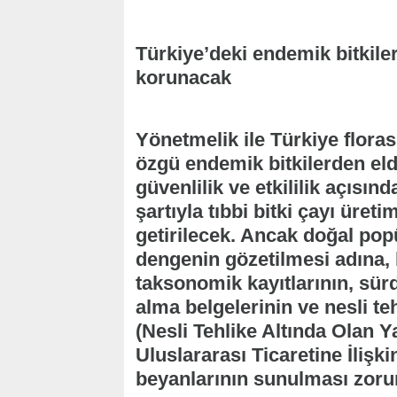
Türkiye’deki endemik bitkile
korunacak
Yönetmelik ile Türkiye flora
özgü endemik bitkilerden eld
güvenlilik ve etkililik açısın
şartıyla tıbbi bitki çayı üre
getirilecek. Ancak doğal pop
dengenin gözetilmesi adına, 
taksonomik kayıtlarının, sürd
alma belgelerinin ve nesli teh
(Nesli Tehlike Altında Olan Y
Uluslararası Ticaretine İliş
beyanlarının sunulması zorun