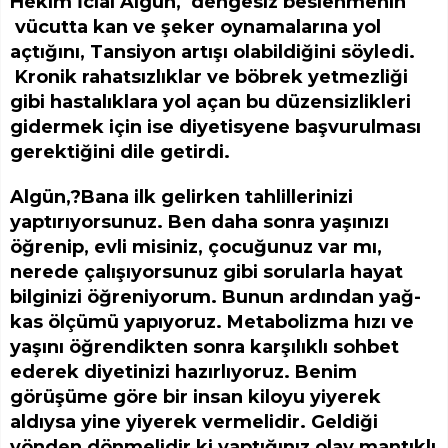
Hekim İclal Algün, dengesiz beslenmenin
vücutta kan ve şeker oynamalarına yol
açtığını, Tansiyon artışı olabildiğini söyledi.
Kronik rahatsızlıklar ve böbrek yetmezliği
gibi hastalıklara yol açan bu düzensizlikleri
gidermek için ise diyetisyene başvurulması
gerektiğini dile getirdi.
Algün,?Bana ilk gelirken tahlillerinizi
yaptırıyorsunuz. Ben daha sonra yaşınızı
öğrenip, evli misiniz, çocuğunuz var mı,
nerede çalışıyorsunuz gibi sorularla hayat
bilginizi öğreniyorum. Bunun ardından yağ-
kas ölçümü yapıyoruz. Metabolizma hızı ve
yaşını öğrendikten sonra karşılıklı sohbet
ederek diyetinizi hazırlıyoruz. Benim
görüşüme göre bir insan kiloyu yiyerek
aldıysa yine yiyerek vermelidir. Geldiği
yönden dönmelidir ki yaptığınız olay mantıklı