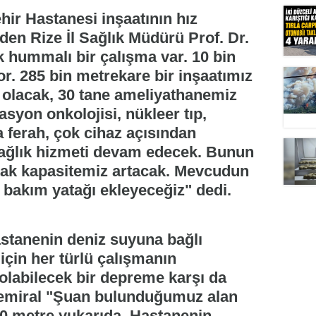
hir Hastanesi inşaatının hız
den Rize İl Sağlık Müdürü Prof. Dr.
hummalı bir çalışma var. 10 bin
yor. 285 bin metrekare bir inşaatımız
i olacak, 30 tane ameliyathanemiz
syon onkolojisi, nükleer tıp,
 ferah, çok cihaz açısından
ağlık hizmeti devam edecek. Bunun
tak kapasitemiz artacak. Mevcudun
 bakım yatağı ekleyeceğiz" dedi.
stanenin deniz suyuna bağlı
çin her türlü çalışmanın
olabilecek bir depreme karşı da
 Demiral "Şuan bulunduğumuz alan
10 metre yukarıda. Hastanenin