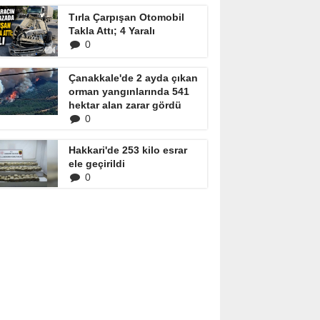
Tırla Çarpışan Otomobil
Takla Attı; 4 Yaralı
0
Çanakkale'de 2 ayda çıkan
orman yangınlarında 541
hektar alan zarar gördü
0
Hakkari'de 253 kilo esrar
ele geçirildi
0