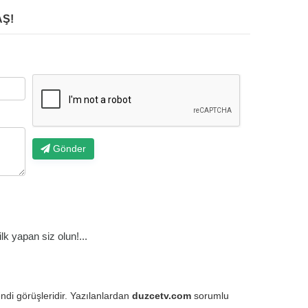
Ş!
Gönder
k yapan siz olun!...
endi görüşleridir. Yazılanlardan
duzcetv.com
sorumlu