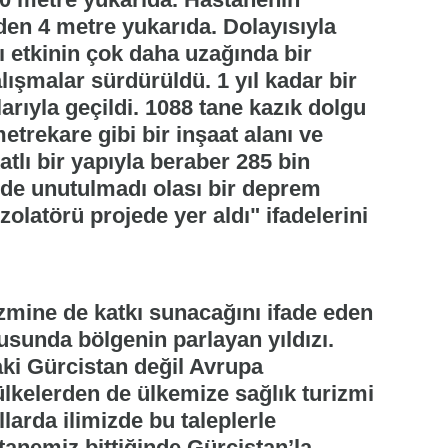
en 4 metre yukarıda. Dolayısıyla
 etkinin çok daha uzağında bir
lışmalar sürdürüldü. 1 yıl kadar bir
arıyla geçildi. 1088 tane kazık dolgu
etrekare gibi bir inşaat alanı ve
tlı bir yapıyla beraber 285 bin
de unutulmadı olası bir deprem
zolatörü projede yer aldı" ifadelerini
izmine de katkı sunacağını ifade eden
sunda bölgenin parlayan yıldızı.
ki Gürcistan değil Avrupa
 ülkelerden de ülkemize sağlık turizmi
llarda ilimizde bu taleplerle
tanemiz bittiğinde Gürcistan’la