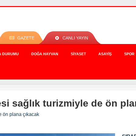
GAZETE
CANLI YAYIN
A DURUMU
DOĞA HAYVAN
SIYASET
ASAYIŞ
SPOR
si sağlık turizmiyle de ön pl
de ön plana çıkacak