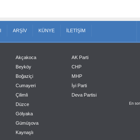
I
ARŞİV
KÜNYE
İLETİŞİM
Akçakoca
AK Parti
Beyköy
CHP
Boğaziçi
MHP
Cumayeri
İyi Parti
Çilimli
Deva Partisi
En son
Düzce
Gölyaka
Gümüşova
Kaynaşlı