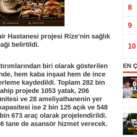
8
9
r Hastanesi projesi Rize’nin sağlık
ği belirtildi.
10
ırımlarından biri olarak gösterilen
EN 
inde, hem kaba inşaat hem de ince
lerleme kaydedildi. Toplam 282 bin
sahip projede 1053 yatak, 206
ünitesi ve 28 ameliyathanenin yer
apasitesi ise 2 bin 125 açık ve 548
in 673 araç olarak projelendirildi.
6 tane de asansör hizmet verecek.