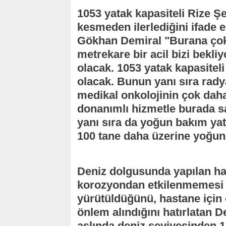
1053 yatak kapasiteli Rize Şe
kesmeden ilerlediğini ifade e
Gökhan Demiral "Burana çok 
metrekare bir acil bizi bekli
olacak. 1053 yatak kapasitel
olacak. Bunun yanı sıra radya
medikal onkolojinin çok daha
donanımlı hizmetle burada s
yanı sıra da yoğun bakım ya
100 tane daha üzerine yoğun
Deniz dolgusunda yapılan ha
korozyondan etkilenmemesi i
yürütüldüğünü, hastane için 
önlem alındığını hatırlatan
aslında deniz seviyesinden 