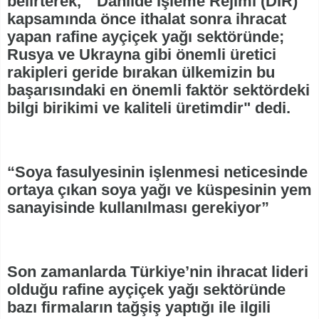
belirterek, " Dahilde İşleme Rejimi (DİR)
kapsamında önce ithalat sonra ihracat
yapan rafine ayçiçek yağı sektöründe;
Rusya ve Ukrayna gibi önemli üretici
rakipleri geride bırakan ülkemizin bu
başarısındaki en önemli faktör sektördeki
bilgi birikimi ve kaliteli üretimdir" dedi.
“Soya fasulyesinin işlenmesi neticesinde
ortaya çıkan soya yağı ve küspesinin yem
sanayisinde kullanılması gerekiyor”
Son zamanlarda Türkiye’nin ihracat lideri
olduğu rafine ayçiçek yağı sektöründe
bazı firmaların tağşiş yaptığı ile ilgili