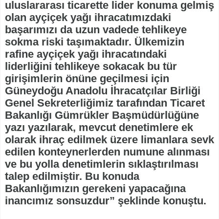
uluslararası ticarette lider konuma gelmiş
olan ayçiçek yağı ihracatımızdaki
başarımızı da uzun vadede tehlikeye
sokma riski taşımaktadır. Ülkemizin
rafine ayçiçek yağı ihracatındaki
liderliğini tehlikeye sokacak bu tür
girişimlerin önüne geçilmesi için
Güneydoğu Anadolu İhracatçılar Birliği
Genel Sekreterliğimiz tarafından Ticaret
Bakanlığı Gümrükler Başmüdürlüğüne
yazı yazılarak, mevcut denetimlere ek
olarak ihraç edilmek üzere limanlara sevk
edilen konteynerlerden numune alınması
ve bu yolla denetimlerin sıklaştırılması
talep edilmiştir. Bu konuda
Bakanlığımızın gerekeni yapacağına
inancımız sonsuzdur” şeklinde konuştu.