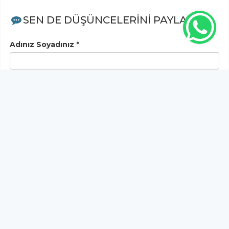
SEN DE DÜŞÜNCELERİNİ PAYLAŞ!
Adınız Soyadınız *
Yorum
Gönder
Bu köşe yazısına henüz yorum yapılmamıştır, ilk
yapan siz olun!...