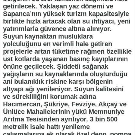
getirilecek. Yaklaşan yaz dönemi ve
Sapanca’nın yüksek turizm kapasitesiyle
birlikte hızla artacak olan su ihtiyacı, yeni
yatırımlarla güvence altına alınıyor.
Suyun kaynaktan musluklara
yolculuğunu en verimli hale getiren
projelerle artan tüketime rağmen özellikle
üst kotlarda yaşanan basınç kayıplarının
önüne geçilecek. Şiddetli sağanak
yağışların su kaynaklarında oluşturduğu
ani bulanıklık riskine karşı bölgenin
altyapı ağı yenileniyor. Suyun kalitesini
ve sürekliliğini korumak adına
Hacımercan, Şükriye, Fevziye, Akçay ve
Ünlüce Mahallelerinin yükü Memnuniye
Arıtma Tesisinden ayrılıyor. 3 bin 500
metrelik isale hattı yenileme
çalışmalarına ek olarak özel depo, pompa