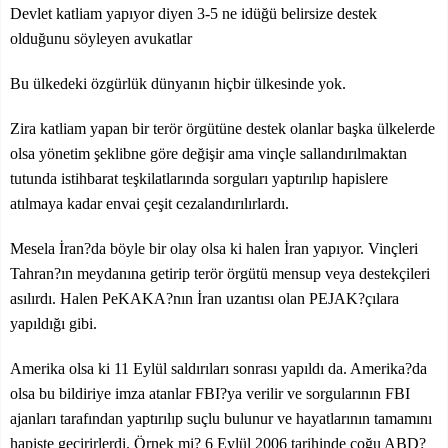
Devlet katliam yapıyor diyen 3-5 ne idüğü belirsize destek
olduğunu söyleyen avukatlar
Bu ülkedeki özgürlük dünyanın hiçbir ülkesinde yok.
Zira katliam yapan bir terör örgütüne destek olanlar başka ülkelerde
olsa yönetim şeklibne göre değişir ama vinçle sallandırılmaktan
tutunda istihbarat teşkilatlarında sorguları yaptırılıp hapislere
atılmaya kadar envai çeşit cezalandırılırlardı.
Mesela İran?da böyle bir olay olsa ki halen İran yapıyor. Vinçleri
Tahran?ın meydanına getirip terör örgütü mensup veya destekçileri
asılırdı. Halen PeKAKA?nın İran uzantısı olan PEJAK?çılara
yapıldığı gibi.
Amerika olsa ki 11 Eylül saldırıları sonrası yapıldı da. Amerika?da
olsa bu bildiriye imza atanlar FBI?ya verilir ve sorgularının FBI
ajanları tarafından yaptırılıp suçlu bulunur ve hayatlarının tamamını
hapiste geçirirlerdi. Örnek mi? 6 Eylül 2006 tarihinde çoğu ABD?