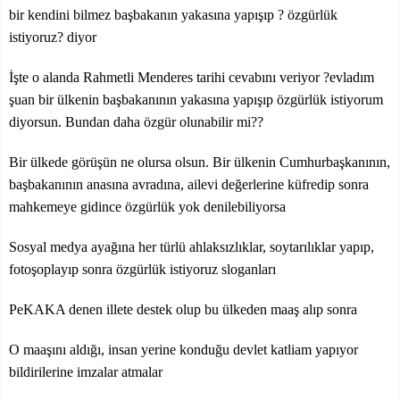
bir kendini bilmez başbakanın yakasına yapışıp ? özgürlük
istiyoruz? diyor
İşte o alanda Rahmetli Menderes tarihi cevabını veriyor ?evladım
şuan bir ülkenin başbakanının yakasına yapışıp özgürlük istiyorum
diyorsun. Bundan daha özgür olunabilir mi??
Bir ülkede görüşün ne olursa olsun. Bir ülkenin Cumhurbaşkanının,
başbakanının anasına avradına, ailevi değerlerine küfredip sonra
mahkemeye gidince özgürlük yok denilebiliyorsa
Sosyal medya ayağına her türlü ahlaksızlıklar, soytarılıklar yapıp,
fotoşoplayıp sonra özgürlük istiyoruz sloganları
PeKAKA denen illete destek olup bu ülkeden maaş alıp sonra
O maaşını aldığı, insan yerine konduğu devlet katliam yapıyor
bildirilerine imzalar atmalar