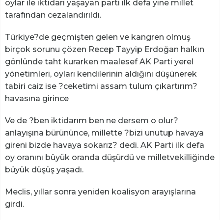
oylar ile iktidarı yaşayan parti ilk defa yine millet
tarafından cezalandırıldı.
Türkiye?de geçmişten gelen ve kangren olmuş
birçok sorunu çözen Recep Tayyip Erdoğan halkın
gönlünde taht kurarken maalesef AK Parti yerel
yönetimleri, oyları kendilerinin aldığını düşünerek
tabiri caiz ise ?ceketimi assam tulum çıkartırım?
havasına girince
Ve de ?ben iktidarım ben ne dersem o olur?
anlayışına bürününce, millette ?bizi unutup havaya
gireni bizde havaya sokarız? dedi. AK Parti ilk defa
oy oranını büyük oranda düşürdü ve milletvekilliğinde
büyük düşüş yaşadı.
Meclis, yıllar sonra yeniden koalisyon arayışlarına
girdi.