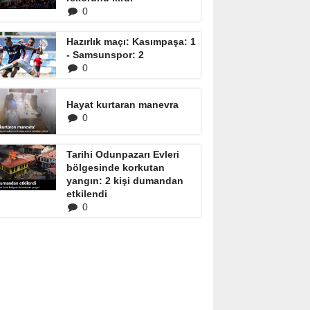
0
Hazırlık maçı: Kasımpaşa: 1
- Samsunspor: 2
0
Hayat kurtaran manevra
0
Tarihi Odunpazarı Evleri
bölgesinde korkutan
yangın: 2 kişi dumandan
etkilendi
0