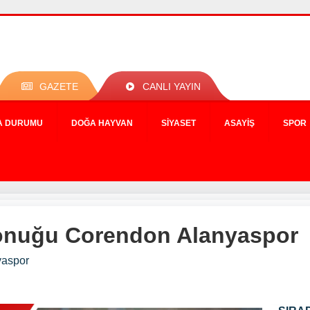
GAZETE
CANLI YAYIN
A DURUMU
DOĞA HAYVAN
SIYASET
ASAYIŞ
SPOR
onuğu Corendon Alanyaspor
yaspor