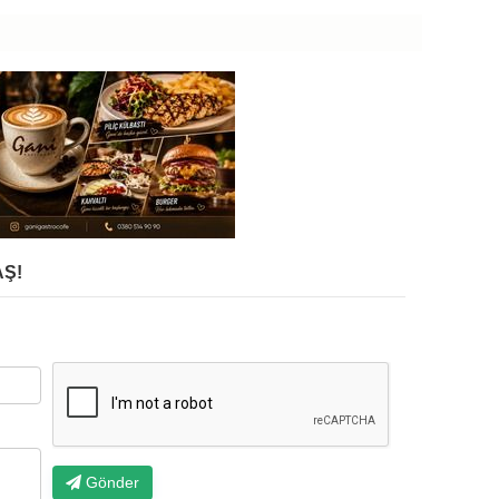
Ş!
Gönder