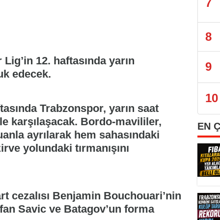
7
8
Lig’in 12. haftasında yarın
9
uk edecek.
10
ftasında Trabzonspor, yarın saat
le karşılaşacak. Bordo-mavililer,
EN 
uanla ayrılarak hem sahasındaki
irve yolundaki tırmanışını
art cezalısı Benjamin Bouchouari’nin
tefan Savic ve Batagov’un forma