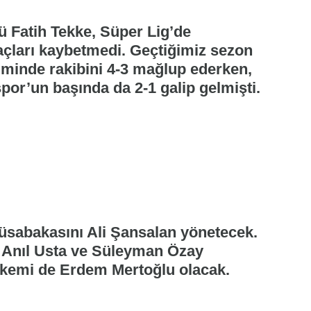
ü Fatih Tekke, Süper Lig’de
açları kaybetmedi. Geçtiğimiz sezon
iminde rakibini 4-3 mağlup ederken,
or’un başında da 2-1 galip gelmişti.
sabakasını Ali Şansalan yönetecek.
ı Anıl Usta ve Süleyman Özay
kemi de Erdem Mertoğlu olacak.