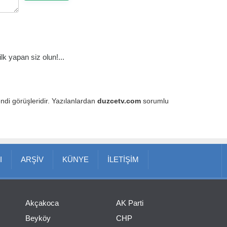
k yapan siz olun!...
endi görüşleridir. Yazılanlardan
duzcetv.com
sorumlu
I
ARŞİV
KÜNYE
İLETİŞİM
Akçakoca
AK Parti
Beyköy
CHP