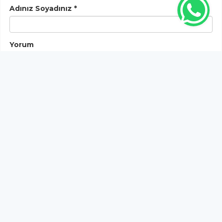
Adınız Soyadınız *
Yorum
Gönder
Bu habere henüz yorum yapılmamıştır, ilk yapan siz
olun!...