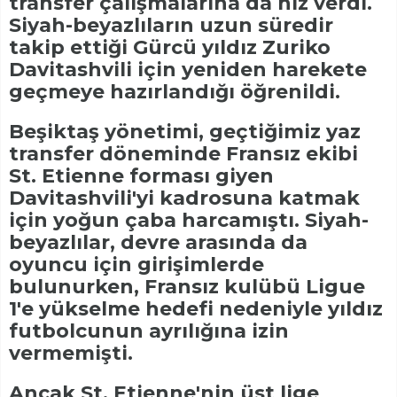
transfer çalışmalarına da hız verdi.
Siyah-beyazlıların uzun süredir
takip ettiği Gürcü yıldız Zuriko
Davitashvili için yeniden harekete
geçmeye hazırlandığı öğrenildi.
Beşiktaş yönetimi, geçtiğimiz yaz
transfer döneminde Fransız ekibi
St. Etienne forması giyen
Davitashvili'yi kadrosuna katmak
için yoğun çaba harcamıştı. Siyah-
beyazlılar, devre arasında da
oyuncu için girişimlerde
bulunurken, Fransız kulübü Ligue
1'e yükselme hedefi nedeniyle yıldız
futbolcunun ayrılığına izin
vermemişti.
Ancak St. Etienne'nin üst lige