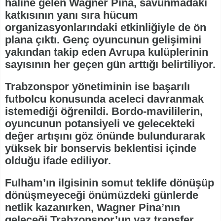
haline gelen Wagner Pina, savunmadaki
katkısının yanı sıra hücum
organizasyonlarındaki etkinliğiyle de ön
plana çıktı. Genç oyuncunun gelişimini
yakından takip eden Avrupa kulüplerinin
sayısının her geçen gün arttığı belirtiliyor.
Trabzonspor yönetiminin ise başarılı
futbolcu konusunda aceleci davranmak
istemediği öğrenildi. Bordo-mavililerin,
oyuncunun potansiyeli ve gelecekteki
değer artışını göz önünde bulundurarak
yüksek bir bonservis beklentisi içinde
olduğu ifade ediliyor.
Fulham’ın ilgisinin somut teklife dönüşüp
dönüşmeyeceği önümüzdeki günlerde
netlik kazanırken, Wagner Pina’nın
geleceği Trabzonspor’un yaz transfer