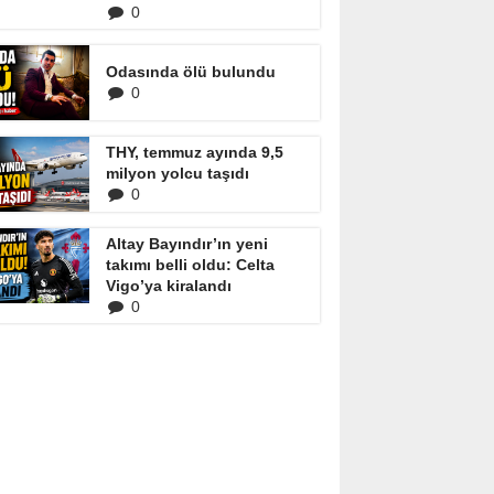
0
Odasında ölü bulundu
0
THY, temmuz ayında 9,5
milyon yolcu taşıdı
0
Altay Bayındır’ın yeni
takımı belli oldu: Celta
Vigo’ya kiralandı
0