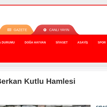
GAZETE
CANLI YAYIN
A DURUMU
DOĞA HAYVAN
SIYASET
ASAYIŞ
SPOR
erkan Kutlu Hamlesi