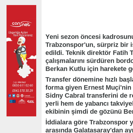
Yeni sezon öncesi kadrosu
Trabzonspor'un, sürpriz bir is
edildi. Teknik direktör Fati
çalışmalarını sürdüren bord
Berkan Kutlu için harekete ge
Transfer dönemine hızlı başl
forma giyen Ernest Muçi'nin 
Sidny Cabral transferini d
yerli hem de yabancı takviye
ekibinin şimdi de gözünü Ber
İddialara göre Trabzonspor 
arasında Galatasaray'dan ayr