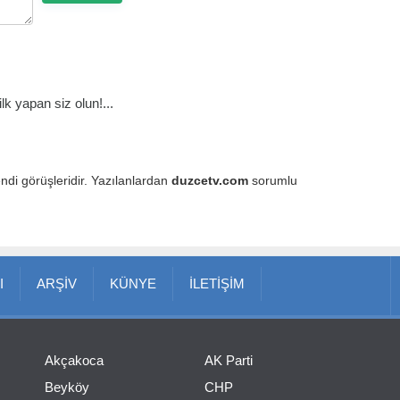
k yapan siz olun!...
endi görüşleridir. Yazılanlardan
duzcetv.com
sorumlu
I
ARŞİV
KÜNYE
İLETİŞİM
Akçakoca
AK Parti
Beyköy
CHP