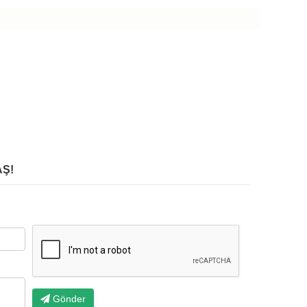
Ş!
Gönder