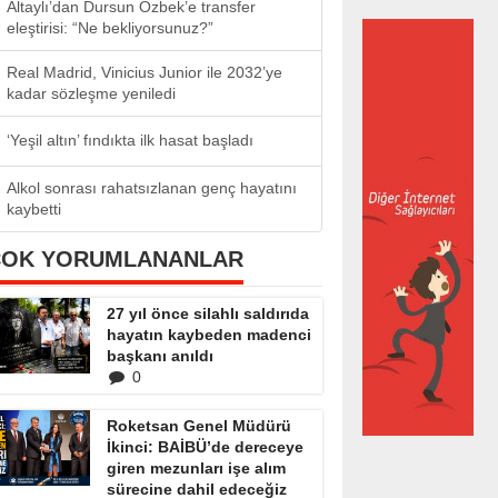
Altaylı’dan Dursun Özbek’e transfer
eleştirisi: “Ne bekliyorsunuz?”
Real Madrid, Vinicius Junior ile 2032’ye
kadar sözleşme yeniledi
‘Yeşil altın’ fındıkta ilk hasat başladı
Alkol sonrası rahatsızlanan genç hayatını
kaybetti
ÇOK YORUMLANANLAR
27 yıl önce silahlı saldırıda
hayatın kaybeden madenci
başkanı anıldı
0
Roketsan Genel Müdürü
İkinci: BAİBÜ’de dereceye
giren mezunları işe alım
sürecine dahil edeceğiz