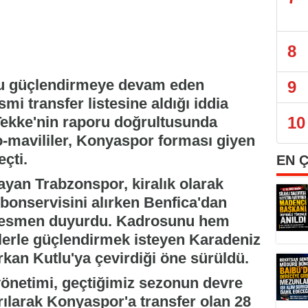
8
nu güçlendirmeye devam eden
9
mi transfer listesine aldığı iddia
h Tekke'nin raporu doğrultusunda
10
o-mavililer, Konyaspor forması giyen
çti.
EN 
ayan Trabzonspor, kiralık olarak
bonservisini alırken Benfica'dan
e resmen duyurdu. Kadrosunu hem
lerle güçlendirmek isteyen Karadeniz
kan Kutlu'ya çevirdiği öne sürüldü.
yönetimi, geçtiğimiz sezonun devre
ılarak Konyaspor'a transfer olan 28