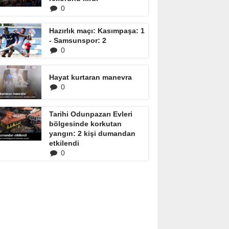
0
Hazırlık maçı: Kasımpaşa: 1
- Samsunspor: 2
0
Hayat kurtaran manevra
0
Tarihi Odunpazarı Evleri
bölgesinde korkutan
yangın: 2 kişi dumandan
etkilendi
0