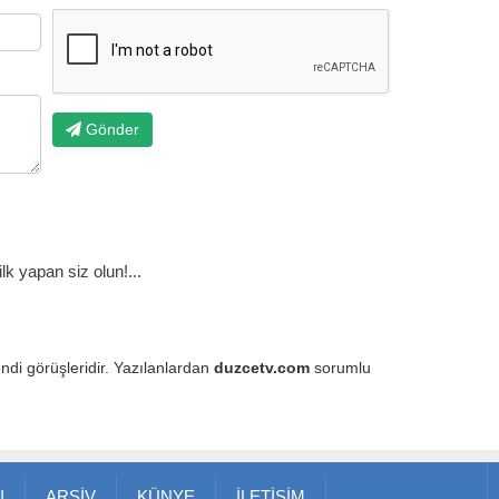
Gönder
k yapan siz olun!...
endi görüşleridir. Yazılanlardan
duzcetv.com
sorumlu
I
ARŞİV
KÜNYE
İLETİŞİM