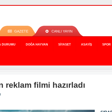
GAZETE
CANLI YAYIN
A DURUMU
DOĞA HAYVAN
SIYASET
ASAYIŞ
SPOR
n reklam filmi hazırladı
ı