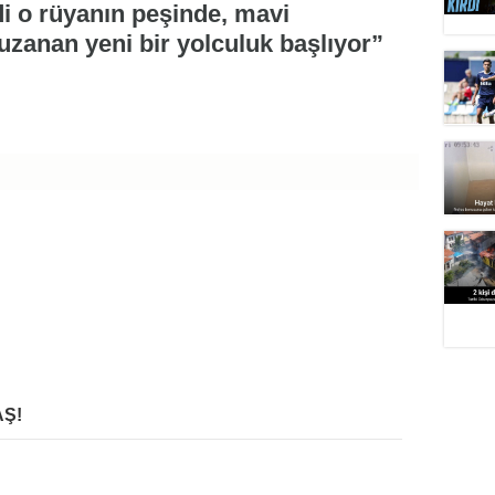
i o rüyanın peşinde, mavi
zanan yeni bir yolculuk başlıyor”
Ş!