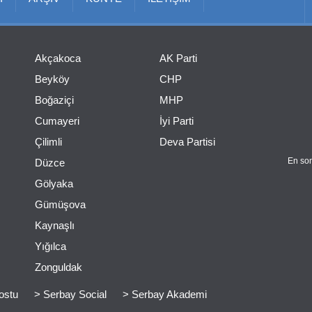
Akçakoca
AK Parti
Beyköy
CHP
Boğaziçi
MHP
Cumayeri
İyi Parti
Çilimli
Deva Partisi
En son
Düzce
Gölyaka
Gümüşova
Kaynaşlı
Yığılca
Zonguldak
ostu
> Serbay Social
> Serbay Akademi