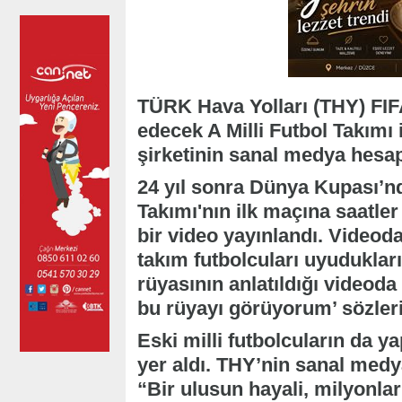
TÜRK Hava Yolları (THY) FI
edecek A Milli Futbol Takımı 
şirketinin sanal medya hesap
24 yıl sonra Dünya Kupası’n
Takımı'nın ilk maçına saatle
bir video yayınlandı. Videod
takım futbolcuları uyudukları
rüyasının anlatıldığı videod
bu rüyayı görüyorum’ sözleri 
Eski milli futbolcuların da y
yer aldı. THY’nin sanal med
“Bir ulusun hayali, milyonla