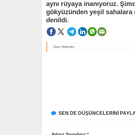
aynı rüyaya inanıyoruz. Şimd
gökyüzünden yeşil sahalara u
denildi.
Spor Haberleri
SEN DE DÜŞÜNCELERİNİ PAYLA
Adınız Soyadınız *