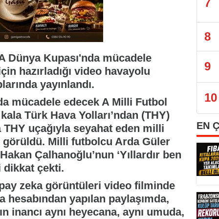
7
8
FA Dünya Kupası'nda mücadele
9
için hazırladığı video havayolu
larında yayınlandı.
10
da mücadele edecek A Milli Futbol
r kala Türk Hava Yolları’ndan (THY)
EN 
a THY uçağıyla seyahat eden milli
 görüldü. Milli futbolcu Arda Güler
a Hakan Çalhanoğlu’nun ‘Yıllardır ben
dikkat çekti.
apay zeka görüntüleri video filminde
ya hesabından yapılan paylaşımda,
rın inancı aynı heyecana, aynı umuda,