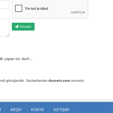
Gönder
k yapan siz olun!...
endi görüşleridir. Yazılanlardan
duzcetv.com
sorumlu
I
ARŞİV
KÜNYE
İLETİŞİM