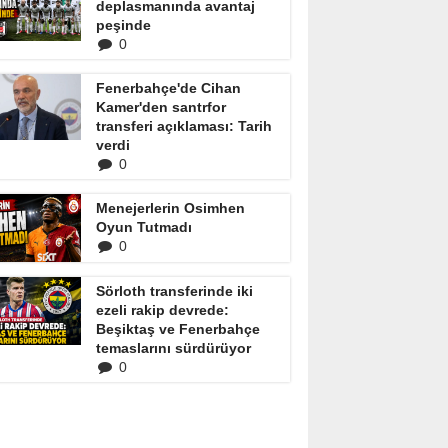
deplasmanında avantaj
peşinde
0
Fenerbahçe'de Cihan
Kamer'den santrfor
transferi açıklaması: Tarih
verdi
0
Menejerlerin Osimhen
Oyun Tutmadı
0
Sörloth transferinde iki
ezeli rakip devrede:
Beşiktaş ve Fenerbahçe
temaslarını sürdürüyor
0