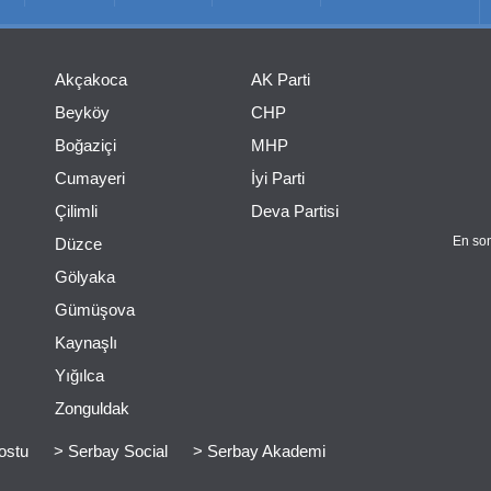
Akçakoca
AK Parti
Beyköy
CHP
Boğaziçi
MHP
Cumayeri
İyi Parti
Çilimli
Deva Partisi
En son
Düzce
Gölyaka
Gümüşova
Kaynaşlı
Yığılca
Zonguldak
ostu
> Serbay Social
> Serbay Akademi