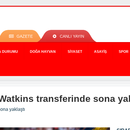
GAZETE
CANLI YAYIN
A DURUMU
DOĞA HAYVAN
SIYASET
ASAYIŞ
SPOR
Watkins transferinde sona yak
sona yaklaştı