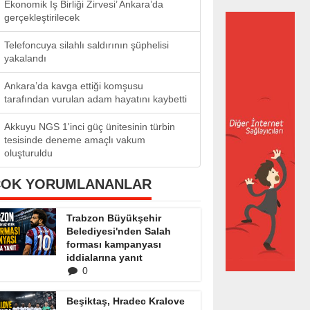
Ekonomik İş Birliği Zirvesi’ Ankara’da
gerçekleştirilecek
Telefoncuya silahlı saldırının şüphelisi
yakalandı
Ankara’da kavga ettiği komşusu
tarafından vurulan adam hayatını kaybetti
Akkuyu NGS 1'inci güç ünitesinin türbin
tesisinde deneme amaçlı vakum
oluşturuldu
ÇOK YORUMLANANLAR
Trabzon Büyükşehir
Belediyesi'nden Salah
forması kampanyası
iddialarına yanıt
0
Beşiktaş, Hradec Kralove