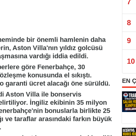
7
8
neminde bir önemli hamlenin daha
9
erin, Aston Villa'nın yıldız golcüsü
aşmasına vardığı iddia edildi.
10
aberlere göre Fenerbahçe, 30
 sözleşme konusunda el sıkıştı.
EN 
ro garanti ücret alacağı öne sürüldü.
di Aston Villa ile bonservis
rtiliyor. İngiliz ekibinin 35 milyon
Fenerbahçe'nin bonuslarla birlikte 25
ı ve taraflar arasındaki farkın büyük
.