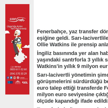
Fenerbahçe, yaz transfer dö
eşiğine geldi. Sarı-lacivertlil
Ollie Watkins ile prensip anl
İngiliz basınında yer alan h
yaşındaki santrforla 3 yıllık
Watkins'in yıllık 9 milyon eu
Sarı-lacivertli yönetimin şim
görüşmelerini sürdürdüğü beli
euro talep ettiği transferde 
milyon euro seviyesine çıktığ
ölçüde kapandığı ifade edildi