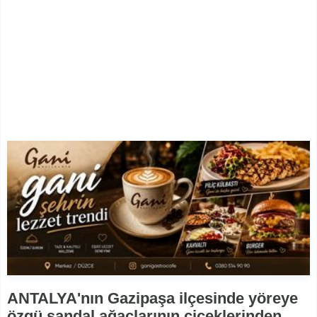
ANTALYA'nın Gazipaşa ilçesinde yöreye
özgü sandal ağaçlarının çiçeklerinden