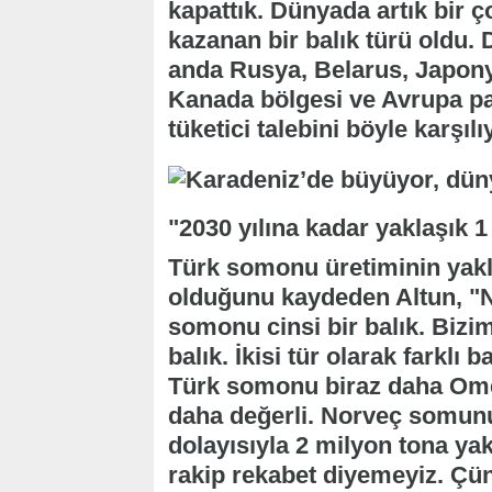
kapattık. Dünyada artık bir ç
kazanan bir balık türü oldu. 
anda Rusya, Belarus, Japony
Kanada bölgesi ve Avrupa pa
tüketici talebini böyle karşıl
"2030 yılına kadar yaklaşık 1
Türk somonu üretiminin yakla
olduğunu kaydeden Altun, "N
somonu cinsi bir balık. Bizi
balık. İkisi tür olarak farklı 
Türk somonu biraz daha Omeg
daha değerli. Norveç somunu
dolayısıyla 2 milyon tona yak
rakip rekabet diyemeyiz. Çü