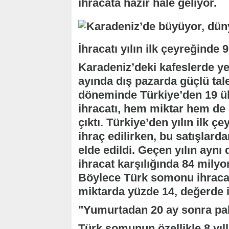
ihracata hazır hale geliyor.
İhracatı yılın ilk çeyreğinde 
Karadeniz’deki kafeslerde yet
ayında dış pazarda güçlü ta
döneminde Türkiye’den 19 ül
ihracatı, hem miktar hem de 
çıktı. Türkiye’den yılın ilk 
ihraç edilirken, bu satışlard
elde edildi. Geçen yılın aynı
ihracat karşılığında 84 milyo
Böylece Türk somonu ihracat
miktarda yüzde 14, değerde i
"Yumurtadan 20 ay sonra pak
Türk somunun özellikle 8 yıll