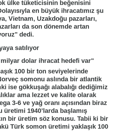
ok ülke tüketicisinin beğenisini
Dolayısıyla en büyük ihracatımız şu
a, Vietnam, Uzakdoğu pazarları,
zarları da son dönemde artan
ıyoruz" dedi.
 milyar dolar ihracat hedefi var"
şık 100 bir ton seviyelerinde
orveç somonu aslında bir atlantik
mki ise gökkuşağı alabalığı dediğimiz
balıklar ama lezzet ve kalite olarak
a 3-6 ve yağ oranı açısından biraz
 üretimi 1940’larda başlamış
ın bir üretim söz konusu. Tabii ki bir
nkü Türk somon üretimi yaklaşık 100