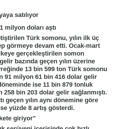
91 milyon doları aştı
iştirilen Türk somonu, yılın ilk üç
lep görmeye devam etti. Ocak-mart
keye gerçekleştirilen somon
gelir bazında geçen yılın üzerine
çeyreğinde 13 bin 599 ton Türk somonu
an 91 milyon 61 bin 416 dolar gelir
 döneminde ise 11 bin 879 tonluk
n 258 bin 203 dolar gelir sağlanmıştı.
ı geçen yılın aynı dönemine göre
se yüzde 8 artış gösterdi.
ete giriyor"
ık serüveni içerisinde çok hızlı