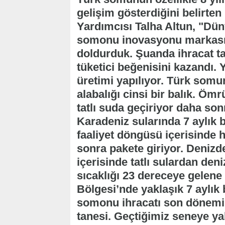
gelişim gösterdiğini belirte
Yardımcısı Talha Altun, "Dün
somonu inovasyonu markasıyl
doldurduk. Şuanda ihracat ta
tüketici beğenisini kazandı. 
üretimi yapılıyor. Türk som
alabalığı cinsi bir balık. Ömr
tatlı suda geçiriyor daha so
Karadeniz sularında 7 aylık b
faaliyet döngüsü içerisinde
sonra pakete giriyor. Denizd
içerisinde tatlı sulardan deni
sıcaklığı 23 dereceye gelen
Bölgesi’nde yaklaşık 7 aylık 
somonu ihracatı son dönemin 
tanesi. Geçtiğimiz seneye yak