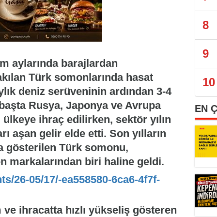
8
9
m aylarında barajlardan
akılan Türk somonlarında hasat
10
ylık deniz serüveninin ardından 3-4
 başta Rusya, Japonya ve Avrupa
EN 
 ülkeye ihraç edilirken, sektör yılın
ı aşan gelir elde etti. Son yılların
da gösterilen Türk somonu,
n markalarından biri haline geldi.
nts/26-05/17/-ea558580-6ca6-4f7f-
 ve ihracatta hızlı yükseliş gösteren