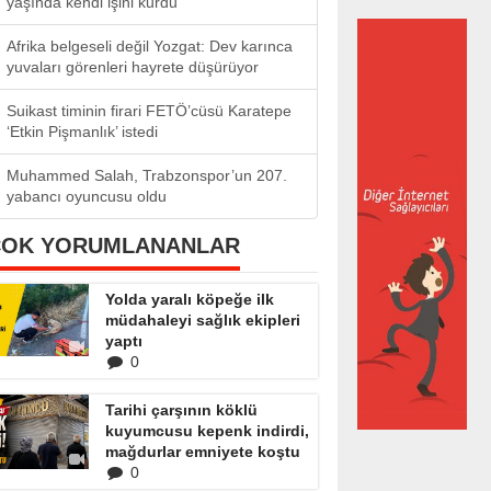
yaşında kendi işini kurdu
Afrika belgeseli değil Yozgat: Dev karınca
yuvaları görenleri hayrete düşürüyor
Suikast timinin firari FETÖ’cüsü Karatepe
‘Etkin Pişmanlık’ istedi
Muhammed Salah, Trabzonspor’un 207.
yabancı oyuncusu oldu
ÇOK YORUMLANANLAR
Yolda yaralı köpeğe ilk
müdahaleyi sağlık ekipleri
yaptı
0
Tarihi çarşının köklü
kuyumcusu kepenk indirdi,
mağdurlar emniyete koştu
0