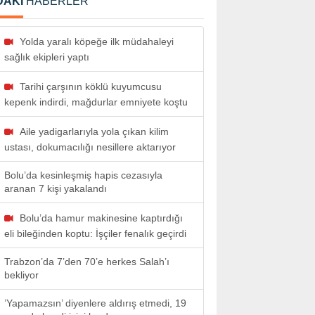
DAKİ
HABERLER
Yolda yaralı köpeğe ilk müdahaleyi
sağlık ekipleri yaptı
Tarihi çarşının köklü kuyumcusu
kepenk indirdi, mağdurlar emniyete koştu
Aile yadigarlarıyla yola çıkan kilim
ustası, dokumacılığı nesillere aktarıyor
Bolu’da kesinleşmiş hapis cezasıyla
aranan 7 kişi yakalandı
Bolu’da hamur makinesine kaptırdığı
eli bileğinden koptu: İşçiler fenalık geçirdi
Trabzon’da 7’den 70’e herkes Salah’ı
bekliyor
’Yapamazsın’ diyenlere aldırış etmedi, 19