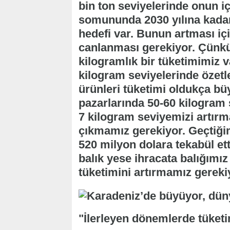
bin ton seviyelerinde onun i
somununda 2030 yılına kadar 
hedefi var. Bunun artması iç
canlanması gerekiyor. Çünkü 
kilogramlık bir tüketimimiz 
kilogram seviyelerinde özetl
ürünleri tüketimi oldukça b
pazarlarında 50-60 kilogram 
7 kilogram seviyemizi artır
çıkmamız gerekiyor. Geçtiğim
520 milyon dolara tekabül et
balık yese ihracata balığımız
tüketimini artırmamız gereki
"İlerleyen dönemlerde tüket