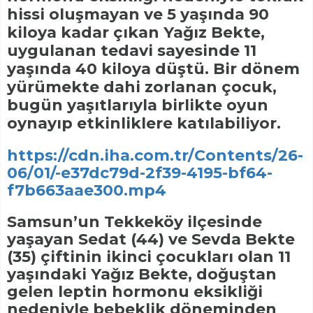
hissi oluşmayan ve 5 yaşında 90
kiloya kadar çıkan Yağız Bekte,
uygulanan tedavi sayesinde 11
yaşında 40 kiloya düştü. Bir dönem
yürümekte dahi zorlanan çocuk,
bugün yaşıtlarıyla birlikte oyun
oynayıp etkinliklere katılabiliyor.
https://cdn.iha.com.tr/Contents/26-
06/01/-e37dc79d-2f39-4195-bf64-
f7b663aae300.mp4
Samsun’un Tekkeköy ilçesinde
yaşayan Sedat (44) ve Sevda Bekte
(35) çiftinin ikinci çocukları olan 11
yaşındaki Yağız Bekte, doğuştan
gelen leptin hormonu eksikliği
nedeniyle bebeklik döneminden