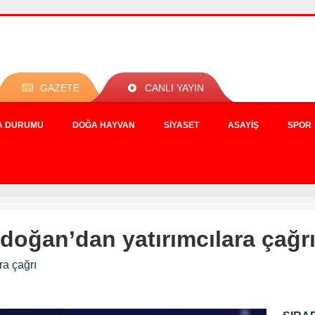
GAZETE
CANLI YAYIN
A DURUMU
DOĞA HAYVAN
SIYASET
ASAYIŞ
SPOR
oğan’dan yatırımcılara çağr
a çağrı