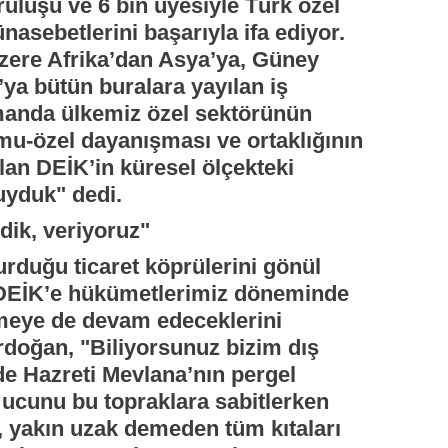
ruluşu ve 6 bin üyesiyle Türk özel
sebetlerini başarıyla ifa ediyor.
üzere Afrika’dan Asya’ya, Güney
a bütün buralara yayılan iş
manda ülkemiz özel sektörünün
mu-özel dayanışması ve ortaklığının
lan DEİK’in küresel ölçekteki
uyduk" dedi.
dik, veriyoruz"
urduğu ticaret köprülerini gönül
 DEİK’e hükümetlerimiz döneminde
rmeye de devam edeceklerini
oğan, "Biliyorsunuz bizim dış
nde Hazreti Mevlana’nın pergel
r ucunu bu topraklara sabitlerken
, yakın uzak demeden tüm kıtaları