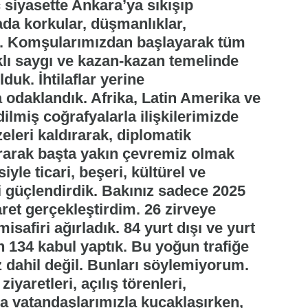
 siyasette Ankara’ya sıkışıp
ada korkular, düşmanlıklar,
k. Komşularımızdan başlayarak tüm
lıklı saygı ve kazan-kazan temelinde
duk. İhtilaflar yerine
odaklandık. Afrika, Latin Amerika ve
ilmiş coğrafyalarla ilişkilerimizde
zeleri kaldırarak, diplomatik
ırarak başta yakın çevremiz olmak
yle ticari, beşeri, kültürel ve
güçlendirdik. Bakınız sadece 2025
ret gerçekleştirdim. 26 zirveye
isafiri ağırladık. 84 yurt dışı ve yurt
n 134 kabul yaptık. Bu yoğun trafiğe
 dahil değil. Bunları söylemiyorum.
ziyaretleri, açılış törenleri,
yla vatandaşlarımızla kucaklaşırken,