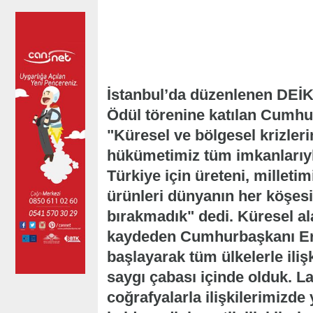
İstanbul’da düzenlenen DEİK
Ödül törenine katılan Cumh
"Küresel ve bölgesel krizle
hükümetimiz tüm imkanlarıyl
Türkiye için üreteni, milleti
ürünleri dünyanın her köşesin
bırakmadık" dedi. Küresel al
kaydeden Cumhurbaşkanı E
başlayarak tüm ülkelerle ilişk
saygı çabası içinde olduk. La
coğrafyalarla ilişkilerimizde 