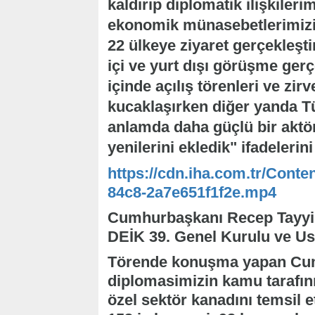
kaldırıp diplomatik ilişkilerimi
ekonomik münasebetlerimizi 
22 ülkeye ziyaret gerçekleştir
içi ve yurt dışı görüşme gerç
içinde açılış törenleri ve zir
kucaklaşırken diğer yanda Tü
anlamda daha güçlü bir aktör
yenilerini ekledik" ifadelerini
https://cdn.iha.com.tr/Conte
84c8-2a7e651f1f2e.mp4
Cumhurbaşkanı Recep Tayyip
DEİK 39. Genel Kurulu ve Ust
Törende konuşma yapan Cum
diplomasimizin kamu tarafın
özel sektör kanadını temsil 