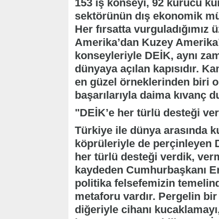
153 iş konseyi, 92 kurucu ku
sektörünün dış ekonomik müna
Her fırsatta vurguladığımız 
Amerika’dan Kuzey Amerika’y
konseyleriyle DEİK, aynı za
dünyaya açılan kapısıdır. Ka
en güzel örneklerinden biri o
başarılarıyla daima kıvanç d
"DEİK’e her türlü desteği ver
Türkiye ile dünya arasında k
köprüleriyle de perçinleyen
her türlü desteği verdik, ve
kaydeden Cumhurbaşkanı Erd
politika felsefemizin temeli
metaforu vardır. Pergelin bi
diğeriyle cihanı kucaklamayı