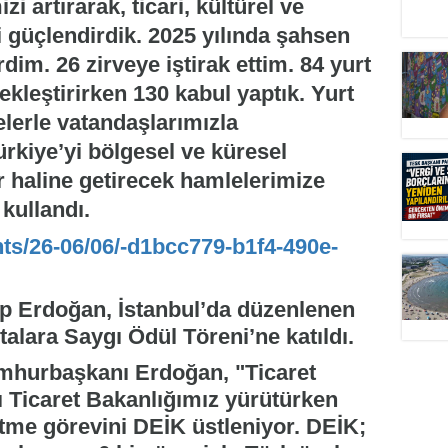
zi artırarak, ticari, kültürel ve
güçlendirdik. 2025 yılında şahsen
dim. 26 zirveye iştirak ettim. 84 yurt
ekleştirirken 130 kabul yaptık. Yurt
velerle vatandaşlarımızla
rkiye’yi bölgesel ve küresel
 haline getirecek hamlelerimize
 kullandı.
nts/26-06/06/-d1bcc779-b1f4-490e-
 Erdoğan, İstanbul’da düzenlenen
alara Saygı Ödül Töreni’ne katıldı.
hurbaşkanı Erdoğan, "Ticaret
ı Ticaret Bakanlığımız yürütürken
etme görevini DEİK üstleniyor. DEİK;