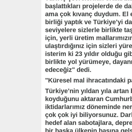
başlattıkları projelerde de 
ama çok kıvanç duydum. El e
birliği yaptık ve Türkiye’yi 
seviyelere sizlerle birlikte 
için, yerli üretim mallarımızı
ulaştırdığınız için sizleri yü
isterim ki 23 yıldır olduğu 
birlikte yol yürümeye, daya
edeceğiz" dedi.
"Küresel mal ihracatındaki p
Türkiye’nin yıldan yıla artan
koyduğunu aktaran Cumhurba
iktidarlarımız döneminde ner
çok çok iyi biliyorsunuz. Da
hedef alan sabotajlara, dep
bir başka ülkenin başına gel