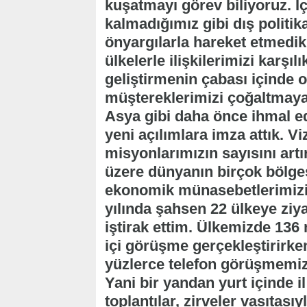
kuşatmayı görev biliyoruz. İç
kalmadığımız gibi dış politik
önyargılarla hareket etmedi
ülkelerle ilişkilerimizi karşı
geliştirmenin çabası içinde ol
müştereklerimizi çoğaltmaya 
Asya gibi daha önce ihmal ed
yeni açılımlara imza attık. Vi
misyonlarımızın sayısını art
üzere dünyanın birçok bölgesi
ekonomik münasebetlerimizi 
yılında şahsen 22 ülkeye ziya
iştirak ettim. Ülkemizde 136 m
içi görüşme gerçekleştirirke
yüzlerce telefon görüşmemiz
Yani bir yandan yurt içinde il 
toplantılar, zirveler vasıtası