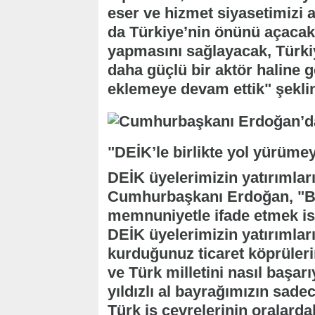
eser ve hizmet siyasetimizi 
da Türkiye’nin önünü açacak
yapmasını sağlayacak, Türki
daha güçlü bir aktör haline g
eklemeye devam ettik" şekli
"DEİK’le birlikte yol yürüm
DEİK üyelerimizin yatırımlar
Cumhurbaşkanı Erdoğan, "B
memnuniyetle ifade etmek is
DEİK üyelerimizin yatırımlar
kurduğunuz ticaret köprüleri
ve Türk milletini nasıl başarıy
yıldızlı al bayrağımızın sade
Türk iş çevrelerinin oralardak