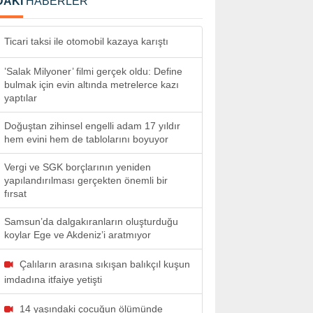
DAKİ
HABERLER
Ticari taksi ile otomobil kazaya karıştı
’Salak Milyoner’ filmi gerçek oldu: Define
bulmak için evin altında metrelerce kazı
yaptılar
Doğuştan zihinsel engelli adam 17 yıldır
hem evini hem de tablolarını boyuyor
Vergi ve SGK borçlarının yeniden
yapılandırılması gerçekten önemli bir
fırsat
Samsun’da dalgakıranların oluşturduğu
koylar Ege ve Akdeniz’i aratmıyor
Çalıların arasına sıkışan balıkçıl kuşun
imdadına itfaiye yetişti
14 yaşındaki çocuğun ölümünde