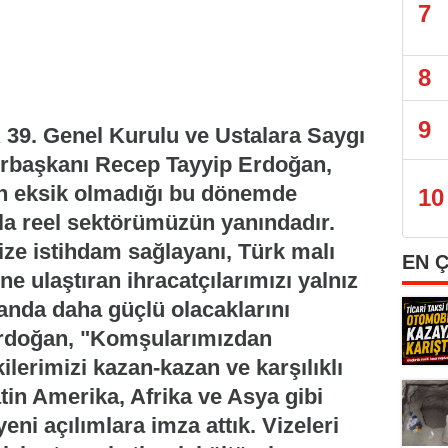
7
8
9
 39. Genel Kurulu ve Ustalara Saygı
urbaşkanı Recep Tayyip Erdoğan,
rin eksik olmadığı bu dönemde
10
a reel sektörümüzün yanındadır.
mize istihdam sağlayanı, Türk malı
EN 
e ulaştıran ihracatçılarımızı yalnız
anda daha güçlü olacaklarını
rdoğan, "Komşularımızdan
ilerimizi kazan-kazan ve karşılıklı
tin Amerika, Afrika ve Asya gibi
yeni açılımlara imza attık. Vizeleri