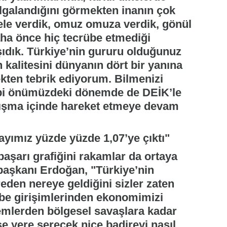
dalgalandığını görmekten inanın çok
le verdik, omuz omuza verdik, gönül
daha önce hiç tecrübe etmediği
taşıdık. Türkiye’nin gururu olduğunuz
n kalitesini dünyanın dört bir yanına
rekten tebrik ediyorum. Bilmenizi
gibi önümüzdeki dönemde de DEİK’le
nışma içinde hareket etmeye devam
ayımız yüzde yüzde 1,07’ye çıktı"
 başarı grafiğini rakamlar da ortaya
şkanı Erdoğan, "Türkiye’nin
eden nereye geldiğini sizler zaten
rbe girişimlerinden ekonomimizi
remlerden bölgesel savaşlara kadar
se yere serecek nice badireyi nasıl