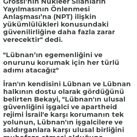
Grossi’nin Nükleer Silahların
Yayılmasının Önlenmesi
Anlaşması’na (NPT) ilişkin
yükümlülükleri konusundaki
güvenilirliğine daha fazla zarar
verecektir" dedi.
"Lübnan’ın egemenliğini ve
onurunu korumak için her türlü
adımı atacağız"
İran'ın kendisini Lübnan ve Lübnan
halkının dostu olarak gördüğünü
belirten Bekayi, "Lübnan'ın ulusal
güvenliğini işgalci ve apartheid
rejimi İsrail'e karşı korumanın tek
yolunun, Lübnan'ın işgalcilere ve
saldırganlara karşı ulusal birliğini