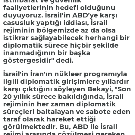
istihbarat ve güvenlik
faaliyetlerinin hedefi olduğunu
duyuyoruz. İsrail’in ABD’ye karşı
casusluk yaptığı iddiası, İsrail
rejiminin bölgemizde az da olsa
istikrar sağlayabilecek herhangi bir
diplomatik sürece hiçbir şekilde
inanmadığının bir başka
göstergesidir" dedi.
İsrail'in İran'ın nükleer programıyla
ilgili diplomatik girişimlere yıllardır
karşı çıktığını söyleyen Bekayi, "Son
20 yıllık sürece bakıldığında, İsrail
rejiminin her zaman diplomatik
süreçleri baltalayan ve sabote eden
taraf olarak hareket ettiği
görülmektedir. Bu, ABD ile İsrail
rejimi arasında çözülmesi gereken